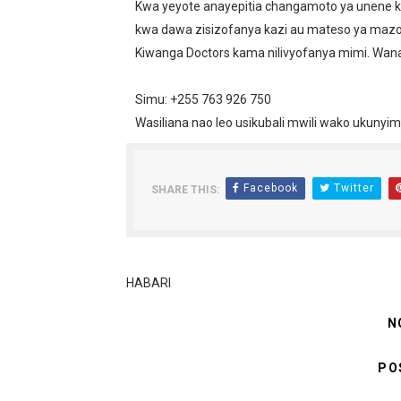
Kwa yeyote anayepitia changamoto ya unene ku
kwa dawa zisizofanya kazi au mateso ya mazoe
Kiwanga Doctors kama nilivyofanya mimi. Wanato
Simu: +255 763 926 750
Wasiliana nao leo usikubali mwili wako ukunyi
Facebook
Twitter
SHARE THIS:
HABARI
N
PO