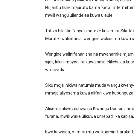
Nilijaribu lishe maarufu kama ‘keto’, ‘intermitte
NAIBU KATIBU MKUU UJEN
mwili wangu uliendelea kuwa uleule.
DKT. MSONDE: TBA NI KITO
Tatizo hilo lilinifanya nipoteze kujiamini. Sik
Waziri Kabudi: Kilosa Iende
Marafiki walinitania, wengine wakisema kuw
HABARI ZILIZOPEWA UZITO
Wengine walinifananisha na mwanamke mjamzito
PINDA APONGEZA TVLA K
sijali, lakini moyoni nilikuwa nalia. Nilichukia 
wa kuvutia.
Siku moja, nikiwa natumia muda wangu kwenye
mmoja aliyesema kuwa alifanikiwa kupunguza uz
Alisema aliwezeshwa na Kiwanga Doctors, amb
furaha, mwili wake ulikuwa umebadilika kabisa,
Kwa kawaida, mimi si mtu wa kuamini haraka. Lak