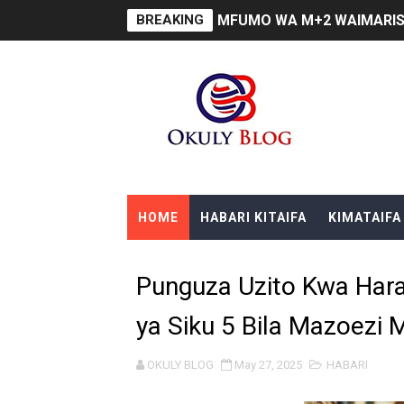
BREAKING
MFUMO WA M+2 WAIMARIS
PINDA AIPONGEZA MATI T
DKT. SIMBEYE ASISITIZA 
FCC YAENDELEA KUJENGA 
MATI TECHNOLOGIES YAO
HOME
HABARI KITAIFA
KIMATAIFA
WANAWAKE TFC NYENZO YA 
ULEGA: TEKNOLOJIA BUNIFU
Punguza Uzito Kwa Harak
SERIKALI INATAMBUA MCH
ya Siku 5 Bila Mazoezi 
RAIS SAMIA, MUSEVEN WAS
OKULY BLOG
May 27, 2025
HABARI
WAJASIRIAMALI KUTOKA P