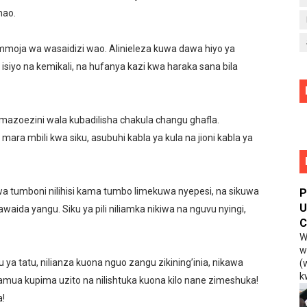
nao.
moja wa wasaidizi wao. Alinieleza kuwa dawa hiyo ya
iyo na kemikali, na hufanya kazi kwa haraka sana bila
 mazoezini wala kubadilisha chakula changu ghafla.
ara mbili kwa siku, asubuhi kabla ya kula na jioni kabla ya
ubwa tumboni nilihisi kama tumbo limekuwa nyepesi, na sikuwa
P
U
waida yangu. Siku ya pili niliamka nikiwa na nguvu nyingi,
C
W
w
ya tatu, nilianza kuona nguo zangu zikining’inia, nikawa
(
kw
liamua kupima uzito na nilishtuka kuona kilo nane zimeshuka!
a!