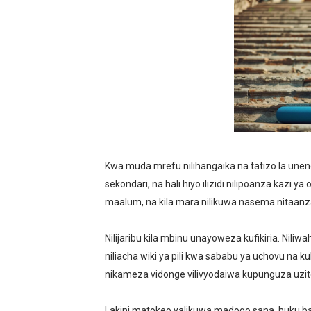
BRELA YATOA ELIMU YA U
TARURA YATAJWA KUWA MI
Mkurugenzi Green Acres ata
MWANRI APOKELEWA MAK
UKAGUZI WA MIGODI WAIM
Kwa muda mrefu nilihangaika na tatizo la unene 
MHE. CHANDE AIPONGEZA
sekondari, na hali hiyo ilizidi nilipoanza kazi ya
maalum, na kila mara nilikuwa nasema nitaanza
NAIBU WAZIRI CHANDE AR
TBS YAHIMIZA WAJASIRIA
Nilijaribu kila mbinu unayoweza kufikiria. Niliw
niliacha wiki ya pili kwa sababu ya uchovu na
WMA YAWAFUNDISHA WATOT
nikameza vidonge vilivyodaiwa kupunguza uzit
TBS YAWAHIMIZA WAJASI
Lakini matokeo yalikuwa madogo sana, huku ba