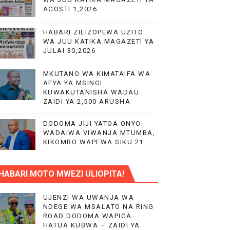
AGOSTI 1,2026
RA NA HUDUMA KWA VIJANA BBT
HABARI ZILIZOPEWA UZITO
WA JUU KATIKA MAGAZETI YA
JULAI 30,2026
MKUTANO WA KIMATAIFA WA
AFYA YA MSINGI
KUWAKUTANISHA WADAU
ZAIDI YA 2,500 ARUSHA
DODOMA JIJI YATOA ONYO:
WADAIWA VIWANJA MTUMBA,
KIKOMBO WAPEWA SIKU 21
HABARI MOTO MWEZI ULIOPITA!
UJENZI WA UWANJA WA
NDEGE WA MSALATO NA RING
ROAD DODOMA WAPIGA
HATUA KUBWA – ZAIDI YA