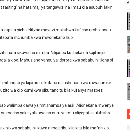
A
nt fasting’ na hata maji ya tangawizi na limau kila asubuhi lakini
ZI ARIDHISHWA NA MABORESHO YA TEMESA
VU CHA FURSA ZA UWEKEZAJI KUPITIA MIRADI YA UBIA (P
utaka kupiga picha. Nilivaa mavazi makubwa kuficha umbo langu.
lee Kulinda Amani, Kuimarisha Kilimo na Ufugaji wa Kisasa
a sitapata mchumba kwa mwonekano huo.
 WA JUU KATIKA MAGAZETI YA AGOSTI 6,2026
 hata sikuwa na mimba. Nilijaribu kucheka na kujifanya
WA KUJENGA UWEZO WA NDANI WA KUZALISHA CHANJO ZA
kuangalia kioo. Mahusiano yangu yalidorora kwa sababu nilijiona si
 mitandao ya kijamii, nilikutana na ushuhuda wa mwanamke
ito wa kilo kumi kwa siku tano tu bila kufanya mazoezi.
ao walimpa dawa ya mitishamba ya asili. Alionekana mwenye
 na macho yake yalikuwa na nuru ya mtu aliyepata suluhisho.
ini kwa sababu nilikuwa nimejaribu kila kitu bila mafanikio,