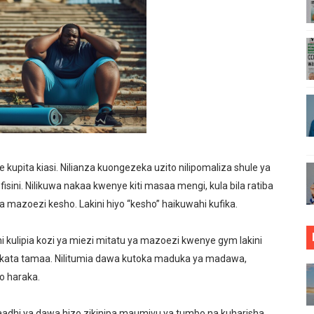
RASIMISHAJI BIASHARA NA USAJILI WA ALAMA ZA BIASHA
ONGONI MWA TAASISI BORA ZA MIUNDOMBINU AFRIKA
ja sababu kuanzisha klabu ya uhamiaji
AO MAKUU YA CCM DODOMA
ARISHA USALAMA, UHIFADHI WA MAZINGIRA
kupita kiasi. Nilianza kuongezeka uzito nilipomaliza shule ya
 WRRB KWA KUWAWEZESHA WAKULIMA KUFIKIA MASOKO
 ofisini. Nilikuwa nakaa kwenye kiti masaa mengi, kula bila ratiba
 mazoezi kesho. Lakini hiyo “kesho” haikuwahi kufika.
IDHISHWA NA HUDUMA ZA TADB KWA WAKULIMA
MALI KUTHIBITISHA UBORA WA BIDHAA ZAO ARUSHA
ahi kulipia kozi ya miezi mitatu ya mazoezi kwenye gym lakini
 kukata tamaa. Nilitumia dawa kutoka maduka ya madawa,
O VIPIMO: NAIBU WAZIRI MALIASILI APONGEZA
o haraka.
RIAMALI KUOMBA ALAMA YA UBORA MTANDAONI
adhi ya dawa hizo zikinipa maumivu ya tumbo na kuharisha.