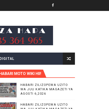
DIGITAL
.
HABARI MOTO WIKI HII!
HABARI ZILIZOPEWA UZITO
WA JUU KATIKA MAGAZETI YA
KITUO KIKUU CHA NISHATI YA MAFUTA
AGOSTI 6,2026
LIMU YA VIPIMO
HABARI ZILIZOPEWA UZITO
WA JUU KATIKA MAGAZETI YA