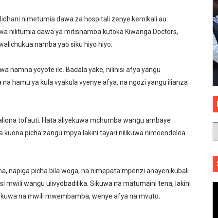
idhani nimetumia dawa za hospitali zenye kemikali au
uwa nilitumia dawa ya mitishamba kutoka Kiwanga Doctors,
walichukua namba yao siku hiyo hiyo.
a namna yoyote ile. Badala yake, nilihisi afya yangu
uwa na hamu ya kula vyakula vyenye afya, na ngozi yangu ilianza
i waliona tofauti. Hata aliyekuwa mchumba wangu ambaye
a kuona picha zangu mpya lakini tayari nilikuwa nimeendelea
ha, napiga picha bila woga, na nimepata mpenzi anayenikubali
insi mwili wangu ulivyobadilika. Sikuwa na matumaini tena, lakini
ya kuwa na mwili mwembamba, wenye afya na mvuto.