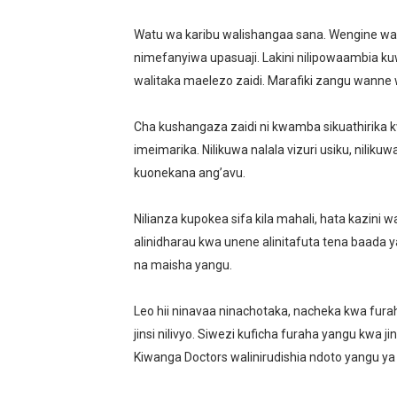
Watu wa karibu walishangaa sana. Wengine wal
nimefanyiwa upasuaji. Lakini nilipowaambia k
walitaka maelezo zaidi. Marafiki zangu wanne 
Cha kushangaza zaidi ni kwamba sikuathirika kw
imeimarika. Nilikuwa nalala vizuri usiku, nilik
kuonekana ang’avu.
Nilianza kupokea sifa kila mahali, hata kazin
alinidharau kwa unene alinitafuta tena baada y
na maisha yangu.
Leo hii ninavaa ninachotaka, nacheka kwa fura
jinsi nilivyo. Siwezi kuficha furaha yangu kwa j
Kiwanga Doctors walinirudishia ndoto yangu 