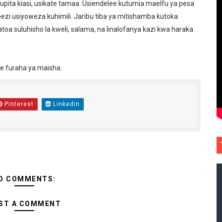
pita kiasi, usikate tamaa. Usiendelee kutumia maelfu ya pesa
zi usiyoweza kuhimili. Jaribu tiba ya mitishamba kutoka
a suluhisho la kweli, salama, na linalofanya kazi kwa haraka.
me furaha ya maisha.
Pinterest
Linkedin
O COMMENTS:
ST A COMMENT