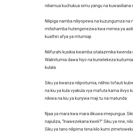
niliamua kuchukua simu yangu na kuwasiliana 
Nilipiga namba niliyopewa na kuzungumza na m
mitishamba hutengenezwa kwa mimea ya asili is
kuathiri afya ya mtumiaji.
Nilifurahi kusikia kwamba sitalazimika kwenda
Walinitumia dawa hiyo na kunielekeza kuitumia m
kulala.
Siku ya kwanza nilipoitumia, nilihisi tofauti k
na kiu ya kula vyakula vya mafuta kama ilivyo ka
nikiwa na kiu ya kunywa maji tu na matunda.
Njaa ya mara kwa mara ilikuwa imepungua. Siku 
najiuliza, “Inawezekana kweli?” Siku ya nne, ni
Siku ya tano nilipima tena kilo kumi zimetowek