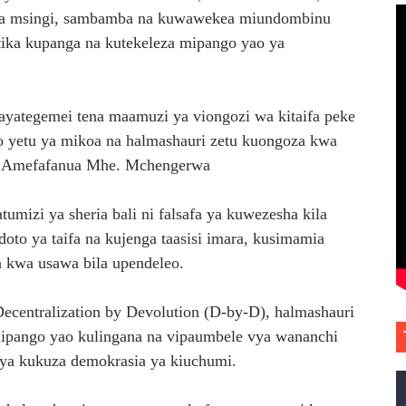
 ya msingi, sambamba na kuwawekea miundombinu
tika kupanga na kutekeleza mipango yao ya
yategemei tena maamuzi ya viongozi wa kitaifa peke
 yetu ya mikoa na halmashauri zetu kuongoza kwa
i”.Amefafanua Mhe. Mchengerwa
umizi ya sheria bali ni falsafa ya kuwezesha kila
doto ya taifa na kujenga taasisi imara, kusimamia
a kwa usawa bila upendeleo.
ecentralization by Devolution (D-by-D), halmashauri
ipango yao kulingana na vipaumbele vya wananchi
 ya kukuza demokrasia ya kiuchumi.