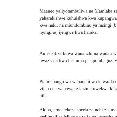
Maeneo yaliyotambuliwa na Mamlaka za S
yaharakishwe kuhuishwa kwa kupangwa k
kwa haki, na miundombinu ya msingi (b
nyingine) ijengwe kwa haraka.
Amesisitiza kuwa wananchi na wadau wa
uwazi, na kwa heshima pasipo ubaguzi wa
Pia mchango wa wananchi wa kawaida u
vijana na wanawake lazima uwekwe ki
hili.
Aidha, ameelekeza sheria za nchi zisima
rasilimali za Mkoa na taifa na kwamba tu