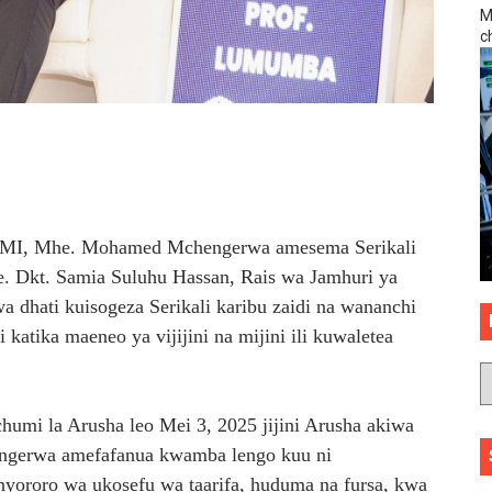
M
. BILIONI 10 ZA BIASHARA YA KABONI
c
JIA YA KUPUNGUZA UPOTEVU WA MAZAO
isha taarifa za utendaji wa uwekezaji bungeni
NYESHA UWEZO WA WATANZANIA KATIKA TEKNOLOJIA
KUJENGA UCHUMI WA FAMILIA JAMII NA TAIFA - MPANJU
SEMI, Mhe. Mohamed Mchengerwa amesema Serikali
 Dkt. Samia Suluhu Hassan, Rais wa Jamhuri ya
dhati kuisogeza Serikali karibu zaidi na wananchi
 katika maeneo ya vijijini na mijini ili kuwaletea
i la Arusha leo Mei 3, 2025 jijini Arusha akiwa
gerwa amefafanua kwamba lengo kuu ni
ororo wa ukosefu wa taarifa, huduma na fursa, kwa