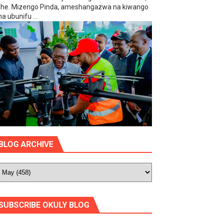
he. Mizengo Pinda, ameshangazwa na kiwango
ha ubunifu ...
.
BLOG ARCHIVE
SUBSCRIBE OKULY BLOG