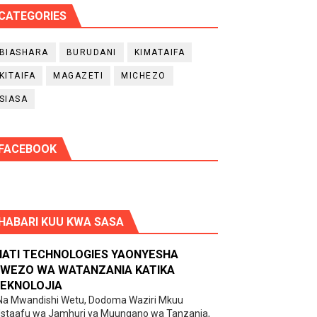
CATEGORIES
BIASHARA
BURUDANI
KIMATAIFA
KITAIFA
MAGAZETI
MICHEZO
SIASA
FACEBOOK
PP)
HABARI KUU KWA SASA
ATI TECHNOLOGIES YAONYESHA
WEZO WA WATANZANIA KATIKA
TIKA ZIARA YA KIKAZI CHUNYA
EKNOLOJIA
a Mwandishi Wetu, Dodoma Waziri Mkuu
staafu wa Jamhuri ya Muungano wa Tanzania,