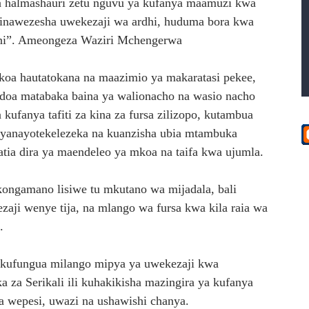
almashauri zetu nguvu ya kufanya maamuzi kwa
 linawezesha uwekezaji wa ardhi, huduma bora kwa
ani”. Ameongeza Waziri Mchengerwa
koa hautatokana na maazimio ya makaratasi pekee,
ndoa matabaka baina ya walionacho na wasio nacho
kufanya tafiti za kina za fursa zilizopo, kutambua
 yanayotekelezeka na kuanzisha ubia mtambuka
gatia dira ya maendeleo ya mkoa na taifa kwa ujumla.
ngamano lisiwe tu mkutano wa mijadala, bali
aji wenye tija, na mlango wa fursa kwa kila raia wa
.
 kufungua milango mipya ya uwekezaji kwa
ka za Serikali ili kuhakikisha mazingira ya kufanya
 wepesi, uwazi na ushawishi chanya.