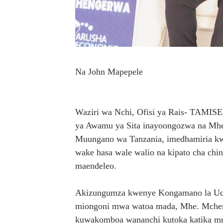
TANZANIA KUNUFAIKA NA SH
TIRDO YAJA NA TEKNOLO
Taasisi 54 za Umma kuwasil
Na John Mapepele
MATI TECHNOLOGIES YAO
WANAWAKE TFC NYENZO YA 
Waziri wa Nchi, Ofisi ya Rais- TAMI
ya Awamu ya Sita inayoongozwa na Mhe.
Muungano wa Tanzania, imedhamiria kwa 
wake hasa wale walio na kipato cha chini
maendeleo.
Akizungumza kwenye Kongamano la Uchum
miongoni mwa watoa mada, Mhe. Mchen
kuwakomboa wananchi kutoka katika mny