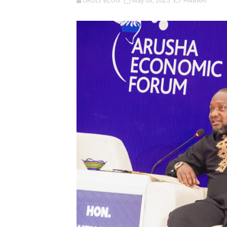
OKULY BLOG
May 03, 2025
HABARI
NAIBU WAZIRI CHANDE AR
TBS YAHIMIZA WAJASIRIA
WMA YAWAFUNDISHA WATOT
TBS YAWAHIMIZA WAJASI
NAIBU KATIBU MKUU UJEN
DKT. MSONDE: TBA NI KITO
Waziri Kabudi: Kilosa Iende
HABARI ZILIZOPEWA UZITO
MHE. MAHUNDI ASHIRIKI M
KAULIMBIU YA PSSSF YA ‘