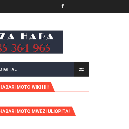
KITUO KIKUU CHA NISHATI YA MAFUTA
LIMU YA VIPIMO
RA NA HUDUMA KWA VIJANA BBT
DIGITAL
HABARI MOTO WIKI HII!
HABARI MOTO MWEZI ULIOPITA!