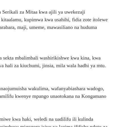
erikali za Mitaa kwa ajili ya uwekezaji
itaalamu, kupimwa kwa usahihi, fidia zote itolewe
arabara, maji, umeme, mawasiliano na huduma
 sekta mbalimbali washirikishwe kwa kina, kwa
 hali za kiuchumi, jinsia, mila wala hadhi ya mtu.
naojumuisha wakulima, wafanyabiashara wadogo,
kamilifu kwenye mpango unaotokana na Kongamano
miwe kwa haki, weledi na uadilifu ili kulinda
siruhusu migogoro isiyo ya lazima ififishe ndoto za