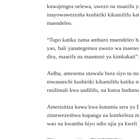
kuwajengea uelewa, uwezo na maarifa
inayowawezesha kushiriki kikamilifu ka
maendeleo.
“Tupo katika zama ambazo maendeleo ha
yao, bali yanategemea uwezo wa maeneo
dira, maarifa na maamuzi ya kimkakat
Aidha, amesema utawala bora siyo tu mat
mwananchi kushiriki kikamilifu katika n
rasilimali kwa uadilifu, na kutoa hudum
Amesisitiza kuwa kwa kutumia sera ya D
zimewezeshwa kupanga na kutekeleza m
wao na kwamba hiyo ndio njia ya kweli