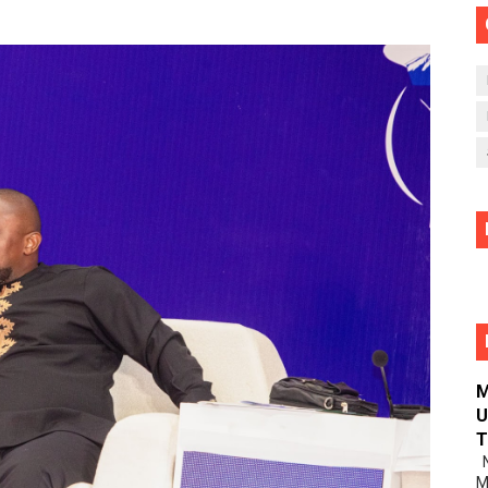
IDHISHWA NA HUDUMA ZA TADB KWA WAKULIMA
MALI KUTHIBITISHA UBORA WA BIDHAA ZAO ARUSHA
O VIPIMO: NAIBU WAZIRI MALIASILI APONGEZA
RIAMALI KUOMBA ALAMA YA UBORA MTANDAONI
ZI ARIDHISHWA NA MABORESHO YA TEMESA
VU CHA FURSA ZA UWEKEZAJI KUPITIA MIRADI YA UBIA (P
lee Kulinda Amani, Kuimarisha Kilimo na Ufugaji wa Kisasa
 WA JUU KATIKA MAGAZETI YA AGOSTI 6,2026
M
U
APOKEZI YA MWAKILISHI WA MWENYEKITI WA UWT TAIFA KA
T
N
TUNALIPA JANA’ INAFANYIKA KWA VITENDO- WAZIRI SANGU
M