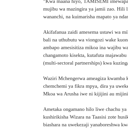
”Kwa maana hiyo, TAMISEMI imewapa h
mujibu wa mazingira ya jamii zao. Hili
wananchi, na kuimarisha mapato ya nd
Akifafanua zaidi amesema ustawi wa mi
bali na uthubutu wa viongozi wake kuo
ambapo amesisitiza mikoa ina wajibu wa 
changamoto kisekta, kutafuta majawabu
(multi-sectoral partnerships) kwa kuzin
Waziri Mchengerwa ameagiza kwamba ko
chemchemi ya fikra mpya, dira ya uwekez
Mkoa wa Arusha iwe ni kijijini au mijini
Ametaka ongamano hilo liwe chachu ya
kushirikisha Wizara na Taasisi zote husi
biashara na uwekezaji yanaboreshwa kwa