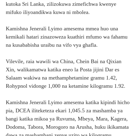
kutoka Sri Lanka, zilizokuwa zimefichwa kwenye
mifuko iliyoandikwa kuwa ni mbolea.
Kamishna Jenerali Lyimo amesema mmea huo una
kemikali hatari zinazoweza kuathiri mfumo wa fahamu
na kusababisha uraibu na vifo vya ghafla.
Vilevile, raia wawili wa China, Chein Bai na Qixian
Xin, walikamatwa katika eneo la Posta jijini Dar es
Salaam wakiwa na methamphetamine gramu 1.42,
Rohypnol vidonge 1,000 na ketamine kilogramu 1.92.
Kamishna Jenerali Lyimo amesema katika kipindi hicho
pia, DCEA iliteketeza ekari 1,045.5 za mashamba ya
bangi katika mikoa ya Ruvuma, Mbeya, Mara, Kagera,
Dodoma, Tabora, Morogoro na Arusha, huku ikikamata
dawa za mashambani zenye uzito wa kilogramu