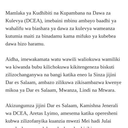
TBS YAWAHIMIZA WAJASIRIAMALI KUOMBA ALAMA Y
Mamlaka ya Kudhibiti na Kupambana na Dawa za
Kulevya (DCEA), imebaini mbinu ambayo baadhi ya
NAIBU KATIBU MKUU UJENZI ARIDHISHWA NA MABORE
wahalifu wa biashara ya dawa za kulevya wameanza
DKT. MSONDE: TBA NI KITOVU CHA FURSA ZA UWEKEZAJ
kutumia maiti za binadamu kama mifuko ya kubebea
dawa hizo haramu.
Waziri Kabudi: Kilosa Iendelee Kulinda Amani, Kuimarish
Aidha, imewakamata watu wawili waliokuwa wamiliki
HABARI ZILIZOPEWA UZITO WA JUU KATIKA MAGAZETI 
wa kiwanda bubu kilichokuwa kikitengeneza biskuti
zilizochanganywa na bangi katika eneo la Sinza jijini
Dar es Salaam, ambazo zilikuwa zikisambazwa kwenye
mikoa ya Dar es Salaam, Mwanza, Lindi na Mtwara.
Akizungumza jijini Dar es Salaam, Kamishna Jenerali
wa DCEA, Aretas Lyimo, amesema katika operesheni
kubwa zilizofanyika kuanzia mwezi Mei hadi Julai