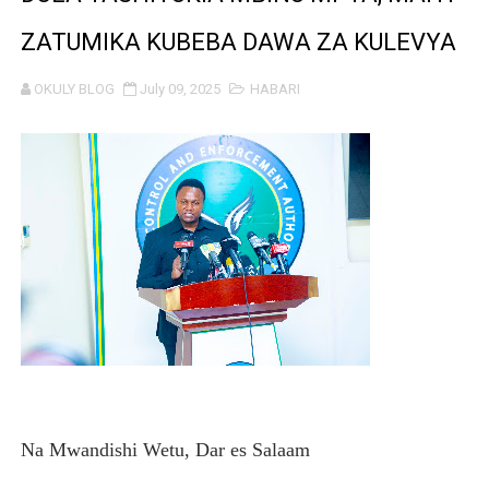
WAJASIRIAMALI KUTOKA PEMBA WATEMBELEA BANDA 
ZATUMIKA KUBEBA DAWA ZA KULEVYA
BRELA YATOA ELIMU YA URASIMISHAJI BIASHARA NA 
OKULY BLOG
July 09, 2025
HABARI
TARURA YATAJWA KUWA MIONGONI MWA TAASISI BOR
Mkurugenzi Green Acres ataja sababu kuanzisha klabu 
MWANRI APOKELEWA MAKAO MAKUU YA CCM DODOM
UKAGUZI WA MIGODI WAIMARISHA USALAMA, UHIFADH
MHE. CHANDE AIPONGEZA WRRB KWA KUWAWEZESHA 
NAIBU WAZIRI CHANDE ARIDHISHWA NA HUDUMA ZA 
TBS YAHIMIZA WAJASIRIAMALI KUTHIBITISHA UBORA
Na Mwandishi Wetu, Dar es Salaam
WMA YAWAFUNDISHA WATOTO VIPIMO: NAIBU WAZIRI 