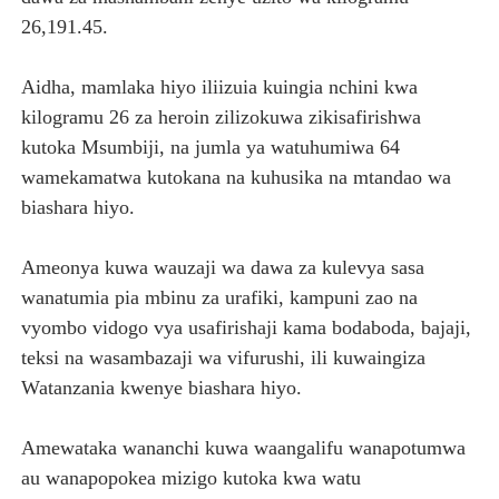
26,191.45.
Aidha, mamlaka hiyo iliizuia kuingia nchini kwa
kilogramu 26 za heroin zilizokuwa zikisafirishwa
kutoka Msumbiji, na jumla ya watuhumiwa 64
wamekamatwa kutokana na kuhusika na mtandao wa
biashara hiyo.
Ameonya kuwa wauzaji wa dawa za kulevya sasa
wanatumia pia mbinu za urafiki, kampuni zao na
vyombo vidogo vya usafirishaji kama bodaboda, bajaji,
teksi na wasambazaji wa vifurushi, ili kuwaingiza
Watanzania kwenye biashara hiyo.
Amewataka wananchi kuwa waangalifu wanapotumwa
au wanapopokea mizigo kutoka kwa watu