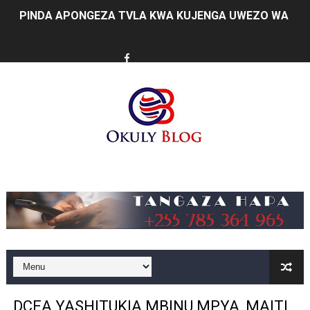
PINDA APONGEZA TVLA KWA KUJENGA UWEZO WA NDA
MFUMO WA M+2 WAIMARISHA UHAKIKA WA MAFUTA NC
PINDA AIPONGEZA MATI TECHNOLOGIES KWA UBUNIFU
DKT. SIMBEYE ASISITIZA UMOJA WA VYUO VYA UALIMU
FCC YAENDELEA KUJENGA MAZINGIRA BORA YA BIASHA
MATI TECHNOLOGIES YAONYESHA UWEZO WA WATANZA
Music
WANAWAKE TFC NYENZO YA KUJENGA UCHUMI WA FAMIL
ULEGA: TEKNOLOJIA BUNIFU ZIWAFIKIE WAKULIMA NA W
SERIKALI INATAMBUA MCHANGO WA WAZEE: WAZIRI S
RAIS SAMIA, MUSEVEN WASHUHUDIA MAKUBALIANO YA 
DCEA YASHITUKIA MBINU MPYA, MAITI