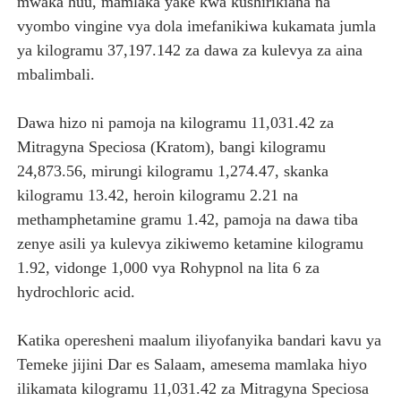
mwaka huu, mamlaka yake kwa kushirikiana na
vyombo vingine vya dola imefanikiwa kukamata jumla
ya kilogramu 37,197.142 za dawa za kulevya za aina
mbalimbali.
Dawa hizo ni pamoja na kilogramu 11,031.42 za
Mitragyna Speciosa (Kratom), bangi kilogramu
24,873.56, mirungi kilogramu 1,274.47, skanka
kilogramu 13.42, heroin kilogramu 2.21 na
methamphetamine gramu 1.42, pamoja na dawa tiba
zenye asili ya kulevya zikiwemo ketamine kilogramu
1.92, vidonge 1,000 vya Rohypnol na lita 6 za
hydrochloric acid.
Katika operesheni maalum iliyofanyika bandari kavu ya
Temeke jijini Dar es Salaam, amesema mamlaka hiyo
ilikamata kilogramu 11,031.42 za Mitragyna Speciosa