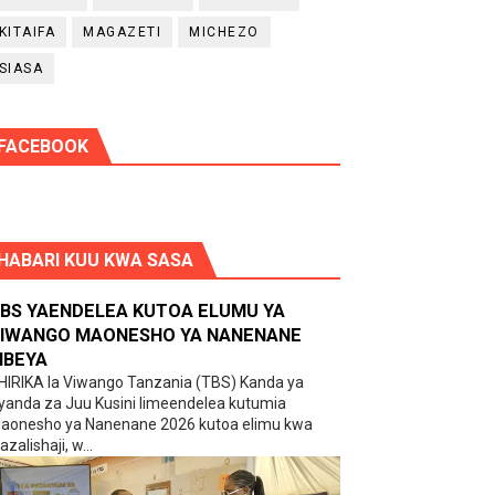
KITAIFA
MAGAZETI
MICHEZO
SIASA
FACEBOOK
HABARI KUU KWA SASA
BS YAENDELEA KUTOA ELUMU YA
IWANGO MAONESHO YA NANENANE
BEYA
HIRIKA la Viwango Tanzania (TBS) Kanda ya
yanda za Juu Kusini limeendelea kutumia
aonesho ya Nanenane 2026 kutoa elimu kwa
zalishaji, w...