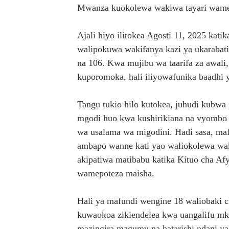
Mwanza kuokolewa wakiwa tayari wamef
EWURA KANDA YA KATI YA
Ajali hiyo ilitokea Agosti 11, 2025 ka
Rais Dkt. Samia Afungua R
walipokuwa wakifanya kazi ya ukarabati
KIELELEZO KIPYA CHA VIW
na 106. Kwa mujibu wa taarifa za awali, a
kuporomoka, hali iliyowafunika baadhi y
WATUMISHI WA WIZARA YA
Tangu tukio hilo kutokea, juhudi kubwa
TBS YAENDELEA KUTOA E
mgodi huo kwa kushirikiana na vyombo 
wa usalama wa migodini. Hadi sasa, maf
ambapo wanne kati yao waliokolewa wak
akipatiwa matibabu katika Kituo cha Af
wamepoteza maisha.
Hali ya mafundi wengine 18 waliobaki ch
kuwaokoa zikiendelea kwa uangalifu mk
mazingira magumu na hatarishi ndani y