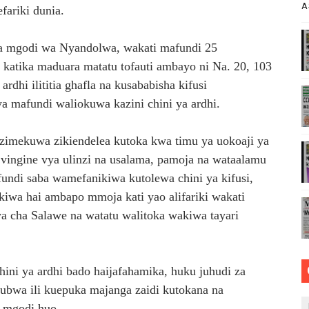
A
ariki dunia.
TOA WITO KUHUSU LESENI ZA MAFUNDI UMEME,MAONESH
tika mgodi wa Nyandolwa, wakati mafundi 25
asmi Miundombinu ya BRT Awamu ya Pili Dar es Salaam
 katika maduara matatu tofauti ambayo ni Na. 20, 103
ANGO VYA FAIDA VYA DHAMANA ZA SERIKALI KUBORESHA 
rdhi ilititia ghafla na kusababisha kifusi
a mafundi waliokuwa kazini chini ya ardhi.
 FEDHA WATAKIWA KUZINGATIA WELEDI NA MAADILI KATI
 zimekuwa zikiendelea kutoka kwa timu ya uokoaji ya
LUMU YA VIWANGO MAONESHO YA NANENANE MBEYA
vingine vya ulinzi na usalama, pamoja na wataalamu
undi saba wamefanikiwa kutolewa chini ya kifusi,
iwa hai ambapo mmoja kati yao alifariki wakati
ya cha Salawe na watatu walitoka wakiwa tayari
ini ya ardhi bado haijafahamika, huku juhudi za
ubwa ili kuepuka majanga zaidi kutokana na
a mgodi huo.