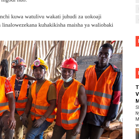
chi kuwa watulivu wakati juhudi za uokoaji
a linalowezekana kuhakikisha maisha ya waliobaki
T
V
M
S
N
M
wa