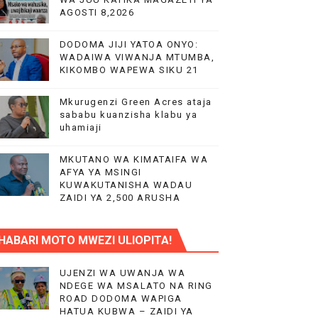
AGOSTI 8,2026
DODOMA JIJI YATOA ONYO:
 WA EACOP
WADAIWA VIWANJA MTUMBA,
KIKOMBO WAPEWA SIKU 21
Mkurugenzi Green Acres ataja
AIFA
sababu kuanzisha klabu ya
uhamiaji
MKUTANO WA KIMATAIFA WA
AFYA YA MSINGI
IMIA 88
KUWAKUTANISHA WADAU
ZAIDI YA 2,500 ARUSHA
A KAZINI
HABARI MOTO MWEZI ULIOPITA!
UJENZI WA UWANJA WA
NDEGE WA MSALATO NA RING
ROAD DODOMA WAPIGA
HATUA KUBWA – ZAIDI YA