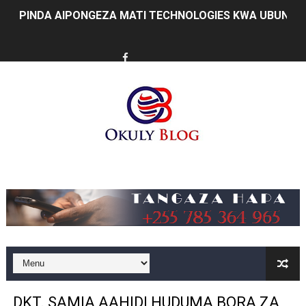
PINDA AIPONGEZA MATI TECHNOLOGIES KWA UBUNIFU
DKT. SIMBEYE ASISITIZA UMOJA WA VYUO VYA UALIMU
FCC YAENDELEA KUJENGA MAZINGIRA BORA YA BIASHA
MATI TECHNOLOGIES YAONYESHA UWEZO WA WATANZA
WANAWAKE TFC NYENZO YA KUJENGA UCHUMI WA FAMIL
ULEGA: TEKNOLOJIA BUNIFU ZIWAFIKIE WAKULIMA NA W
Music
SERIKALI INATAMBUA MCHANGO WA WAZEE: WAZIRI S
RAIS SAMIA, MUSEVEN WASHUHUDIA MAKUBALIANO YA 
WAJASIRIAMALI KUTOKA PEMBA WATEMBELEA BANDA 
BRELA YATOA ELIMU YA URASIMISHAJI BIASHARA NA 
DKT. SAMIA AAHIDI HUDUMA BORA ZA