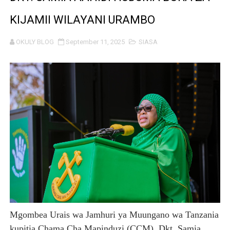
TARURA YATAJWA KUWA MIONGONI MWA TAASISI BOR
KIJAMII WILAYANI URAMBO
Mkurugenzi Green Acres ataja sababu kuanzisha klabu 
OKULY BLOG
September 11, 2025
SIASA
MWANRI APOKELEWA MAKAO MAKUU YA CCM DODOM
UKAGUZI WA MIGODI WAIMARISHA USALAMA, UHIFADH
MHE. CHANDE AIPONGEZA WRRB KWA KUWAWEZESHA 
NAIBU WAZIRI CHANDE ARIDHISHWA NA HUDUMA ZA 
TBS YAHIMIZA WAJASIRIAMALI KUTHIBITISHA UBORA
WMA YAWAFUNDISHA WATOTO VIPIMO: NAIBU WAZIRI 
TBS YAWAHIMIZA WAJASIRIAMALI KUOMBA ALAMA Y
Mgombea Urais wa Jamhuri ya Muungano wa Tanzania
NAIBU KATIBU MKUU UJENZI ARIDHISHWA NA MABORE
kupitia Chama Cha Mapinduzi (CCM), Dkt. Samia