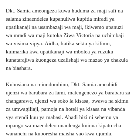
Dkt. Samia ameongeza kuwa huduma za maji safi na
salama zinaendelea kupanuliwa kupitia miradi ya
upatikanaji na usambazaji wa maji, ikiwemo upanuzi
wa mradi wa maji kutoka Ziwa Victoria na uchimbaji
wa visima vipya. Aidha, katika sekta ya kilimo,
kuimarika kwa upatikanaji wa mbolea ya ruzuku
kunatarajiwa kuongeza uzalishaji wa mazao ya chakula
na biashara.
Kuhusiana na miundombinu, Dkt. Samia ameahidi
ujenzi wa barabara za lami, matengenezo ya barabara za
changarawe, ujenzi wa soko la kisasa, bwawa na skimu
za umwagiliaji, pamoja na hoteli ya kisasa na vibanda
vya stendi kuu ya mabasi. Ahadi hizi ni sehemu ya
mpango wa maendeleo unaolenga kuinua kipato cha
wananchi na kuboresha maisha yao kwa ujumla.