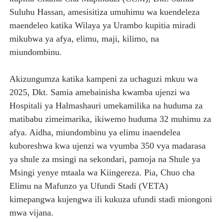
Suluhu Hassan, amesisitiza umuhimu wa kuendeleza
DKT. MSONDE: TBA NI KITOVU CHA FURSA ZA UWEKEZAJ
maendeleo katika Wilaya ya Urambo kupitia miradi
Waziri Kabudi: Kilosa Iendelee Kulinda Amani, Kuimarish
mikubwa ya afya, elimu, maji, kilimo, na
miundombinu.
HABARI ZILIZOPEWA UZITO WA JUU KATIKA MAGAZETI 
Akizungumza katika kampeni za uchaguzi mkuu wa
MHE. MAHUNDI ASHIRIKI MAPOKEZI YA MWAKILISHI WA
2025, Dkt. Samia amebainisha kwamba ujenzi wa
MFUMO WA M+2 WAIMARISHA UHAKIKA WA MAFUTA NC
Hospitali ya Halmashauri umekamilika na huduma za
matibabu zimeimarika, ikiwemo huduma 32 muhimu za
afya. Aidha, miundombinu ya elimu inaendelea
kuboreshwa kwa ujenzi wa vyumba 350 vya madarasa
ya shule za msingi na sekondari, pamoja na Shule ya
Msingi yenye mtaala wa Kiingereza. Pia, Chuo cha
Elimu na Mafunzo ya Ufundi Stadi (VETA)
kimepangwa kujengwa ili kukuza ufundi stadi miongoni
mwa vijana.