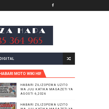
.
DIGITAL
HABARI MOTO WIKI HII!
KITUO KIKUU CHA NISHATI YA MAFUTA
HABARI ZILIZOPEWA UZITO
WA JUU KATIKA MAGAZETI YA
LIMU YA VIPIMO
AGOSTI 6,2026
RA NA HUDUMA KWA VIJANA BBT
HABARI ZILIZOPEWA UZITO
WA JUU KATIKA MAGAZETI YA