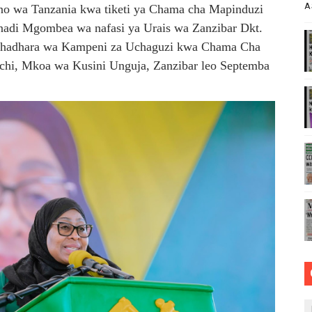
A
 wa Tanzania kwa tiketi ya Chama cha Mapinduzi
VU CHA FURSA ZA UWEKEZAJI KUPITIA MIRADI YA UBIA (P
adi Mgombea wa nafasi ya Urais wa Zanzibar Dkt.
a hadhara wa Kampeni za Uchaguzi kwa Chama Cha
lee Kulinda Amani, Kuimarisha Kilimo na Ufugaji wa Kisasa
hi, Mkoa wa Kusini Unguja, Zanzibar leo Septemba
 WA JUU KATIKA MAGAZETI YA AGOSTI 6,2026
APOKEZI YA MWAKILISHI WA MWENYEKITI WA UWT TAIFA KA
HA UHAKIKA WA MAFUTA NCHINI