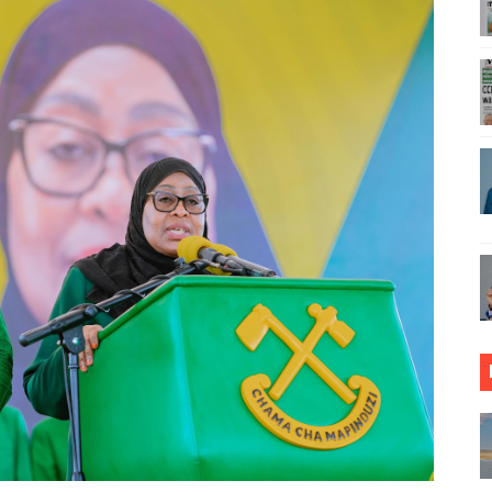
ONGONI MWA TAASISI BORA ZA MIUNDOMBINU AFRIKA
ja sababu kuanzisha klabu ya uhamiaji
AO MAKUU YA CCM DODOMA
ARISHA USALAMA, UHIFADHI WA MAZINGIRA
 WRRB KWA KUWAWEZESHA WAKULIMA KUFIKIA MASOKO
IDHISHWA NA HUDUMA ZA TADB KWA WAKULIMA
MALI KUTHIBITISHA UBORA WA BIDHAA ZAO ARUSHA
O VIPIMO: NAIBU WAZIRI MALIASILI APONGEZA
RIAMALI KUOMBA ALAMA YA UBORA MTANDAONI
ZI ARIDHISHWA NA MABORESHO YA TEMESA