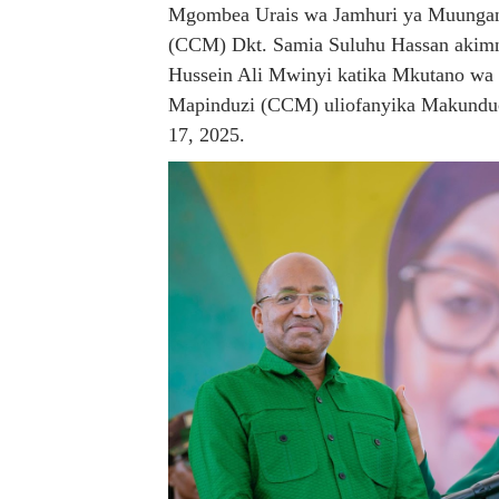
Mgombea Urais wa Jamhuri ya Muungano
DKT. MSONDE: TBA NI KITO
(CCM) Dkt. Samia Suluhu Hassan akimn
Hussein Ali Mwinyi katika Mkutano w
Waziri Kabudi: Kilosa Iende
Mapinduzi (CCM) uliofanyika Makunduc
HABARI ZILIZOPEWA UZITO
17, 2025.
MHE. MAHUNDI ASHIRIKI M
MFUMO WA M+2 WAIMARIS