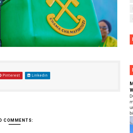
Pinterest
Linkedin
M
W
D
m
u
b
O COMMENTS: