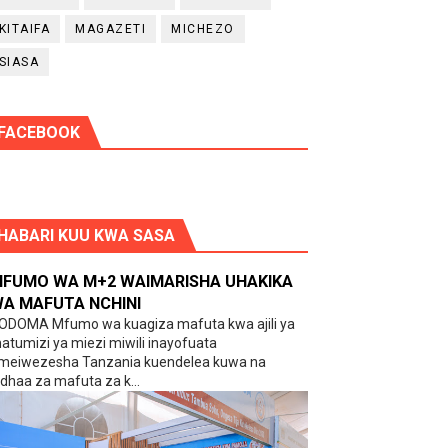
KITAIFA
MAGAZETI
MICHEZO
SIASA
FACEBOOK
HABARI KUU KWA SASA
FUMO WA M+2 WAIMARISHA UHAKIKA
A MAFUTA NCHINI
ODOMA Mfumo wa kuagiza mafuta kwa ajili ya
atumizi ya miezi miwili inayofuata
meiwezesha Tanzania kuendelea kuwa na
idhaa za mafuta za k...