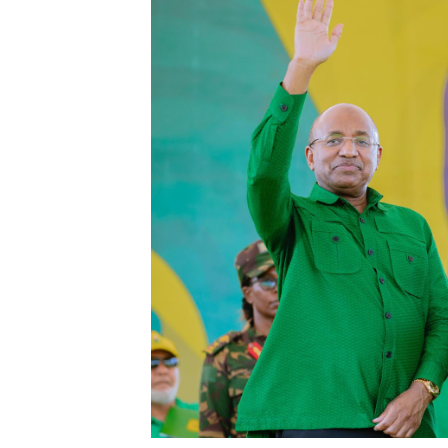
TARURA YATAJWA KUWA MI
Mkurugenzi Green Acres ata
MWANRI APOKELEWA MAK
UKAGUZI WA MIGODI WAIM
MHE. CHANDE AIPONGEZA
NAIBU WAZIRI CHANDE AR
TBS YAHIMIZA WAJASIRIA
WMA YAWAFUNDISHA WATOT
TBS YAWAHIMIZA WAJASI
NAIBU KATIBU MKUU UJEN