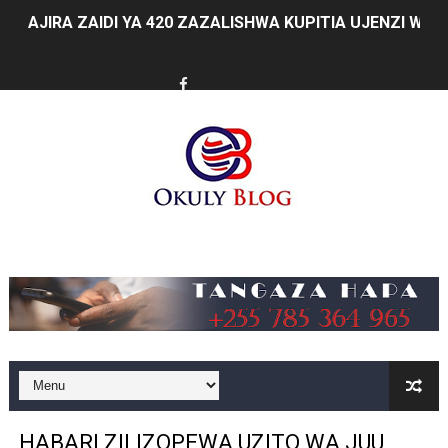
AJIRA ZAIDI YA 420 ZAZALISHWA KUPITIA UJENZI WA
TANTRADE YAWATAKA WAZALISHAJI KUTUMIA FURSA 
MUSOMA YATOA TENDA ZA SH. MILIONI 99 KWA MAKU
KILA KILO INAYOPOTEA NI SHILINGI INAYOPOTEA - 
HABARI ZILIZOPEWA UZITO WA JUU KATIKA MAGAZETI 
WIZARA YA MAWASILIANO YATAJA MAFANIKIO MAKUB
Music
FCC YAIMARISHA ELIMU YA USHINDANI NA ULINZI WA 
Prof. Kabudi ahimiza matumizi ya teknolojia za kisasa ka
MTWALE AITAKA TARURA IENDELEE KUTOA TABASAMU
PROF. NAGU: TARURA ONGEZENI ELIMU KWA WANANC
HABARI ZILIZOPEWA UZITO WA JUU