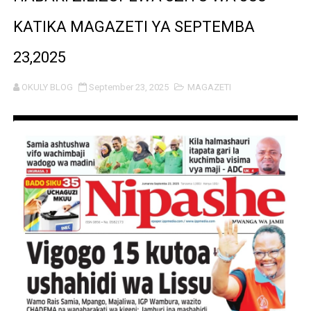
WAZIRI SANGU AZITAKA PSSSF,NSSF,WCF NA OSHA K
KATIKA MAGAZETI YA SEPTEMBA
MTENDAJI MKUU WMA AHAMASISHA WANANCHI KUTUMI
23,2025
TBS YAENDELEA KUTOA ELUMU YA VIWANGO MAONES
OKULY BLOG
September 23, 2025
MAGAZETI
RAIS SAMIA AIPONGEZA TADB KUWA MDHAMINI MKUU 
REA YAPELEKA FURSA YA MKOPO NAFUU WA UJENZI WA
Msajili wa Hazina ateta na Rais wa Benki ya Biashara n
MHANDISI SWEDI: NANENANE NI FURSA YA KUIMARISHA
TEKNOLOJIA YA NYUKLIA: MSAADA MKUBWA KATIKA MA
WMA YAPONGEZWA KWA KUANZISHA KLABU ZA VIPIMO
TBS YATOA ELIMU YA UZINGATIAJI WA VIWANGO KWE