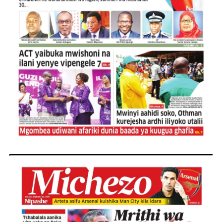
ORIJIN Yawaunganisha Marafiki Kwenye Gumzo la Ladh
SERIKALI KUIMARISHA MIUNDOMBINU KUCHOCHEA UZA
WATUHUMIWA ZAIDI YA 14 WAKAMATWA KWA UTOROSH
KIONGOZI MSTAAFU WA WMA ASEMA VIPIMO SAHIHI N
WMA YAMUAHIDI MKUU WA WILAYA YA IRAMBA KUIMAR
AJIRA ZAIDI YA 420 ZAZALISHWA KUPITIA UJENZI WA