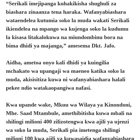
“Serikali imejipanga kuhakikisha shughuli za
biashara zinaanza tena haraka. Wafanyabiashara
wataendelea kutumia soko la muda wakati Serikali
ikiendelea na mpango wa kujenga soko la kudumu
la kisasa litakalokuwa na miundombinu bora na
bima dhidi ya majanga,” amesema Dkt. Jafo.
Aidha, ametoa onyo kali dhidi ya kuingilia
mchakato wa upangaji wa maeneo katika soko la
muda, akisisitiza kuwa ni wafanyabiashara halali
pekee ndio watakaopangiwa nafasi.
Kwa upande wake, Mkuu wa Wilaya ya Kinondoni,
Mhe. Saad Mtambule, amethibitisha kuwa mbali na
shilingi milioni 400 zilizotengwa kwa ajili ya ujenzi
wa soko la muda, Serikali pia imetenga shilingi
milioni 100 kwa ajili ya kuwasaidia wafanyabiashara