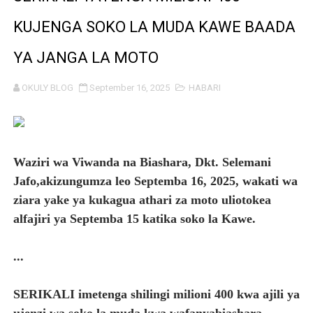
Msajili wa Hazina akutana na kufanya mazungumzo na 
KUJENGA SOKO LA MUDA KAWE BAADA
MKANDARASI AKAMILISHA AWAMU YA KWANZA YA UVU
YA JANGA LA MOTO
SERIKALI KUSHIRIKIANA NA SEKTA BINAFSI KUDHIBITI T
OKULY BLOG
September 16, 2025
HABARI
BALOZI MBAROUK ASEMA ITALIA INA NAFASI KUBWA YA
VIJANA TUJITOKEZE KUITETEA SERIKALI DHIDI YA U
Waziri wa Viwanda na Biashara, Dkt. Selemani
WAZIRI DKT. GWAJIMA AMKABIDHI BAJAJI MPYA PIUS 
Jafo,akizungumza leo Septemba 16, 2025, wakati wa
ziara yake ya kukagua athari za moto uliotokea
NISHATI MBADALA 'RAFIKI BRIQUETTES' YAFUNGUA MI
alfajiri ya Septemba 15 katika soko la Kawe.
TBA YAFUNGUA FURSA MPYA ZA UWEKEZAJI KATIKA M
...
HABARI ZILIZOPEWA UZITO WA JUU KATIKA MAGAZETI 
SERIKALI imetenga shilingi milioni 400 kwa ajili ya
SERIKALI YAHAKIKISHA UPATIKANAJI WA MBOLEA, TA
ujenzi wa soko la muda kwa wafanyabiashara