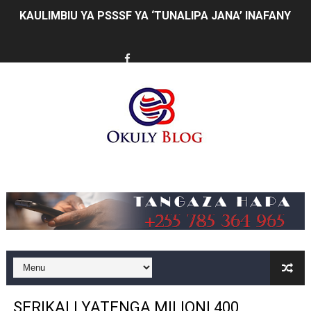
KAULIMBIU YA PSSSF YA ‘TUNALIPA JANA’ INAFANYIK
TANZANIA KUNUFAIKA NA SH. BILIONI 10 ZA BIASHARA
TIRDO YAJA NA TEKNOLOJIA YA KUPUNGUZA UPOTEV
Taasisi 54 za Umma kuwasilisha taarifa za utendaji wa 
WAKULIMA, WAFUGAJI, WAVUVI WAPONGEZWA KWA KU
WMA YAENDELEA KUTOA ELIMU YA VIPIMO SAHIHI N
Music
WAMILIKI VITUO VYA KULEA WATOTO WAHIMIZWA KU
TARURA YAONGEZA KASI UJENZI WA BARABARA ZA A
CDICD YAONGEZA THAMANI YA BLACK GRANITE
BARRICK NORTH MARA YAZIDI KUBORESHA MAISHA YA
SERIKALI YATENGA MILIONI 400