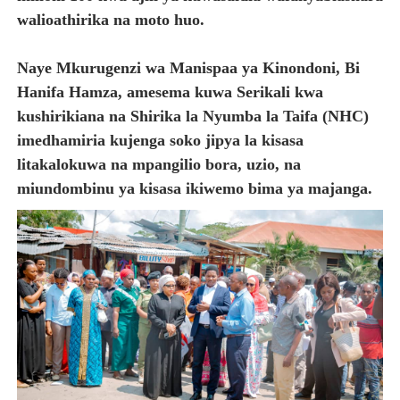
walioathirika na moto huo.
Naye Mkurugenzi wa Manispaa ya Kinondoni, Bi
Hanifa Hamza, amesema kuwa Serikali kwa
kushirikiana na Shirika la Nyumba la Taifa (NHC)
imedhamiria kujenga soko jipya la kisasa
litakalokuwa na mpangilio bora, uzio, na
miundombinu ya kisasa ikiwemo bima ya majanga.