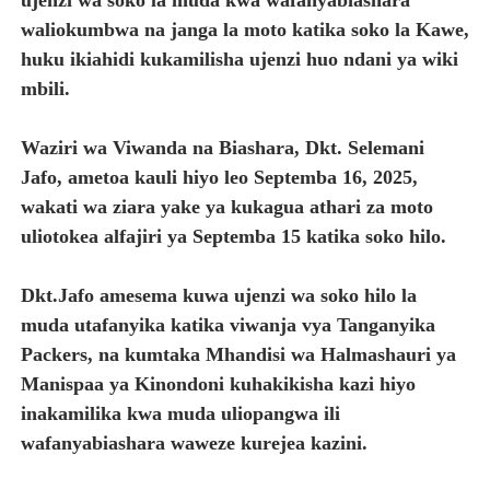
waliokumbwa na janga la moto katika soko la Kawe,
SERENGETI PREMIUM APPLE YAUNGANISHA MARAFIKI K
huku ikiahidi kukamilisha ujenzi huo ndani ya wiki
SERIKALI YASISITIZA KATAZO LA MIFUKO YA PLASTIKI
mbili.
DKT. TAUSI AONGOZA KIKAO CHA MAKATIBU WAKUU CH
Waziri wa Viwanda na Biashara, Dkt. Selemani
Jafo, ametoa kauli hiyo leo Septemba 16, 2025,
HABARI ZILIZOPEWA UZITO WA JUU KATIKA MAGAZETI 
wakati wa ziara yake ya kukagua athari za moto
MHE. MAHUNDI ASHIRIKI MAPOKEZI YA MWAKILISHI WA
uliotokea alfajiri ya Septemba 15 katika soko hilo.
Dkt.Jafo amesema kuwa ujenzi wa soko hilo la
muda utafanyika katika viwanja vya Tanganyika
Packers, na kumtaka Mhandisi wa Halmashauri ya
Manispaa ya Kinondoni kuhakikisha kazi hiyo
inakamilika kwa muda uliopangwa ili
wafanyabiashara waweze kurejea kazini.