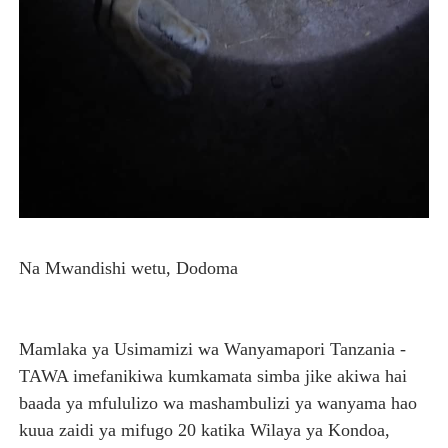
NAIBU WAZIRI CHANDE ARIDHISHWA NA HUDUMA ZA 
TBS YAHIMIZA WAJASIRIAMALI KUTHIBITISHA UBORA
WMA YAWAFUNDISHA WATOTO VIPIMO: NAIBU WAZIRI 
TBS YAWAHIMIZA WAJASIRIAMALI KUOMBA ALAMA Y
REA YATOA SOMO LA NISHATI SAFI YA KUPIKIA KWA 
Na Mwandishi wetu, Dodoma
Mamlaka ya Usimamizi wa Wanyamapori Tanzania -
TAWA imefanikiwa kumkamata simba jike akiwa hai
baada ya mfululizo wa mashambulizi ya wanyama hao
kuua zaidi ya mifugo 20 katika Wilaya ya Kondoa,