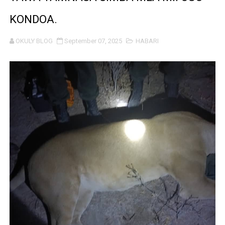
ULEGA: TEKNOLOJIA BUNIFU ZIWAFIKIE WAKULIMA NA W
KONDOA.
SERIKALI INATAMBUA MCHANGO WA WAZEE: WAZIRI S
OKULY BLOG
September 07, 2025
HABARI
RAIS SAMIA, MUSEVEN WASHUHUDIA MAKUBALIANO YA 
WAJASIRIAMALI KUTOKA PEMBA WATEMBELEA BANDA 
BRELA YATOA ELIMU YA URASIMISHAJI BIASHARA NA 
TARURA YATAJWA KUWA MIONGONI MWA TAASISI BOR
Mkurugenzi Green Acres ataja sababu kuanzisha klabu 
MWANRI APOKELEWA MAKAO MAKUU YA CCM DODOM
UKAGUZI WA MIGODI WAIMARISHA USALAMA, UHIFADH
MHE. CHANDE AIPONGEZA WRRB KWA KUWAWEZESHA 