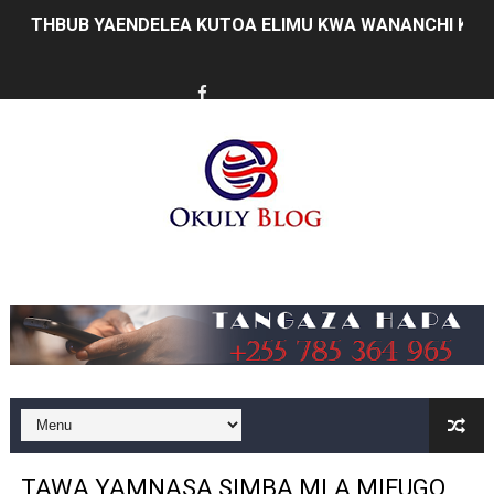
THBUB YAENDELEA KUTOA ELIMU KWA WANANCHI KUH
TANZANIA YAWA MWENYEJI WA JUKWAA LA NANE LA M
HABARI ZILIZOPEWA UZITO WA JUU KATIKA MAGAZETI 
PINDA APONGEZA TVLA KWA KUJENGA UWEZO WA NDA
MFUMO WA M+2 WAIMARISHA UHAKIKA WA MAFUTA NC
PINDA AIPONGEZA MATI TECHNOLOGIES KWA UBUNIFU
Music
DKT. SIMBEYE ASISITIZA UMOJA WA VYUO VYA UALIMU
FCC YAENDELEA KUJENGA MAZINGIRA BORA YA BIASHA
MATI TECHNOLOGIES YAONYESHA UWEZO WA WATANZA
WANAWAKE TFC NYENZO YA KUJENGA UCHUMI WA FAMIL
TAWA YAMNASA SIMBA MLA MIFUGO