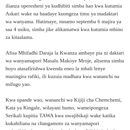
ilianza operesheni ya kudhibiti simba hao kwa kutumia
Askari wake na baadaye kuongeza timu ya madaktari
wa wanyama. Hatimaye, mnamo septemba 6 majira ya
saa 4 usiku, simba jike alikamatwa kwa kutumia mbinu
za kitaalamu.
Afisa Mhifadhi Daraja la Kwanza ambaye pia ni daktari
wa wanyamapori Masalu Makoye Mroje, alisema simba
huyo atasafirishwa kwenda eneo la mbali lenye
mazingira rafiki, ili kuzuia madhara kwa wananchi na
mifugo yao.
Kwa upande wao, wananchi wa Kijiji cha Chemchemi,
Kata ya Kingale, wilayani humo, wameipongeza
Serikali kupitia TAWA kwa uwajibikaji wake katika
kukabiliana na changamoto za wanyamapori