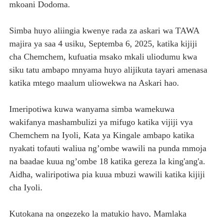
mkoani Dodoma.
Simba huyo aliingia kwenye rada za askari wa TAWA
majira ya saa 4 usiku, Septemba 6, 2025, katika kijiji
cha Chemchem, kufuatia msako mkali uliodumu kwa
siku tatu ambapo mnyama huyo alijikuta tayari amenasa
katika mtego maalum uliowekwa na Askari hao.
Imeripotiwa kuwa wanyama simba wamekuwa
wakifanya mashambulizi ya mifugo katika vijiji vya
Chemchem na Iyoli, Kata ya Kingale ambapo katika
nyakati tofauti waliua ng’ombe wawili na punda mmoja
na baadae kuua ng’ombe 18 katika gereza la king'ang'a.
Aidha, waliripotiwa pia kuua mbuzi wawili katika kijiji
cha Iyoli.
Kutokana na ongezeko la matukio hayo, Mamlaka