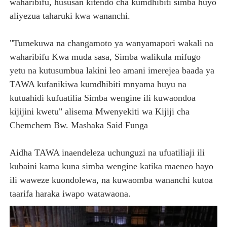
waharibifu, hususan kitendo cha kumdhibiti simba huyo
aliyezua taharuki kwa wananchi.
"Tumekuwa na changamoto ya wanyamapori wakali na
waharibifu Kwa muda sasa, Simba walikula mifugo
yetu na kutusumbua lakini leo amani imerejea baada ya
TAWA kufanikiwa kumdhibiti mnyama huyu na
kutuahidi kufuatilia Simba wengine ili kuwaondoa
kijijini kwetu" alisema Mwenyekiti wa Kijiji cha
Chemchem Bw. Mashaka Said Funga
Aidha TAWA inaendeleza uchunguzi na ufuatiliaji ili
kubaini kama kuna simba wengine katika maeneo hayo
ili waweze kuondolewa, na kuwaomba wananchi kutoa
taarifa haraka iwapo watawaona.