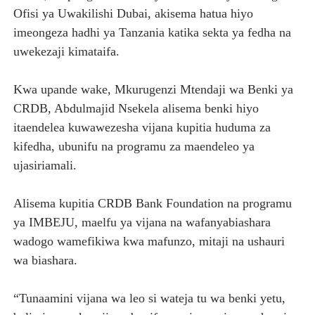
Ofisi ya Uwakilishi Dubai, akisema hatua hiyo
imeongeza hadhi ya Tanzania katika sekta ya fedha na
uwekezaji kimataifa.
Kwa upande wake, Mkurugenzi Mtendaji wa Benki ya
CRDB, Abdulmajid Nsekela alisema benki hiyo
itaendelea kuwawezesha vijana kupitia huduma za
kifedha, ubunifu na programu za maendeleo ya
ujasiriamali.
Alisema kupitia CRDB Bank Foundation na programu
ya IMBEJU, maelfu ya vijana na wafanyabiashara
wadogo wamefikiwa kwa mafunzo, mitaji na ushauri
wa biashara.
“Tunaamini vijana wa leo si wateja tu wa benki yetu,