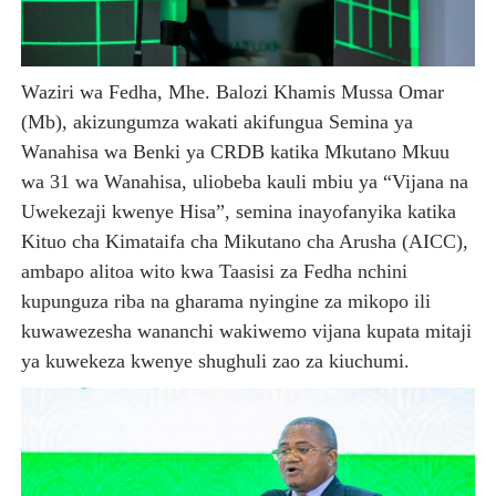
Waziri wa Fedha, Mhe. Balozi Khamis Mussa Omar
(Mb), akizungumza wakati akifungua Semina ya
Wanahisa wa Benki ya CRDB katika Mkutano Mkuu
wa 31 wa Wanahisa, uliobeba kauli mbiu ya “Vijana na
Uwekezaji kwenye Hisa”, semina inayofanyika katika
Kituo cha Kimataifa cha Mikutano cha Arusha (AICC),
ambapo alitoa wito kwa Taasisi za Fedha nchini
kupunguza riba na gharama nyingine za mikopo ili
kuwawezesha wananchi wakiwemo vijana kupata mitaji
ya kuwekeza kwenye shughuli zao za kiuchumi.