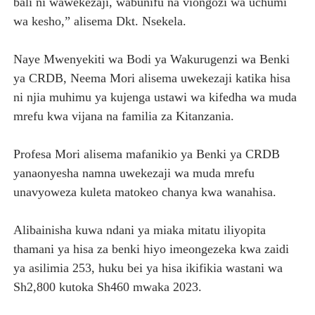
bali ni wawekezaji, wabunifu na viongozi wa uchumi
wa kesho,” alisema Dkt. Nsekela.
Naye Mwenyekiti wa Bodi ya Wakurugenzi wa Benki
ya CRDB, Neema Mori alisema uwekezaji katika hisa
ni njia muhimu ya kujenga ustawi wa kifedha wa muda
mrefu kwa vijana na familia za Kitanzania.
Profesa Mori alisema mafanikio ya Benki ya CRDB
yanaonyesha namna uwekezaji wa muda mrefu
unavyoweza kuleta matokeo chanya kwa wanahisa.
Alibainisha kuwa ndani ya miaka mitatu iliyopita
thamani ya hisa za benki hiyo imeongezeka kwa zaidi
ya asilimia 253, huku bei ya hisa ikifikia wastani wa
Sh2,800 kutoka Sh460 mwaka 2023.