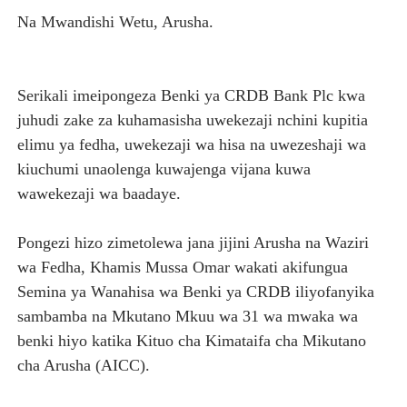
Na Mwandishi Wetu, Arusha.
LONDO AIPONGEZA FCC KWA KUJENGA USHINDANI WA 
TBS YASISITIZA UBORA WA BIDHAA KUWA CHACHU YA 
Serikali imeipongeza Benki ya CRDB Bank Plc kwa
MRADI WA KITUO CHA KUONGEZA MSUKUMO WA MAFUTA
juhudi zake za kuhamasisha uwekezaji nchini kupitia
elimu ya fedha, uwekezaji wa hisa na uwezeshaji wa
HABARI ZILIZOPEWA UZITO WA JUU KATIKA MAGAZETI 
kiuchumi unaolenga kuwajenga vijana kuwa
WIZARA YA MAWASILIANO YATAJA MAFANIKIO MAKUB
wawekezaji wa baadaye.
Pongezi hizo zimetolewa jana jijini Arusha na Waziri
wa Fedha, Khamis Mussa Omar wakati akifungua
Semina ya Wanahisa wa Benki ya CRDB iliyofanyika
sambamba na Mkutano Mkuu wa 31 wa mwaka wa
benki hiyo katika Kituo cha Kimataifa cha Mikutano
cha Arusha (AICC).