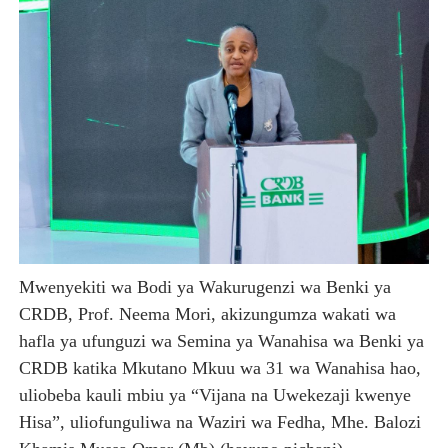
Mwenyekiti wa Bodi ya Wakurugenzi wa Benki ya
CRDB, Prof. Neema Mori, akizungumza wakati wa
hafla ya ufunguzi wa Semina ya Wanahisa wa Benki ya
CRDB katika Mkutano Mkuu wa 31 wa Wanahisa hao,
uliobeba kauli mbiu ya “Vijana na Uwekezaji kwenye
Hisa”, uliofunguliwa na Waziri wa Fedha, Mhe. Balozi