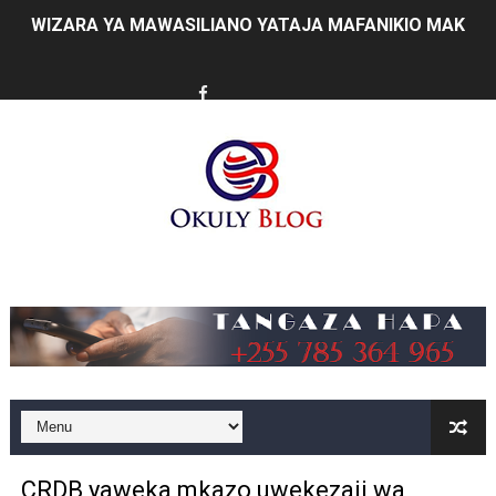
FCC YAIMARISHA ELIMU YA USHINDANI NA ULINZI WA 
Prof. Kabudi ahimiza matumizi ya teknolojia za kisasa ka
MTWALE AITAKA TARURA IENDELEE KUTOA TABASAMU
PROF. NAGU: TARURA ONGEZENI ELIMU KWA WANANC
WAZIRI SANGU AZITAKA PSSSF,NSSF,WCF NA OSHA K
MTENDAJI MKUU WMA AHAMASISHA WANANCHI KUTUMI
Music
TBS YAENDELEA KUTOA ELUMU YA VIWANGO MAONES
RAIS SAMIA AIPONGEZA TADB KUWA MDHAMINI MKUU 
REA YAPELEKA FURSA YA MKOPO NAFUU WA UJENZI WA
Msajili wa Hazina ateta na Rais wa Benki ya Biashara n
CRDB yaweka mkazo uwekezaji wa