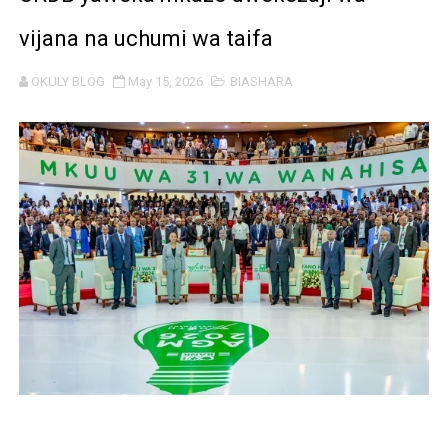
MHANDISI SWEDI: NANENANE NI FURSA YA KUIMARISHA
vijana na uchumi wa taifa
TEKNOLOJIA YA NYUKLIA: MSAADA MKUBWA KATIKA MA
OKULY BLOG
May 15, 2026
BIASHARA
WMA YAPONGEZWA KWA KUANZISHA KLABU ZA VIPIMO
TBS Yaendelea kutoa elimu ya uthibitishaji ubora wa 
TACAIDS YASISITIZA KINGA DHIDI YA UKIMWI KULINDA
LONDO: KUONGEZA THAMANI YA MAZAO NDIO NJIA YA
WRRB YAJA NA UBUNIFU KWENYE ZAO LA PARACHICHI
HABARI ZILIZOPEWA UZITO WA JUU KATIKA MAGAZETI 
TPDC YARIDHISHWA NA MAENDELEO YA UJENZI WA P
NHIF: BIMA YA AFYA NI MSINGI WA MAISHA YA KILA M