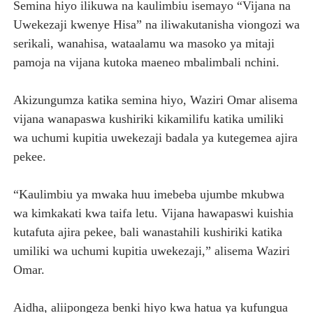
Semina hiyo ilikuwa na kaulimbiu isemayo “Vijana na
Uwekezaji kwenye Hisa” na iliwakutanisha viongozi wa
serikali, wanahisa, wataalamu wa masoko ya mitaji
pamoja na vijana kutoka maeneo mbalimbali nchini.
Akizungumza katika semina hiyo, Waziri Omar alisema
vijana wanapaswa kushiriki kikamilifu katika umiliki
wa uchumi kupitia uwekezaji badala ya kutegemea ajira
pekee.
“Kaulimbiu ya mwaka huu imebeba ujumbe mkubwa
wa kimkakati kwa taifa letu. Vijana hawapaswi kuishia
kutafuta ajira pekee, bali wanastahili kushiriki katika
umiliki wa uchumi kupitia uwekezaji,” alisema Waziri
Omar.
Aidha, aliipongeza benki hiyo kwa hatua ya kufungua