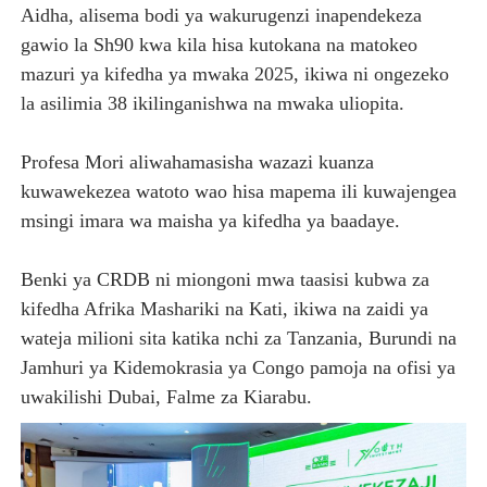
Aidha, alisema bodi ya wakurugenzi inapendekeza
gawio la Sh90 kwa kila hisa kutokana na matokeo
mazuri ya kifedha ya mwaka 2025, ikiwa ni ongezeko
la asilimia 38 ikilinganishwa na mwaka uliopita.
Profesa Mori aliwahamasisha wazazi kuanza
kuwawekezea watoto wao hisa mapema ili kuwajengea
msingi imara wa maisha ya kifedha ya baadaye.
Benki ya CRDB ni miongoni mwa taasisi kubwa za
kifedha Afrika Mashariki na Kati, ikiwa na zaidi ya
wateja milioni sita katika nchi za Tanzania, Burundi na
Jamhuri ya Kidemokrasia ya Congo pamoja na ofisi ya
uwakilishi Dubai, Falme za Kiarabu.