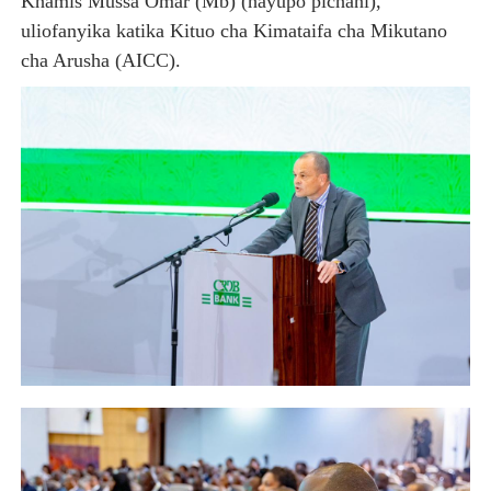
Khamis Mussa Omar (Mb) (hayupo pichani),
uliofanyika katika Kituo cha Kimataifa cha Mikutano
cha Arusha (AICC).