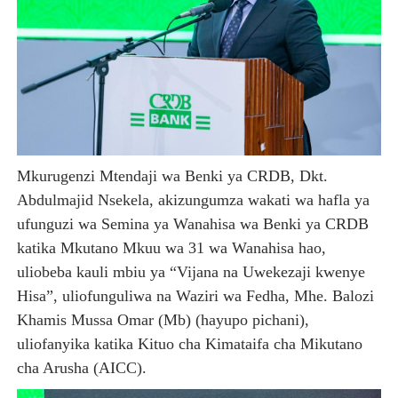
Mkurugenzi Mtendaji wa Benki ya CRDB, Dkt.
Abdulmajid Nsekela, akizungumza wakati wa hafla ya
ufunguzi wa Semina ya Wanahisa wa Benki ya CRDB
katika Mkutano Mkuu wa 31 wa Wanahisa hao,
uliobeba kauli mbiu ya “Vijana na Uwekezaji kwenye
Hisa”, uliofunguliwa na Waziri wa Fedha, Mhe. Balozi
Khamis Mussa Omar (Mb) (hayupo pichani),
uliofanyika katika Kituo cha Kimataifa cha Mikutano
cha Arusha (AICC).