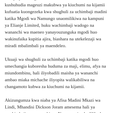
kushuhudia mageuzi makubwa ya kiuchumi na kijamii
kufuatia kuongezeka kwa shughuli za uchimbaji madini
katika Mgodi wa Namungo unaomilikiwa na kampuni
ya Elianje Limited, huku wachimbaji wadogo na
wananchi wa maeneo yanayouzunguka mgodi huo
wakinufaika kupitia ajira, biashara na utekelezaji wa
miradi mbalimbali ya maendeleo.
Ukuaji wa shughuli za uchimbaji katika mgodi huo
umechangia kuboresha huduma za maji, elimu, afya na
miundombinu, hali iliyobadili maisha ya wananchi
ambao miaka michache iliyopita walikabiliwa na
changamoto kubwa za kiuchumi na kijamii.
Akizungumza kwa niaba ya Afisa Madini Mkazi wa
Lindi, Mhandisi Dickson Joram amesema hali ya