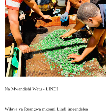
TBS YAENDELEA KUTOA ELUMU YA VIWANGO MAONES
RAIS SAMIA AIPONGEZA TADB KUWA MDHAMINI MKUU 
REA YAPELEKA FURSA YA MKOPO NAFUU WA UJENZI WA
Msajili wa Hazina ateta na Rais wa Benki ya Biashara n
Global Education Link kusafirisha wanafunzi 85 kwenda 
Na Mwandishi Wetu - LINDI
Wilaya ya Ruangwa mkoani Lindi imeendelea