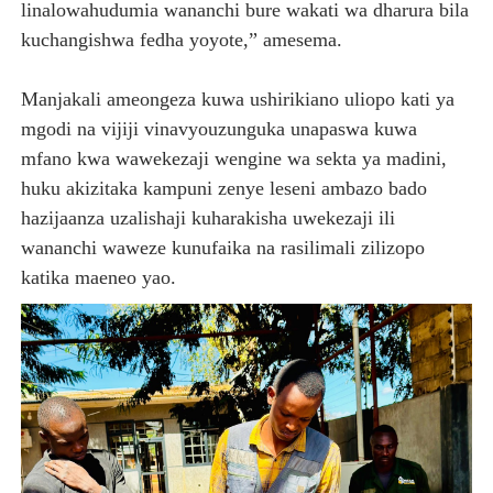
linalowahudumia wananchi bure wakati wa dharura bila
kuchangishwa fedha yoyote,” amesema.
Manjakali ameongeza kuwa ushirikiano uliopo kati ya
mgodi na vijiji vinavyouzunguka unapaswa kuwa
mfano kwa wawekezaji wengine wa sekta ya madini,
huku akizitaka kampuni zenye leseni ambazo bado
hazijaanza uzalishaji kuharakisha uwekezaji ili
wananchi waweze kunufaika na rasilimali zilizopo
katika maeneo yao.