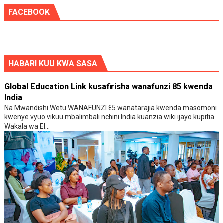
FACEBOOK
HABARI KUU KWA SASA
Global Education Link kusafirisha wanafunzi 85 kwenda
India
Na Mwandishi Wetu WANAFUNZI 85 wanatarajia kwenda masomoni
kwenye vyuo vikuu mbalimbali nchini India kuanzia wiki ijayo kupitia
Wakala wa El...