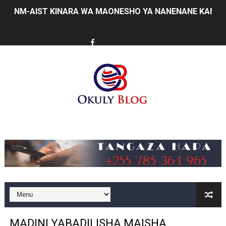
NM-AIST KINARA WA MAONESHO YA NANENANE KANDA 
BARAZA LA USHINDANI LAJA NA MFUMO WA KIDIJITAL
TBS YATOA ELIMU YA UZINGATIAJI WA VIWANGO KWE
ORIJIN Yawaunganisha Marafiki Kwenye Gumzo la Ladh
SERIKALI KUIMARISHA MIUNDOMBINU KUCHOCHEA UZA
WATUHUMIWA ZAIDI YA 14 WAKAMATWA KWA UTOROSH
Music
KIONGOZI MSTAAFU WA WMA ASEMA VIPIMO SAHIHI N
WMA YAMUAHIDI MKUU WA WILAYA YA IRAMBA KUIMAR
AJIRA ZAIDI YA 420 ZAZALISHWA KUPITIA UJENZI WA
TANTRADE YAWATAKA WAZALISHAJI KUTUMIA FURSA 
MADINI YABADILISHA MAISHA