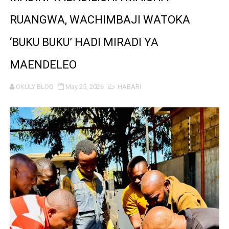
MUSOMA YATOA TENDA ZA SH. MILIONI 99 KWA MAKU
RUANGWA, WACHIMBAJI WATOKA
KILA KILO INAYOPOTEA NI SHILINGI INAYOPOTEA - 
‘BUKU BUKU’ HADI MIRADI YA
HABARI ZILIZOPEWA UZITO WA JUU KATIKA MAGAZETI 
MAENDELEO
WIZARA YA MAWASILIANO YATAJA MAFANIKIO MAKUB
OKULY BLOG
May 25, 2026
HABARI
FCC YAIMARISHA ELIMU YA USHINDANI NA ULINZI WA 
Prof. Kabudi ahimiza matumizi ya teknolojia za kisasa ka
MTWALE AITAKA TARURA IENDELEE KUTOA TABASAMU
PROF. NAGU: TARURA ONGEZENI ELIMU KWA WANANC
WAZIRI SANGU AZITAKA PSSSF,NSSF,WCF NA OSHA K
MTENDAJI MKUU WMA AHAMASISHA WANANCHI KUTUMI