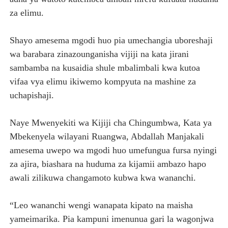
za elimu.
Shayo amesema mgodi huo pia umechangia uboreshaji
wa barabara zinazounganisha vijiji na kata jirani
sambamba na kusaidia shule mbalimbali kwa kutoa
vifaa vya elimu ikiwemo kompyuta na mashine za
uchapishaji.
Naye Mwenyekiti wa Kijiji cha Chingumbwa, Kata ya
Mbekenyela wilayani Ruangwa, Abdallah Manjakali
amesema uwepo wa mgodi huo umefungua fursa nyingi
za ajira, biashara na huduma za kijamii ambazo hapo
awali zilikuwa changamoto kubwa kwa wananchi.
“Leo wananchi wengi wanapata kipato na maisha
yameimarika. Pia kampuni imenunua gari la wagonjwa