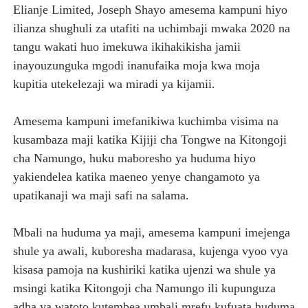
Elianje Limited, Joseph Shayo amesema kampuni hiyo
ilianza shughuli za utafiti na uchimbaji mwaka 2020 na
tangu wakati huo imekuwa ikihakikisha jamii
inayouzunguka mgodi inanufaika moja kwa moja
kupitia utekelezaji wa miradi ya kijamii.
Amesema kampuni imefanikiwa kuchimba visima na
kusambaza maji katika Kijiji cha Tongwe na Kitongoji
cha Namungo, huku maboresho ya huduma hiyo
yakiendelea katika maeneo yenye changamoto ya
upatikanaji wa maji safi na salama.
Mbali na huduma ya maji, amesema kampuni imejenga
shule ya awali, kuboresha madarasa, kujenga vyoo vya
kisasa pamoja na kushiriki katika ujenzi wa shule ya
msingi katika Kitongoji cha Namungo ili kupunguza
adha ya watoto kutembea umbali mrefu kufuata huduma