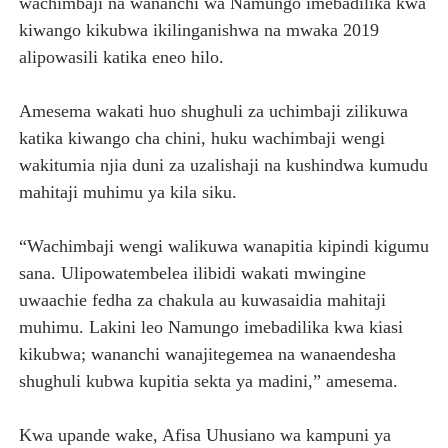
wachimbaji na wananchi wa Namungo imebadilika kwa
kiwango kikubwa ikilinganishwa na mwaka 2019
alipowasili katika eneo hilo.
Amesema wakati huo shughuli za uchimbaji zilikuwa
katika kiwango cha chini, huku wachimbaji wengi
wakitumia njia duni za uzalishaji na kushindwa kumudu
mahitaji muhimu ya kila siku.
“Wachimbaji wengi walikuwa wanapitia kipindi kigumu
sana. Ulipowatembelea ilibidi wakati mwingine
uwaachie fedha za chakula au kuwasaidia mahitaji
muhimu. Lakini leo Namungo imebadilika kwa kiasi
kikubwa; wananchi wanajitegemea na wanaendesha
shughuli kubwa kupitia sekta ya madini,” amesema.
Kwa upande wake, Afisa Uhusiano wa kampuni ya