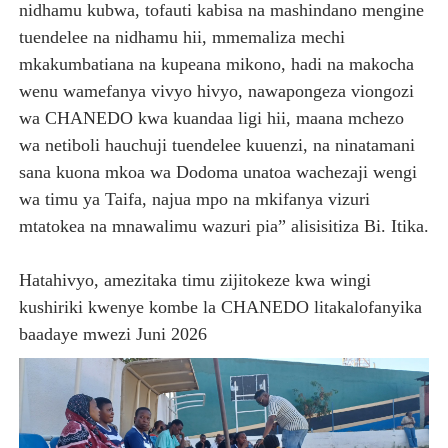
nidhamu kubwa, tofauti kabisa na mashindano mengine
tuendelee na nidhamu hii, mmemaliza mechi
mkakumbatiana na kupeana mikono, hadi na makocha
wenu wamefanya vivyo hivyo, nawapongeza viongozi
wa CHANEDO kwa kuandaa ligi hii, maana mchezo
wa netiboli hauchuji tuendelee kuuenzi, na ninatamani
sana kuona mkoa wa Dodoma unatoa wachezaji wengi
wa timu ya Taifa, najua mpo na mkifanya vizuri
mtatokea na mnawalimu wazuri pia” alisisitiza Bi. Itika.
Hatahivyo, amezitaka timu zijitokeze kwa wingi
kushiriki kwenye kombe la CHANEDO litakalofanyika
baadaye mwezi Juni 2026