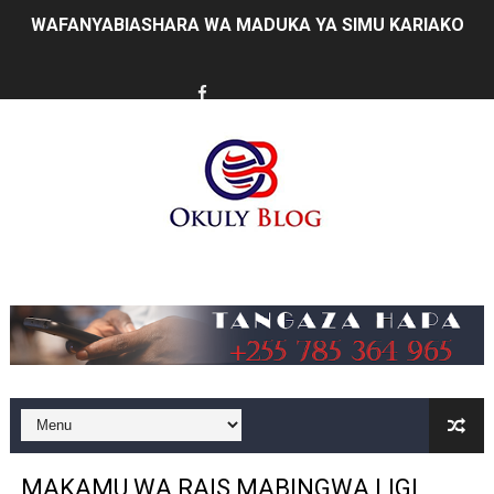
WAFANYABIASHARA WA MADUKA YA SIMU KARIAKOO 
REA YATOA SOMO LA NISHATI SAFI YA KUPIKIA KWA 
THBUB YAENDELEA KUTOA ELIMU KWA WANANCHI KUH
TANZANIA YAWA MWENYEJI WA JUKWAA LA NANE LA M
HABARI ZILIZOPEWA UZITO WA JUU KATIKA MAGAZETI 
PINDA APONGEZA TVLA KWA KUJENGA UWEZO WA NDA
Music
MFUMO WA M+2 WAIMARISHA UHAKIKA WA MAFUTA NC
PINDA AIPONGEZA MATI TECHNOLOGIES KWA UBUNIFU
DKT. SIMBEYE ASISITIZA UMOJA WA VYUO VYA UALIMU
FCC YAENDELEA KUJENGA MAZINGIRA BORA YA BIASHA
MAKAMU WA RAIS MABINGWA LIGI