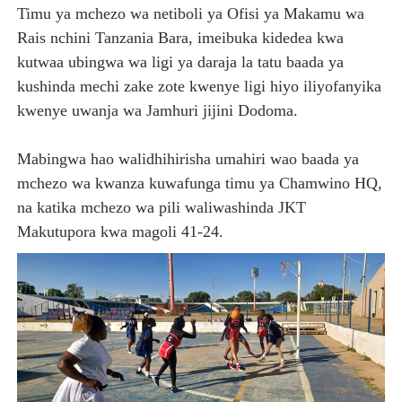
Timu ya mchezo wa netiboli ya Ofisi ya Makamu wa
UKAGUZI WA MIGODI WAIMARISHA USALAMA, UHIFADH
Rais nchini Tanzania Bara, imeibuka kidedea kwa
kutwaa ubingwa wa ligi ya daraja la tatu baada ya
MHE. CHANDE AIPONGEZA WRRB KWA KUWAWEZESHA 
kushinda mechi zake zote kwenye ligi hiyo iliyofanyika
NAIBU WAZIRI CHANDE ARIDHISHWA NA HUDUMA ZA 
kwenye uwanja wa Jamhuri jijini Dodoma.
TBS YAHIMIZA WAJASIRIAMALI KUTHIBITISHA UBORA
Mabingwa hao walidhihirisha umahiri wao baada ya
mchezo wa kwanza kuwafunga timu ya Chamwino HQ,
WATOTO WAFUNDISHWE KUPINGA RUSHWA WAKIWA WA
na katika mchezo wa pili waliwashinda JKT
Makutupora kwa magoli 41-24.