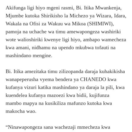
Akifunga ligi hiyo mgeni rasmi, Bi. Itika Mwankenja,
Mjumbe kutoka Shirikisho la Michezo ya Wizara, Idara,
Wakala na Ofisi za Wakuu wa Mikoa (SHIMIWI),
pamoja na uchache wa timu amewapongeza washiriki
wote walioshiriki kwenye ligi hiyo, ambapo wamecheza
kwa amani, nidhamu na upendo mkubwa tofauti na
mashindano mengine.
Bi. Itika amezitaka timu zilizopanda daraja kuhakikisha
wanapeperusha vyema bendera ya CHANEDO kwa
kufanya vizuri katika mashindano ya daraja la pili, kwa
kuendelea kufanya mazoezi kwa bidii, kujifunza
mambo mapya na kusikiliza mafunzo kutoka kwa
makocha wao.
“Ninawapongeza sana wachezaji mmecheza kwa