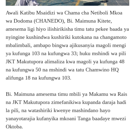
Awali Katibu Msaidizi wa Chama cha Netiboli Mkoa
wa Dodoma (CHANEDO), Bi. Maimuna Kitete,
amesema ligi hiyo ilishirikisha timu tatu pekee baada ya
nyingine kushindwa kushiriki kutokana na changamoto
mbalimbali, ambapo bingwa ajikusanyia magoli mengi
ya kufunga 103 na kufungwa 33; huku mshindi wa pili
JKT Makutupora alimaliza kwa magoli ya kufunga 48
na kufungwa 50 na mshindi wa tatu Chamwino HQ
alifunga 18 na kufungwa 103.
Bi. Maimuna amesema timu mbili ya Makamu wa Rais
na JKT Makutupora zimefanikiwa kupanda daraja hadi
la pili, na watashiriki kwenye mashindano hayo
yanayotarajia kufanyika mkoani Tanga baadaye mwezi
Oktoba.