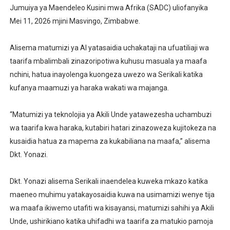
Jumuiya ya Maendeleo Kusini mwa Afrika (SADC) uliofanyika
Mei 11, 2026 mjini Masvingo, Zimbabwe.
Alisema matumizi ya AI yatasaidia uchakataji na ufuatiliaji wa
taarifa mbalimbali zinazoripotiwa kuhusu masuala ya maafa
nchini, hatua inayolenga kuongeza uwezo wa Serikali katika
kufanya maamuzi ya haraka wakati wa majanga.
“Matumizi ya teknolojia ya Akili Unde yatawezesha uchambuzi
wa taarifa kwa haraka, kutabiri hatari zinazoweza kujitokeza na
kusaidia hatua za mapema za kukabiliana na maafa,” alisema
Dkt. Yonazi.
Dkt. Yonazi alisema Serikali inaendelea kuweka mkazo katika
maeneo muhimu yatakayosaidia kuwa na usimamizi wenye tija
wa maafa ikiwemo utafiti wa kisayansi, matumizi sahihi ya Akili
Unde, ushirikiano katika uhifadhi wa taarifa za matukio pamoja