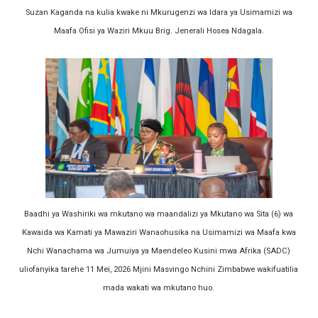
Suzan Kaganda na kulia kwake ni Mkurugenzi wa Idara ya Usimamizi wa
Maafa Ofisi ya Waziri Mkuu Brig. Jenerali Hosea Ndagala.
Baadhi ya Washiriki wa mkutano wa maandalizi ya Mkutano wa Sita (6) wa
Kawaida wa Kamati ya Mawaziri Wanaohusika na Usimamizi wa Maafa kwa
Nchi Wanachama wa Jumuiya ya Maendeleo Kusini mwa Afrika (SADC)
uliofanyika tarehe 11 Mei, 2026 Mjini Masvingo Nchini Zimbabwe wakifuatilia
mada wakati wa mkutano huo.