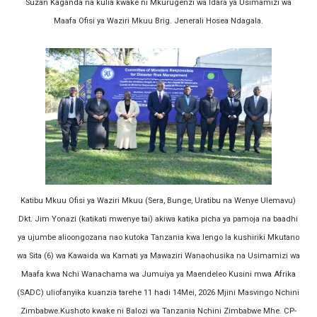
Suzan Kaganda na kulia kwake ni Mkurugenzi wa Idara ya Usimamizi wa
Maafa Ofisi ya Waziri Mkuu Brig. Jenerali Hosea Ndagala.
Katibu Mkuu Ofisi ya Waziri Mkuu (Sera, Bunge, Uratibu na Wenye Ulemavu)
Dkt. Jim Yonazi (katikati mwenye tai) akiwa katika picha ya pamoja na baadhi
ya ujumbe alioongozana nao kutoka Tanzania kwa lengo la kushiriki Mkutano
wa Sita (6) wa Kawaida wa Kamati ya Mawaziri Wanaohusika na Usimamizi wa
Maafa kwa Nchi Wanachama wa Jumuiya ya Maendeleo Kusini mwa Afrika
(SADC) uliofanyika kuanzia tarehe 11 hadi 14Mei, 2026 Mjini Masvingo Nchini
Zimbabwe.Kushoto kwake ni Balozi wa Tanzania Nchini Zimbabwe Mhe. CP-