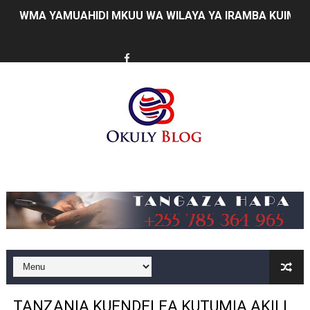
WMA YAMUAHIDI MKUU WA WILAYA YA IRAMBA KUIMAR
AJIRA ZAIDI YA 420 ZAZALISHWA KUPITIA UJENZI WA
TANTRADE YAWATAKA WAZALISHAJI KUTUMIA FURSA 
MUSOMA YATOA TENDA ZA SH. MILIONI 99 KWA MAKU
KILA KILO INAYOPOTEA NI SHILINGI INAYOPOTEA - 
HABARI ZILIZOPEWA UZITO WA JUU KATIKA MAGAZETI 
Music
WIZARA YA MAWASILIANO YATAJA MAFANIKIO MAKUB
FCC YAIMARISHA ELIMU YA USHINDANI NA ULINZI WA 
Prof. Kabudi ahimiza matumizi ya teknolojia za kisasa ka
MTWALE AITAKA TARURA IENDELEE KUTOA TABASAMU
TANZANIA KUENDELEA KUTUMIA AKILI