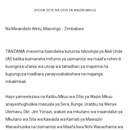
(PICHA ZOTE NA OFISI YA WAZIRI MKUU)
Na Mwandishi Wetu, Masvingo - Zimbabwe
TANZANIA imesema itaendelea kutumia teknolojia ya Akili Unde
(AI) katika kuimarisha mifumo ya usimamizi wa maafa nchini ili
kuongeza ufanisi wa utoaji wa tahadhari za mapema na
kupunguza madhara yanayosababishwa na majanga
mbalimbali.
Hayo yameelezwa na Katibu Mkuu wa Ofisi ya Waziri Mkuu
anayeshughulikia masuala ya Sera, Bunge, Uratibu na Wenye
Ulemavu, Dkt. Jim Yonazi, wakati wa mkutano wa maandalizi ya
Mkutano wa Sita wa Kawaida wa Kamati ya Mawaziri
Wanaohusika na Usimamizi wa Maafa kwa Nchi Wanachama wa