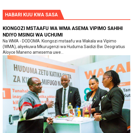
HABARI KUU KWA SASA
KIONGOZI MSTAAFU WA WMA ASEMA VIPIMO SAHIHI
NDIYO MSINGI WA UCHUMI
Na WMA - DODOMA. Kiongozi mstaafu wa Wakala wa Vipimo
(WMA), aliyekuwa Mkurugenzi wa Huduma Saidizi Bw. Deogratius
Aloyce Maneno amesema uwe...