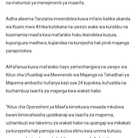
na matumizi ya menejimenti ya maarifa.
Aidha alisema Tanzania imeendelea kuwa mfano katika ukanda
wa Kusini mwa Afrika kutokana na uwezo wake wa kuratibu na
kusimamia maafa kwa mafanikio huku ikiendelea kuzuia,
kupunguza madhara, kujiandaa na kurejesha hali pindi majanga
yanapotokea.
Alifafanua kuwa mafanikio hayo yamechangiwa na uwepo wa
Kituo cha Ufuatiliaji wa Mwenendo wa Majanga na Tahadhari ya
Mapema ambacho hufanya kazi saa 24 kupokea, kufuatilia na
kuchambua taarifa za majanga kwa wakati halisi.
“Kituo cha Operesheni ya Maafa kimekuwa msaada mkubwa
kwani kimerahisisha upatikanaji wa taarifa za mapema,
uchambuzi wa takwimu za wakati halisi na upangaji wa mikakati
ya kurejesha hali pamoja na kutoa elimu kwa umma kuhusu