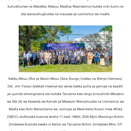
kuhudhuriwa na Makatibu Wakuu, Maafisa Waandamizi kutoka nchi kumi na
TBS Yaendelea kutoa elimu ya uthibitishaji ubora wa 
sita wanaoshughulika na masuala ya usimamizi wa maafa.
TACAIDS YASISITIZA KINGA DHIDI YA UKIMWI KULINDA
LONDO: KUONGEZA THAMANI YA MAZAO NDIO NJIA YA
WRRB YAJA NA UBUNIFU KWENYE ZAO LA PARACHICHI
KIONGOZI MSTAAFU WA WMA ASEMA VIPIMO SAHIHI N
Katibu Mkuu Ofisi ya Waziri Mkuu (Sera, Bunge, Uratibu na Wenye Ulemavu)
Dkt. Jim Yonazi (katikati mwenye tai) akiwa katika picha ya pamoja na baadhi
ya ujumbe alioongozana nao kutoka Tanzania kwa lengo la kushiriki Mkutano
wa Sita (6) wa Kawaida wa Kamati ya Mawaziri Wanaohusika na Usimamizi wa
Maafa kwa Nchi Wanachama wa Jumuiya ya Maendeleo Kusini mwa Afrika
(SADC) uliofanyika kuanzia tarehe 11 hadi 14Mei, 2026 Mjini Masvingo Nchini
Zimbabwe.Kushoto kwake ni Balozi wa Tanzania Nchini Zimbabwe Mhe. CP-