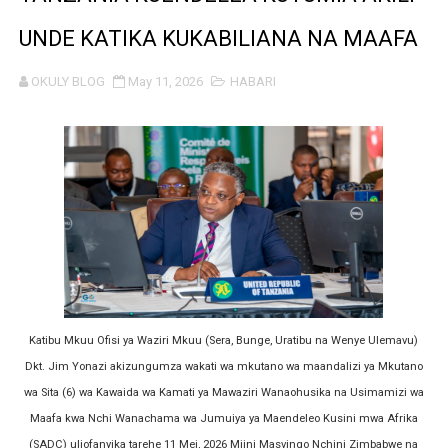
PROF. NAGU: TARURA ONGEZENI ELIMU KWA WANANC
UNDE KATIKA KUKABILIANA NA MAAFA
WAZIRI SANGU AZITAKA PSSSF,NSSF,WCF NA OSHA K
OKULY BLOG
May 11, 2026
HABARI
MTENDAJI MKUU WMA AHAMASISHA WANANCHI KUTUMI
TBS YAENDELEA KUTOA ELUMU YA VIWANGO MAONES
RAIS SAMIA AIPONGEZA TADB KUWA MDHAMINI MKUU 
REA YAPELEKA FURSA YA MKOPO NAFUU WA UJENZI WA
Msajili wa Hazina ateta na Rais wa Benki ya Biashara n
MHANDISI SWEDI: NANENANE NI FURSA YA KUIMARISHA
Katibu Mkuu Ofisi ya Waziri Mkuu (Sera, Bunge, Uratibu na Wenye Ulemavu)
Dkt. Jim Yonazi akizungumza wakati wa mkutano wa maandalizi ya Mkutano
TEKNOLOJIA YA NYUKLIA: MSAADA MKUBWA KATIKA MA
wa Sita (6) wa Kawaida wa Kamati ya Mawaziri Wanaohusika na Usimamizi wa
Maafa kwa Nchi Wanachama wa Jumuiya ya Maendeleo Kusini mwa Afrika
WMA YAPONGEZWA KWA KUANZISHA KLABU ZA VIPIMO
(SADC) uliofanyika tarehe 11 Mei, 2026 Mjini Masvingo Nchini Zimbabwe na