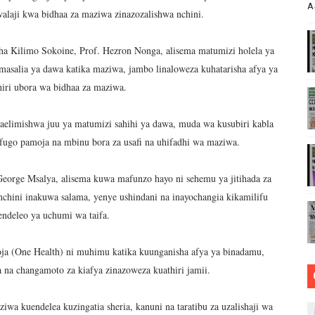
A
alaji kwa bidhaa za maziwa zinazozalishwa nchini.
 ELIMU KWA WANANCHI KUHUSU HAKI ZA BINADAMU
 Kilimo Sokoine, Prof. Hezron Nonga, alisema matumizi holela ya
 WA JUKWAA LA NANE LA MAENDELEO YA BONDE LA MTO 
salia ya dawa katika maziwa, jambo linaloweza kuhatarisha afya ya
 WA JUU KATIKA MAGAZETI YA AGOSTI 7,2026
hiri ubora wa bidhaa za maziwa.
WA KUJENGA UWEZO WA NDANI WA KUZALISHA CHANJO ZA
aelimishwa juu ya matumizi sahihi ya dawa, muda wa kusubiri kabla
ugo pamoja na mbinu bora za usafi na uhifadhi wa maziwa.
ENDELEO YA UJENZI WA PUMP STATION NAMBA 3-MRADI
George Msalya, alisema kuwa mafunzo hayo ni sehemu ya jitihada za
nchini inakuwa salama, yenye ushindani na inayochangia kikamilifu
endeleo ya uchumi wa taifa.
a (One Health) ni muhimu katika kuunganisha afya ya binadamu,
a na changamoto za kiafya zinazoweza kuathiri jamii.
wa kuendelea kuzingatia sheria, kanuni na taratibu za uzalishaji wa