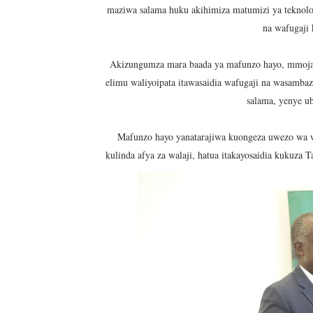
maziwa salama huku akihimiza matumizi ya teknolojia
na wafugaji 
Akizungumza mara baada ya mafunzo hayo, mmoja
elimu waliyoipata itawasaidia wafugaji na wasamb
salama, yenye ub
Mafunzo hayo yanatarajiwa kuongeza uwezo wa w
kulinda afya za walaji, hatua itakayosaidia kukuz