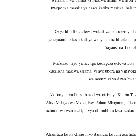
KIELELEZO KIPYA CHA VIW
uwepo wa masalia ya dawa katika maziwa, hali in
WATUMISHI WA WIZARA YA
Onyo hilo limetolewa wakati wa mafunzo ya 
MASHILI AMPONGEZA RAIS
yanayoambukizwa kati ya wanyama na binadamu p
Sayansi na Tekno
TANZANIA YAIPONGEZA AF
WAKULIMA WAPEWA MBINU
Mafunzo hayo yanalenga kuongeza uelewa kwa
kuzalisha maziwa salama, yenye ubora na yanayok
Serikali yasisitiza usimamiz
wa matumizi ya dawa kwa 
WANAFUNZI WA MTEMI MAZ
Akifungua mafunzo hayo kwa niaba ya Katibu Ta
Afisa Mifugo wa Mkoa, Bw. Adam Mhagama, alisema
WATOTO WAFUNDISHWE KU
uchumi wa wananchi, hivyo ni muhimu kwa wadau w
WAFANYABIASHARA WA MA
REA YATOA SOMO LA NISHA
Alisisitiza kuwa elimu hiyo itasaidia kupunguza 