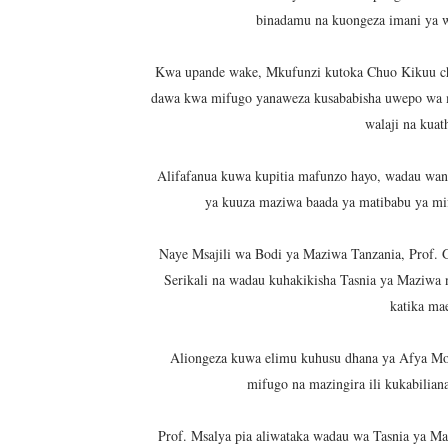
binadamu na kuongeza imani ya w
THBUB YAENDELEA KUTOA
Kwa upande wake, Mkufunzi kutoka Chuo Kikuu cha
TANZANIA YAWA MWENYEJI
dawa kwa mifugo yanaweza kusababisha uwepo wa ma
HABARI ZILIZOPEWA UZITO
walaji na kuat
PINDA APONGEZA TVLA K
Alifafanua kuwa kupitia mafunzo hayo, wadau wan
ya kuuza maziwa baada ya matibabu ya mif
TPDC YARIDHISHWA NA MA
Naye Msajili wa Bodi ya Maziwa Tanzania, Prof. 
Serikali na wadau kuhakikisha Tasnia ya Maziwa 
katika ma
Aliongeza kuwa elimu kuhusu dhana ya Afya Moj
mifugo na mazingira ili kukabilian
Prof. Msalya pia aliwataka wadau wa Tasnia ya Mazi