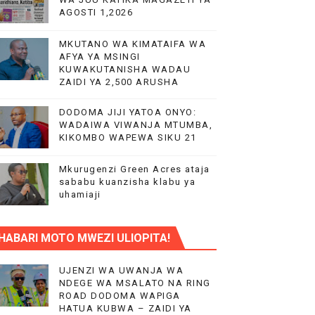
AGOSTI 1,2026
UWAZI NA UWEKEZAJI.
MKUTANO WA KIMATAIFA WA
KA UTOAJI WA HUDUMA NANENANE
AFYA YA MSINGI
KUWAKUTANISHA WADAU
MIL 10.5 CHUO CHA UUGUZI NZEGA
ZAIDI YA 2,500 ARUSHA
 MIUNDOMBINU AFRIKA
DODOMA JIJI YATOA ONYO:
WADAIWA VIWANJA MTUMBA,
KIKOMBO WAPEWA SIKU 21
Mkurugenzi Green Acres ataja
sababu kuanzisha klabu ya
uhamiaji
O NANE NANE
HABARI MOTO MWEZI ULIOPITA!
CHANGAMOTO ZAO KWA TRA
UJENZI WA UWANJA WA
NDEGE WA MSALATO NA RING
ROAD DODOMA WAPIGA
HATUA KUBWA – ZAIDI YA