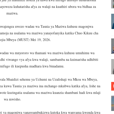
ANGO VYA FAIDA VYA DHAMANA ZA SERIKALI KUBORESHA 
ayoweza kuhatarisha afya za walaji na kuathiri ubora wa bidhaa za
maziwa.
 FEDHA WATAKIWA KUZINGATIA WELEDI NA MAADILI KATI
kuwajengea uwezo wadau wa Tasnia ya Maziwa kuhusu magonjwa
 SAMIA KWA MAPINDUZI YA HUDUMA ZA AFYA, ACHANGIA 
amoja na usalama wa maziwa yanayofanyika katika Chuo Kikuu cha
lojia Mbeya (MUST) Mei 19, 2026.
RICA50, YAIMARISHA USHIRIKIANO KATIKA MAENDELEO YA
 YA KUKABILIANA NA SUMUKUVU
 wadau wa mnyororo wa thamani wa maziwa kuhusu umuhimu wa
idhi viwango vya afya kwa walaji, sambamba na kuimarisha udhibiti
i imara wa maji chini ya ardhi
mifugo ili kuepusha madhara kwa binadamu.
ENGO WATOA ELIMU YA VIPIMO KWA NAIBU WAZIRI LOND
wala Msaidizi sehemu ya Uchumi na Uzalishaji wa Mkoa wa Mbeya,
 kuwa Tasnia ya maziwa ina mchango mkubwa katika afya, lishe na
PINGA RUSHWA WAKIWA WADOGO -RC DKT.BATILDA
ote kuzingatia usalama wa maziwa kuanzia shambani hadi kwa mlaji
DUKA YA SIMU KARIAKOO WAPATA FURSA YA KUELEZA 
wa mwisho.
TI SAFI YA KUPIKIA KWA VITENDO NANENANE
hatari ya magonjwa yanayoambukizwa kutoka kwa wanyama kwenda kwa