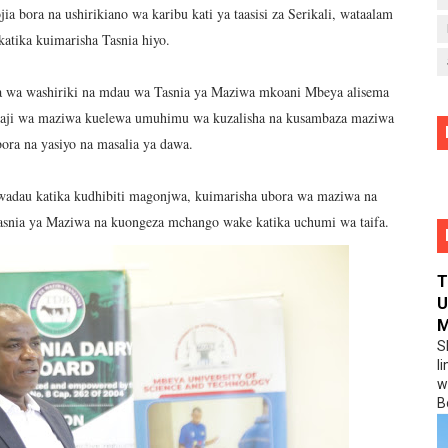
 bora na ushirikiano wa karibu kati ya taasisi za Serikali, wataalam
katika kuimarisha Tasnia hiyo.
 wa washiriki na mdau wa Tasnia ya Maziwa mkoani Mbeya alisema
azaji wa maziwa kuelewa umuhimu wa kuzalisha na kusambaza maziwa
ora na yasiyo na masalia ya dawa.
adau katika kudhibiti magonjwa, kuimarisha ubora wa maziwa na
a Tasnia ya Maziwa na kuongeza mchango wake katika uchumi wa taifa.
T
U
M
S
l
w
B