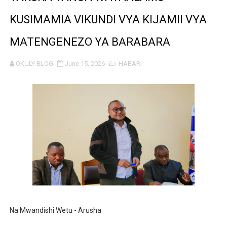
TEKNOLOJIA YA NYUKLIA: MSAADA MKUBWA KATIKA MA
KUSIMAMIA VIKUNDI VYA KIJAMII VYA
WMA YAPONGEZWA KWA KUANZISHA KLABU ZA VIPIMO
MATENGENEZO YA BARABARA
TBS Yaendelea kutoa elimu ya uthibitishaji ubora wa 
OKULY BLOG
June 15, 2026
HABARI
TACAIDS YASISITIZA KINGA DHIDI YA UKIMWI KULINDA
LONDO: KUONGEZA THAMANI YA MAZAO NDIO NJIA YA
WRRB YAJA NA UBUNIFU KWENYE ZAO LA PARACHICHI
HABARI ZILIZOPEWA UZITO WA JUU KATIKA MAGAZETI 
TPDC YARIDHISHWA NA MAENDELEO YA UJENZI WA P
NHIF: BIMA YA AFYA NI MSINGI WA MAISHA YA KILA M
‎Na Mwandishi Wetu - Arusha
LONDO AIPONGEZA FCC KWA KUJENGA USHINDANI WA 