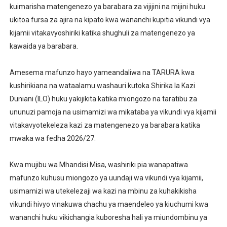
kuimarisha matengenezo ya barabara za vijijini na mijini huku
ukitoa fursa za ajira na kipato kwa wananchi kupitia vikundi vya
kijamii vitakavyoshiriki katika shughuli za matengenezo ya
kawaida ya barabara.
‎Amesema mafunzo hayo yameandaliwa na TARURA kwa
kushirikiana na wataalamu washauri kutoka Shirika la Kazi
Duniani (ILO) huku yakijikita katika miongozo na taratibu za
ununuzi pamoja na usimamizi wa mikataba ya vikundi vya kijamii
vitakavyotekeleza kazi za matengenezo ya barabara katika
mwaka wa fedha 2026/27.
‎Kwa mujibu wa Mhandisi Misa, washiriki pia wanapatiwa
mafunzo kuhusu miongozo ya uundaji wa vikundi vya kijamii,
usimamizi wa utekelezaji wa kazi na mbinu za kuhakikisha
vikundi hivyo vinakuwa chachu ya maendeleo ya kiuchumi kwa
wananchi huku vikichangia kuboresha hali ya miundombinu ya