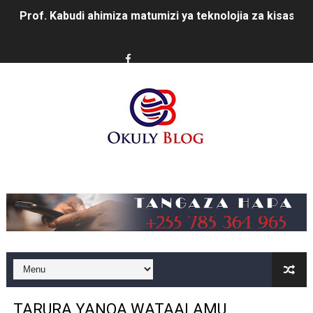
Prof. Kabudi ahimiza matumizi ya teknolojia za kisasa ka
MTWALE AITAKA TARURA IENDELEE KUTOA TABASAMU
PROF. NAGU: TARURA ONGEZENI ELIMU KWA WANANC
WAZIRI SANGU AZITAKA PSSSF,NSSF,WCF NA OSHA K
MTENDAJI MKUU WMA AHAMASISHA WANANCHI KUTUMI
TBS YAENDELEA KUTOA ELUMU YA VIWANGO MAONES
Music
RAIS SAMIA AIPONGEZA TADB KUWA MDHAMINI MKUU 
REA YAPELEKA FURSA YA MKOPO NAFUU WA UJENZI WA
Msajili wa Hazina ateta na Rais wa Benki ya Biashara n
MHANDISI SWEDI: NANENANE NI FURSA YA KUIMARISHA
TARURA YANOA WATAALAMU