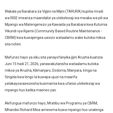
TBS YASISITIZA UBORA WA BIDHAA KUWA CHACHU YA 
‎Wakala ya Barabara za Vijijini na Mijini (TARURA) kupitia mradi
MRADI WA KITUO CHA KUONGEZA MSUKUMO WA MAFUTA
wa RISE imeanza maandalizi ya utekelezaji wa mwaka wa pili wa
Mpango wa Matengenezo ya Kawaida ya Barabara kwa Kutumia
WACHIMBAJI WADOGO NAMUNGO WAOMBA MAFUNZO EN
Vikundi vya Kijamii (Community Based Routine Maintenance -
CBRM) kwa kuwajengea uwezo wataalamu wake kutoka mikoa
WIZARA YA MAWASILIANO YATAJA MAFANIKIO MAKUB
sita nchini.
FCC YAIMARISHA ELIMU YA USHINDANI NA ULINZI WA 
‎Mafunzo hayo ya siku sita yanayofanyika jijini Arusha kuanzia
Juni 15 hadi 21, 2026, yanawakutanisha wataalamu kutoka
mikoa ya Arusha, Kilimanjaro, Dodoma, Manyara, Iringa na
Singida kwa lengo la kuwapa ujuzi na maarifa
yatakayowawezesha kusimamia kwa ufanisi utekelezaji wa
mpango huo katika maeneo yao.
‎Akifungua mafunzo hayo, Mratibu wa Programu ya CBRM,
Mhandisi Richard Misa amesema kuwa mpango huo unalenga