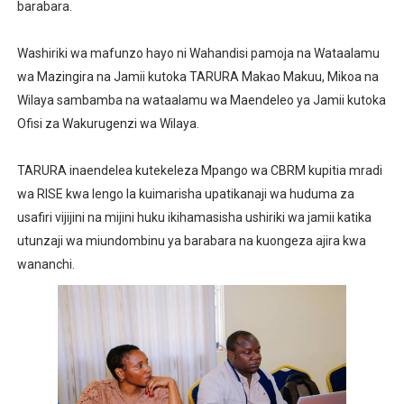
barabara.
‎Washiriki wa mafunzo hayo ni Wahandisi pamoja na Wataalamu
wa Mazingira na Jamii kutoka TARURA Makao Makuu, Mikoa na
Wilaya sambamba na wataalamu wa Maendeleo ya Jamii kutoka
Ofisi za Wakurugenzi wa Wilaya.
‎TARURA inaendelea kutekeleza Mpango wa CBRM kupitia mradi
wa RISE kwa lengo la kuimarisha upatikanaji wa huduma za
usafiri vijijini na mijini huku ikihamasisha ushiriki wa jamii katika
utunzaji wa miundombinu ya barabara na kuongeza ajira kwa
wananchi.