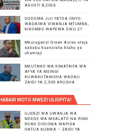
AGOSTI 8,2026
DODOMA JIJI YATOA ONYO:
AIFA
WADAIWA VIWANJA MTUMBA,
KIKOMBO WAPEWA SIKU 21
Mkurugenzi Green Acres ataja
IMIA 88
sababu kuanzisha klabu ya
uhamiaji
A KAZINI
MKUTANO WA KIMATAIFA WA
AFYA YA MSINGI
KUWAKUTANISHA WADAU
ZAIDI YA 2,500 ARUSHA
HABARI MOTO MWEZI ULIOPITA!
O YA NANENANE
UJENZI WA UWANJA WA
NDEGE WA MSALATO NA RING
ROAD DODOMA WAPIGA
HATUA KUBWA – ZAIDI YA