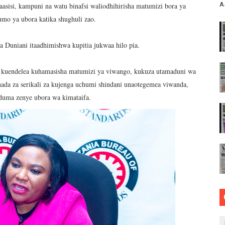
A
sisi, kampuni na watu binafsi waliodhihirisha matumizi bora ya
ANGO VYA FAIDA VYA DHAMANA ZA SERIKALI KUBORESHA 
mo ya ubora katika shughuli zao.
 FEDHA WATAKIWA KUZINGATIA WELEDI NA MAADILI KATI
a Duniani itaadhimishwa kupitia jukwaa hilo pia.
 SAMIA KWA MAPINDUZI YA HUDUMA ZA AFYA, ACHANGIA 
a kuendelea kuhamasisha matumizi ya viwango, kukuza utamaduni wa
RICA50, YAIMARISHA USHIRIKIANO KATIKA MAENDELEO YA
ada za serikali za kujenga uchumi shindani unaotegemea viwanda,
uduma zenye ubora wa kimataifa.
MKOPO NAFUU WA UJENZI WA VITUO VIDOGO VYA MAFUTA 