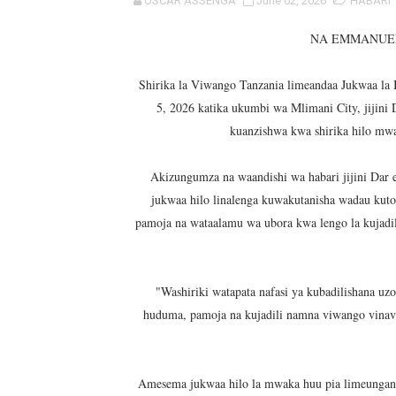
OSCAR ASSENGA
June 02, 2026
HABARI
NHIF: BIMA YA AFYA NI MS
NA EMMANUEL
LONDO AIPONGEZA FCC KW
Shirika la Viwango Tanzania limeandaa Jukwaa la 
TBS YASISITIZA UBORA WA
5, 2026 katika ukumbi wa Mlimani City, jijini
kuanzishwa kwa shirika hilo mw
MRADI WA KITUO CHA KUO
Akizungumza na waandishi wa habari jijini Da
WACHIMBAJI WADOGO NAM
jukwaa hilo linalenga kuwakutanisha wadau kutok
DARAJA LA BILIONI 1.2 KU
pamoja na wataalamu wa ubora kwa lengo la kujadi
WAZIRI NANAUKA AIPONGE
"Washiriki watapata nafasi ya kubadilishana uz
FURSA ZA BIASHARA ZA M
huduma, pamoja na kujadili namna viwango vinavy
EWURA KANDA YA KATI YA
Rais Dkt. Samia Afungua R
Amesema jukwaa hilo la mwaka huu pia limeunganis