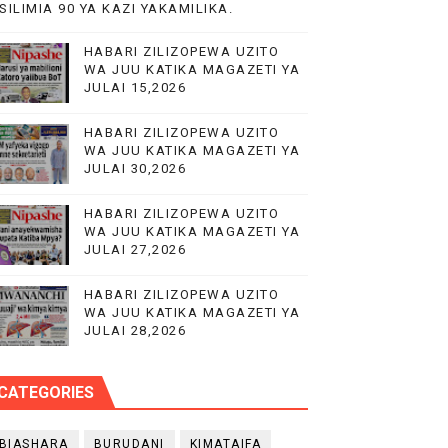
SILIMIA 90 YA KAZI YAKAMILIKA.
UWAZI NA UWEKEZAJI.
HABARI ZILIZOPEWA UZITO
KA UTOAJI WA HUDUMA NANENANE
WA JUU KATIKA MAGAZETI YA
JULAI 15,2026
MIL 10.5 CHUO CHA UUGUZI NZEGA
HABARI ZILIZOPEWA UZITO
WA JUU KATIKA MAGAZETI YA
 MIUNDOMBINU AFRIKA
JULAI 30,2026
VIJIJINI KWA WANAUSHIRIKA WOTE TANZANIA
HABARI ZILIZOPEWA UZITO
WA JUU KATIKA MAGAZETI YA
JULAI 27,2026
HABARI ZILIZOPEWA UZITO
WA JUU KATIKA MAGAZETI YA
JULAI 28,2026
CATEGORIES
BIASHARA
BURUDANI
KIMATAIFA