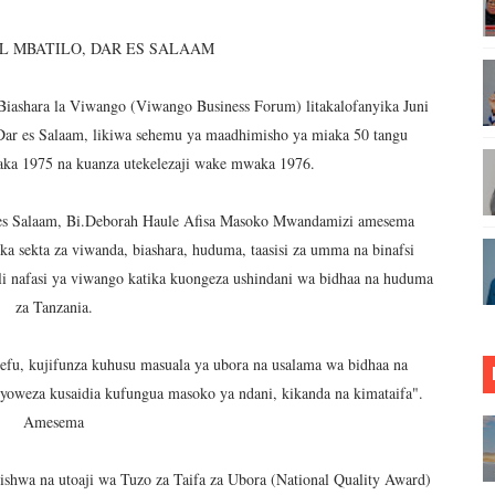
INGI WA MAISHA YA KILA MTANZANIA
 MBATILO, DAR ES SALAAM
A KUJENGA USHINDANI WA HAKI UNAOINUA UCHUMI WA T
Biashara la Viwango (Viwango Business Forum) litakalofanyika Juni
 BIDHAA KUWA CHACHU YA BIASHARA NA ULINZI WA MLAJI
 Dar es Salaam, likiwa sehemu ya maadhimisho ya miaka 50 tangu
aka 1975 na kuanza utekelezaji wake mwaka 1976.
NGEZA MSUKUMO WA MAFUTA (PS3) MULEBA WAFIKIA ASIL
r es Salaam, Bi.Deborah Haule Afisa Masoko Mwandamizi amesema
UNGO WAOMBA MAFUNZO ENDELEVU YA USALAMA NA AFY
a sekta za viwanda, biashara, huduma, taasisi za umma na binafsi
ONDOA KERO YA USAFIRI KILOSA
li nafasi ya viwango katika kuongeza ushindani wa bidhaa na huduma
za Tanzania.
ZA TARURA KWA MPANGO WA CBRM ‎
oefu, kujifunza kuhusu masuala ya ubora na usalama wa bidhaa na
ABILIONI KATIKA MIGODI ZAWAFUNGUKIA WATANZANIA
oweza kusaidia kufungua masoko ya ndani, kikanda na kimataifa".
Amesema
TOA WITO KUHUSU LESENI ZA MAFUNDI UMEME,MAONESH
asmi Miundombinu ya BRT Awamu ya Pili Dar es Salaam
hwa na utoaji wa Tuzo za Taifa za Ubora (National Quality Award)