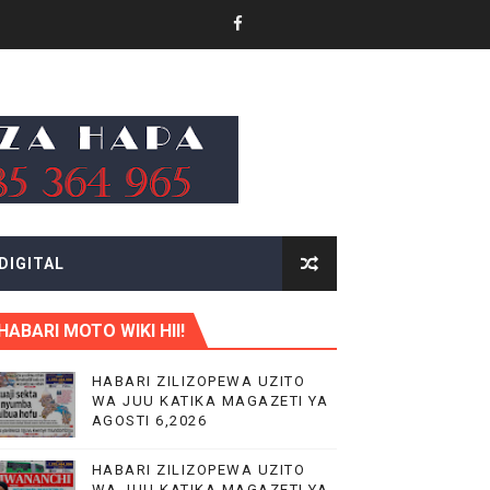
MAJI NA UCHUMI TANZANIA
DIGITAL
 TAIFA
HABARI MOTO WIKI HII!
HABARI ZILIZOPEWA UZITO
WA JUU KATIKA MAGAZETI YA
AGOSTI 6,2026
 WA EACOP
HABARI ZILIZOPEWA UZITO
WA JUU KATIKA MAGAZETI YA