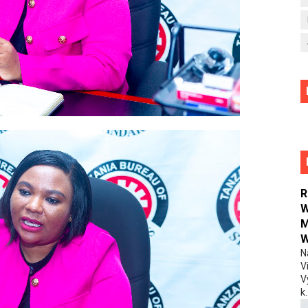
R
W
M
W
N
V
V
k.