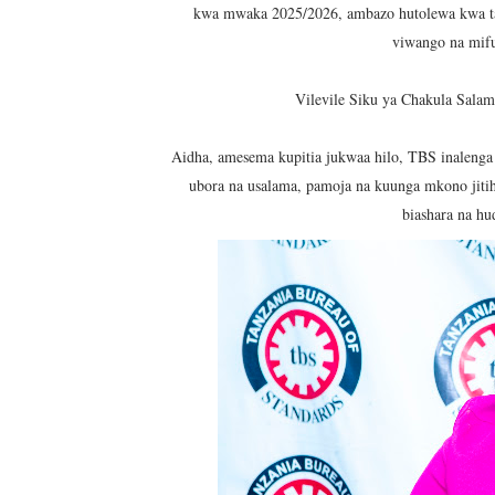
kwa mwaka 2025/2026, ambazo hutolewa kwa taa
KIELELEZO KIPYA CHA VIW
viwango na mifu
WATUMISHI WA WIZARA YA
Vilevile Siku ya Chakula Salam
MASHILI AMPONGEZA RAIS
Aidha, amesema kupitia jukwaa hilo, TBS inaleng
TANZANIA YAIPONGEZA AF
ubora na usalama, pamoja na kuunga mkono jitih
biashara na h
REA YAPELEKA FURSA YA 