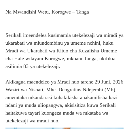
HABARI ZILIZOPEWA UZITO WA JUU KATIKA MAGAZETI 
Na Mwandishi Wetu, Korogwe – Tanga
WIZARA YA MAWASILIANO YATAJA MAFANIKIO MAKUB
FCC YAIMARISHA ELIMU YA USHINDANI NA ULINZI WA 
Serikali imeendelea kusimamia utekelezaji wa miradi ya
ukarabati wa miundombinu ya umeme nchini, huku
Prof. Kabudi ahimiza matumizi ya teknolojia za kisasa ka
Mradi wa Ukarabati wa Kituo cha Kuzalisha Umeme
cha Hale wilayani Korogwe, mkoani Tanga, ukifikia
Medical Tourism yafungua ukurasa mpya Tanzania
asilimia 83 ya utekelezaji.
Akikagua maendeleo ya Mradi huo tarehe 29 Juni, 2026
Waziri wa Nishati, Mhe. Deogratius Ndejembi (Mb),
amemtaka mkandarasi kuhakikisha anakamilisha kazi
ndani ya muda uliopangwa, akisisitiza kuwa Serikali
haitakuwa tayari kuongeza muda wa mkataba wa
utekelezaji wa mradi huo.