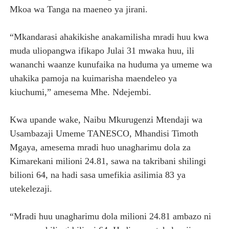
Mkoa wa Tanga na maeneo ya jirani.
“Mkandarasi ahakikishe anakamilisha mradi huu kwa
muda uliopangwa ifikapo Julai 31 mwaka huu, ili
wananchi waanze kunufaika na huduma ya umeme wa
uhakika pamoja na kuimarisha maendeleo ya
kiuchumi,” amesema Mhe. Ndejembi.
Kwa upande wake, Naibu Mkurugenzi Mtendaji wa
Usambazaji Umeme TANESCO, Mhandisi Timoth
Mgaya, amesema mradi huo unagharimu dola za
Kimarekani milioni 24.81, sawa na takribani shilingi
bilioni 64, na hadi sasa umefikia asilimia 83 ya
utekelezaji.
“Mradi huu unagharimu dola milioni 24.81 ambazo ni