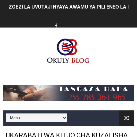
ZOEZI LA UVUTAJI NYAYA AWAMU YA PILI ENEO LA 
WATUMISHI WA WIZARA YA FEDHA WAPATIWA ELIMU Y
UREKEBISHAJI WA MAGEREZA WABADILI MAISHA YA M
MHE. NDEJEMBI AWASHA UMEME MWANUBI, ASEMA UME
DKT. LEKASHINGO AITAKA TUME KUWEKA MAZINGIRA W
SERIKALI KUIMARISHA MIFUMO YA BAJETI KUZINGATIA
Music
SERIKALI YAMTAKA MKANDARASI KUONGEZA KASI UJE
Global Education Link kusafirisha wanafunzi 85 kwenda 
NM-AIST KINARA WA MAONESHO YA NANENANE KANDA 
BARAZA LA USHINDANI LAJA NA MFUMO WA KIDIJITAL
UKARABATI WA KITUO CHA KUZALISHA