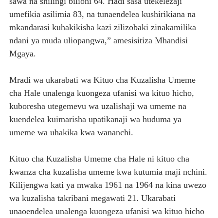
sawa na shilingi bilioni 64. Hadi sasa utekelezaji
umefikia asilimia 83, na tunaendelea kushirikiana na
mkandarasi kuhakikisha kazi zilizobaki zinakamilika
ndani ya muda uliopangwa,” amesisitiza Mhandisi
Mgaya.
Mradi wa ukarabati wa Kituo cha Kuzalisha Umeme
cha Hale unalenga kuongeza ufanisi wa kituo hicho,
kuboresha utegemevu wa uzalishaji wa umeme na
kuendelea kuimarisha upatikanaji wa huduma ya
umeme wa uhakika kwa wananchi.
Kituo cha Kuzalisha Umeme cha Hale ni kituo cha
kwanza cha kuzalisha umeme kwa kutumia maji nchini.
Kilijengwa kati ya mwaka 1961 na 1964 na kina uwezo
wa kuzalisha takribani megawati 21. Ukarabati
unaoendelea unalenga kuongeza ufanisi wa kituo hicho