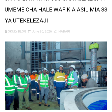
TBS YATOA ELIMU YA UZINGATIAJI WA VIWANGO KWE
UMEME CHA HALE WAFIKIA ASILIMIA 83
ORIJIN Yawaunganisha Marafiki Kwenye Gumzo la Ladh
YA UTEKELEZAJI
SERIKALI KUIMARISHA MIUNDOMBINU KUCHOCHEA UZA
OKULY BLOG
June 30, 2026
HABARI
WATUHUMIWA ZAIDI YA 14 WAKAMATWA KWA UTOROSH
KIONGOZI MSTAAFU WA WMA ASEMA VIPIMO SAHIHI N
WMA YAMUAHIDI MKUU WA WILAYA YA IRAMBA KUIMAR
AJIRA ZAIDI YA 420 ZAZALISHWA KUPITIA UJENZI WA
TANTRADE YAWATAKA WAZALISHAJI KUTUMIA FURSA 
MUSOMA YATOA TENDA ZA SH. MILIONI 99 KWA MAKU
KILA KILO INAYOPOTEA NI SHILINGI INAYOPOTEA - 