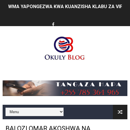
WMA YAPONGEZWA KWA KUANZISHA KLABU ZA VIPIMO
TBS Yaendelea kutoa elimu ya uthibitishaji ubora wa 
TACAIDS YASISITIZA KINGA DHIDI YA UKIMWI KULINDA
LONDO: KUONGEZA THAMANI YA MAZAO NDIO NJIA YA
WRRB YAJA NA UBUNIFU KWENYE ZAO LA PARACHICHI
HABARI ZILIZOPEWA UZITO WA JUU KATIKA MAGAZETI 
Music
TPDC YARIDHISHWA NA MAENDELEO YA UJENZI WA P
NHIF: BIMA YA AFYA NI MSINGI WA MAISHA YA KILA M
LONDO AIPONGEZA FCC KWA KUJENGA USHINDANI WA 
TBS YASISITIZA UBORA WA BIDHAA KUWA CHACHU YA 
BALOZI OMAR AKOSHWA NA