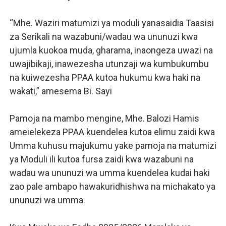
“Mhe. Waziri matumizi ya moduli yanasaidia Taasisi
za Serikali na wazabuni/wadau wa ununuzi kwa
ujumla kuokoa muda, gharama, inaongeza uwazi na
uwajibikaji, inawezesha utunzaji wa kumbukumbu
na kuiwezesha PPAA kutoa hukumu kwa haki na
wakati,” amesema Bi. Sayi
Pamoja na mambo mengine, Mhe. Balozi Hamis
ameielekeza PPAA kuendelea kutoa elimu zaidi kwa
Umma kuhusu majukumu yake pamoja na matumizi
ya Moduli ili kutoa fursa zaidi kwa wazabuni na
wadau wa ununuzi wa umma kuendelea kudai haki
zao pale ambapo hawakuridhishwa na michakato ya
ununuzi wa umma.