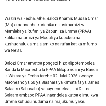
TANZANIA YAIPONGEZA AFRICA50, YAIMARISHA USHIR
WAKULIMA WAPEWA MBINU YA KUKABILIANA NA SUM
Waziri wa Fedha, Mhe. Balozi Khamis Mussa Omar
(Mb) ameonesha kuridhika na usimamizi wa
Serikali yasisitiza usimamizi imara wa maji chini ya ardh
Mamlaka ya Rufani ya Zabuni za Umma (PPAA)
katika matumizi ya Moduli ya kupokea na
WANAFUNZI WA MTEMI MAZENGO WATOA ELIMU YA VIP
kushughulukia malalamiko na rufaa katika mfumo
TEKNOLOJIA YA NYUKLIA: MSAADA MKUBWA KATIKA MA
wa NeST.
Balozi Omar ametoa pongezi hizo alipotembelea
Banda la Maonesho la PPAA lililopo ndani ya Banda
la Wizara ya Fedha tarehe 02 Julai 2026 kwenye
Maonesho ya 50 ya Biashara ya Kimataifa ya Dar es
Salaam (Sabasaba) yanayoendelea jijini Dar es
Salaam ambapo PPAA inaendelea kutoa elimu kwa
Umma kuhusu huduma na majukumu yake.