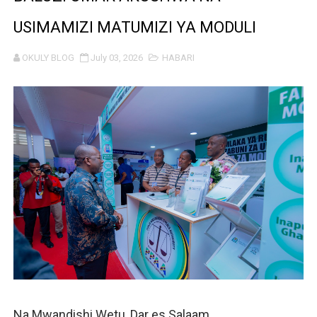
MRADI WA KITUO CHA KUONGEZA MSUKUMO WA MAFUTA
USIMAMIZI MATUMIZI YA MODULI
WACHIMBAJI WADOGO NAMUNGO WAOMBA MAFUNZO EN
OKULY BLOG
July 03, 2026
HABARI
DARAJA LA BILIONI 1.2 KUONDOA KERO YA USAFIRI KIL
WAZIRI NANAUKA AIPONGEZA TARURA KWA MPANGO W
FURSA ZA BIASHARA ZA MABILIONI KATIKA MIGODI 
EWURA KANDA YA KATI YATOA WITO KUHUSU LESENI
Rais Dkt. Samia Afungua Rasmi Miundombinu ya BRT Aw
KIELELEZO KIPYA CHA VIWANGO VYA FAIDA VYA DHAM
WATUMISHI WA WIZARA YA FEDHA WATAKIWA KUZINGA
MASHILI AMPONGEZA RAIS SAMIA KWA MAPINDUZI YA 
Na Mwandishi Wetu, Dar es Salaam