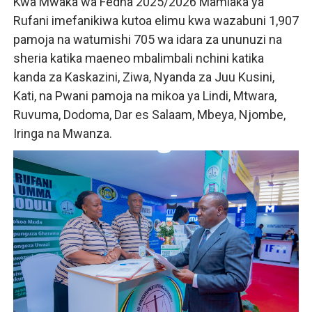
Kwa Mwaka wa Fedha 2025/2026 Mamlaka ya
Rufani imefanikiwa kutoa elimu kwa wazabuni 1,907
pamoja na watumishi 705 wa idara za ununuzi na
sheria katika maeneo mbalimbali nchini katika
kanda za Kaskazini, Ziwa, Nyanda za Juu Kusini,
Kati, na Pwani pamoja na mikoa ya Lindi, Mtwara,
Ruvuma, Dodoma, Dar es Salaam, Mbeya, Njombe,
Iringa na Mwanza.