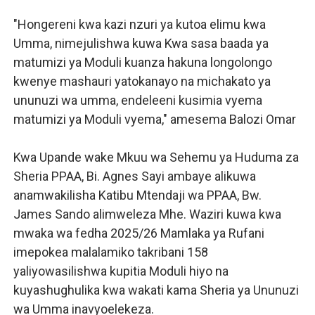
"Hongereni kwa kazi nzuri ya kutoa elimu kwa
Umma, nimejulishwa kuwa Kwa sasa baada ya
matumizi ya Moduli kuanza hakuna longolongo
kwenye mashauri yatokanayo na michakato ya
ununuzi wa umma, endeleeni kusimia vyema
matumizi ya Moduli vyema," amesema Balozi Omar
Kwa Upande wake Mkuu wa Sehemu ya Huduma za
Sheria PPAA, Bi. Agnes Sayi ambaye alikuwa
anamwakilisha Katibu Mtendaji wa PPAA, Bw.
James Sando alimweleza Mhe. Waziri kuwa kwa
mwaka wa fedha 2025/26 Mamlaka ya Rufani
imepokea malalamiko takribani 158
yaliyowasilishwa kupitia Moduli hiyo na
kuyashughulika kwa wakati kama Sheria ya Ununuzi
wa Umma inavyoelekeza.