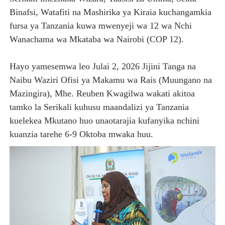
Binafsi, Watafiti na Mashirika ya Kiraia kuchangamkia
WACHIMBAJI WADOGO NAMUNGO WAOMBA MAFUNZO EN
fursa ya Tanzania kuwa mwenyeji wa 12 wa Nchi
DARAJA LA BILIONI 1.2 KUONDOA KERO YA USAFIRI KIL
Wanachama wa Mkataba wa Nairobi (COP 12).
WAZIRI NANAUKA AIPONGEZA TARURA KWA MPANGO W
Hayo yamesemwa leo Julai 2, 2026 Jijini Tanga na
Naibu Waziri Ofisi ya Makamu wa Rais (Muungano na
FURSA ZA BIASHARA ZA MABILIONI KATIKA MIGODI 
Mazingira), Mhe. Reuben Kwagilwa wakati akitoa
MTWALE AITAKA TARURA IENDELEE KUTOA TABASAMU
tamko la Serikali kuhusu maandalizi ya Tanzania
kuelekea Mkutano huo unaotarajia kufanyika nchini
kuanzia tarehe 6-9 Oktoba mwaka huu.