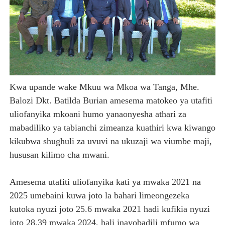
Kwa upande wake Mkuu wa Mkoa wa Tanga, Mhe.
Balozi Dkt. Batilda Burian amesema matokeo ya utafiti
uliofanyika mkoani humo yanaonyesha athari za
mabadiliko ya tabianchi zimeanza kuathiri kwa kiwango
kikubwa shughuli za uvuvi na ukuzaji wa viumbe maji,
hususan kilimo cha mwani.
Amesema utafiti uliofanyika kati ya mwaka 2021 na
2025 umebaini kuwa joto la bahari limeongezeka
kutoka nyuzi joto 25.6 mwaka 2021 hadi kufikia nyuzi
joto 28.39 mwaka 2024, hali inayobadili mfumo wa