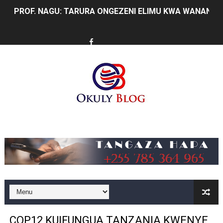
PROF. NAGU: TARURA ONGEZENI ELIMU KWA WANANC
WAZIRI SANGU AZITAKA PSSSF,NSSF,WCF NA OSHA K
MTENDAJI MKUU WMA AHAMASISHA WANANCHI KUTUMI
TBS YAENDELEA KUTOA ELUMU YA VIWANGO MAONES
RAIS SAMIA AIPONGEZA TADB KUWA MDHAMINI MKUU 
REA YAPELEKA FURSA YA MKOPO NAFUU WA UJENZI WA
Music
Msajili wa Hazina ateta na Rais wa Benki ya Biashara n
MHANDISI SWEDI: NANENANE NI FURSA YA KUIMARISHA
TEKNOLOJIA YA NYUKLIA: MSAADA MKUBWA KATIKA MA
WMA YAPONGEZWA KWA KUANZISHA KLABU ZA VIPIMO
COP12 KUIFUNGUA TANZANIA KWENYE