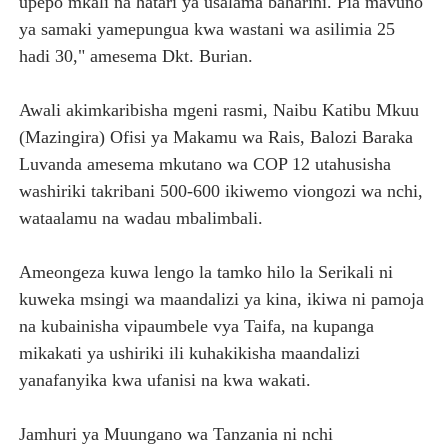
upepo mkali na hatari ya usalama baharini. Pia mavuno
ya samaki yamepungua kwa wastani wa asilimia 25
hadi 30," amesema Dkt. Burian.
Awali akimkaribisha mgeni rasmi, Naibu Katibu Mkuu
(Mazingira) Ofisi ya Makamu wa Rais, Balozi Baraka
Luvanda amesema mkutano wa COP 12 utahusisha
washiriki takribani 500-600 ikiwemo viongozi wa nchi,
wataalamu na wadau mbalimbali.
Ameongeza kuwa lengo la tamko hilo la Serikali ni
kuweka msingi wa maandalizi ya kina, ikiwa ni pamoja
na kubainisha vipaumbele vya Taifa, na kupanga
mikakati ya ushiriki ili kuhakikisha maandalizi
yanafanyika kwa ufanisi na kwa wakati.
Jamhuri ya Muungano wa Tanzania ni nchi