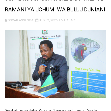
TBS Yaendelea kutoa elimu ya uthibitishaji ubora wa 
RAMANI YA UCHUMI WA BULUU DUNIANI
TACAIDS YASISITIZA KINGA DHIDI YA UKIMWI KULINDA
OSCAR ASSENGA
July 02, 2026
HABARI
LONDO: KUONGEZA THAMANI YA MAZAO NDIO NJIA YA
WRRB YAJA NA UBUNIFU KWENYE ZAO LA PARACHICHI
HABARI ZILIZOPEWA UZITO WA JUU KATIKA MAGAZETI 
TPDC YARIDHISHWA NA MAENDELEO YA UJENZI WA P
NHIF: BIMA YA AFYA NI MSINGI WA MAISHA YA KILA M
LONDO AIPONGEZA FCC KWA KUJENGA USHINDANI WA 
TBS YASISITIZA UBORA WA BIDHAA KUWA CHACHU YA 
MRADI WA KITUO CHA KUONGEZA MSUKUMO WA MAFUTA
Serikali imezitaka Wizara, Taasisi za Umma, Sekta