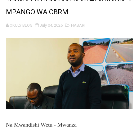
TEKNOLOJIA YA NYUKLIA: MSAADA MKUBWA KATIKA MA
MPANGO WA CBRM
WMA YAPONGEZWA KWA KUANZISHA KLABU ZA VIPIMO
OKULY BLOG
July 04, 2026
HABARI
TBS Yaendelea kutoa elimu ya uthibitishaji ubora wa 
TACAIDS YASISITIZA KINGA DHIDI YA UKIMWI KULINDA
LONDO: KUONGEZA THAMANI YA MAZAO NDIO NJIA YA
WRRB YAJA NA UBUNIFU KWENYE ZAO LA PARACHICHI
HABARI ZILIZOPEWA UZITO WA JUU KATIKA MAGAZETI 
TPDC YARIDHISHWA NA MAENDELEO YA UJENZI WA P
NHIF: BIMA YA AFYA NI MSINGI WA MAISHA YA KILA M
‎Na Mwandishi Wetu - Mwanza
LONDO AIPONGEZA FCC KWA KUJENGA USHINDANI WA 