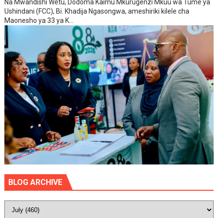
Na Mwandishi Wetu, Dodoma Kaimu Mkurugenzi Mkuu wa Tume ya
Ushindani (FCC), Bi. Khadija Ngasongwa, ameshiriki kilele cha
Maonesho ya 33 ya K...
BLOG ARCHIVE