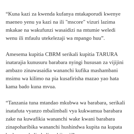
‎“Kuna kazi za kwenda kufanya mtakaporudi kwenye
maeneo yenu ya kazi na ili "mscore" vizuri lazima
mkakae na wakufunzi wasaidizi na mtumie weledi
wenu ili mfaulu utekelezaji wa mpango huu”.
‎Amesema kupitia CBRM serikali kupitia TARURA
inatarajia kunusuru barabara nyingi hususan za vijijini
ambazo zinawasaidia wananchi kufika mashambani
msimu wa kilimo na pia kusafirisha mazao yao hata
kama bado kuna mvua.
‎“Tanzania tuna mtandao mkubwa wa barabara, serikali
inatafuta vyanzo mbalimbali vya kukwamua barabara
zake na kuwafikia wananchi wake kwani barabara
zinapoharibika wananchi hushindwa kupita na kupata