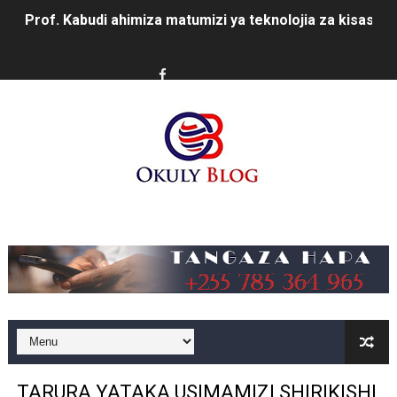
Prof. Kabudi ahimiza matumizi ya teknolojia za kisasa ka
MTWALE AITAKA TARURA IENDELEE KUTOA TABASAMU
PROF. NAGU: TARURA ONGEZENI ELIMU KWA WANANC
WAZIRI SANGU AZITAKA PSSSF,NSSF,WCF NA OSHA K
MTENDAJI MKUU WMA AHAMASISHA WANANCHI KUTUMI
TBS YAENDELEA KUTOA ELUMU YA VIWANGO MAONES
Music
RAIS SAMIA AIPONGEZA TADB KUWA MDHAMINI MKUU 
REA YAPELEKA FURSA YA MKOPO NAFUU WA UJENZI WA
Msajili wa Hazina ateta na Rais wa Benki ya Biashara n
MHANDISI SWEDI: NANENANE NI FURSA YA KUIMARISHA
TARURA YATAKA USIMAMIZI SHIRIKISHI