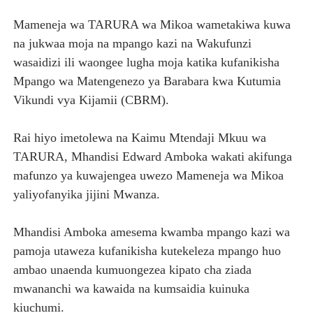
TBS YASISITIZA UBORA WA BIDHAA KUWA CHACHU YA 
‎Mameneja wa TARURA wa Mikoa wametakiwa kuwa
na jukwaa moja na mpango kazi na Wakufunzi
MRADI WA KITUO CHA KUONGEZA MSUKUMO WA MAFUTA
wasaidizi ili waongee lugha moja katika kufanikisha
Mpango wa Matengenezo ya Barabara kwa Kutumia
WACHIMBAJI WADOGO NAMUNGO WAOMBA MAFUNZO EN
Vikundi vya Kijamii (CBRM).
DARAJA LA BILIONI 1.2 KUONDOA KERO YA USAFIRI KIL
‎Rai hiyo imetolewa na Kaimu Mtendaji Mkuu wa
FCC YAIMARISHA ELIMU YA USHINDANI NA ULINZI WA 
TARURA, Mhandisi Edward Amboka wakati akifunga
mafunzo ya kuwajengea uwezo Mameneja wa Mikoa
yaliyofanyika jijini Mwanza.
‎Mhandisi Amboka amesema kwamba mpango kazi wa
pamoja utaweza kufanikisha kutekeleza mpango huo
ambao unaenda kumuongezea kipato cha ziada
mwananchi wa kawaida na kumsaidia kuinuka
kiuchumi.