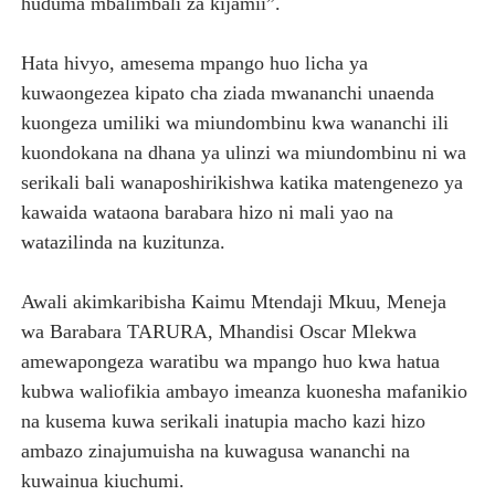
huduma mbalimbali za kijamii”.
‎Hata hivyo, amesema mpango huo licha ya
kuwaongezea kipato cha ziada mwananchi unaenda
kuongeza umiliki wa miundombinu kwa wananchi ili
kuondokana na dhana ya ulinzi wa miundombinu ni wa
serikali bali wanaposhirikishwa katika matengenezo ya
kawaida wataona barabara hizo ni mali yao na
watazilinda na kuzitunza.
‎Awali akimkaribisha Kaimu Mtendaji Mkuu, Meneja
wa Barabara TARURA, Mhandisi Oscar Mlekwa
amewapongeza waratibu wa mpango huo kwa hatua
kubwa waliofikia ambayo imeanza kuonesha mafanikio
na kusema kuwa serikali inatupia macho kazi hizo
ambazo zinajumuisha na kuwagusa wananchi na
kuwainua kiuchumi.