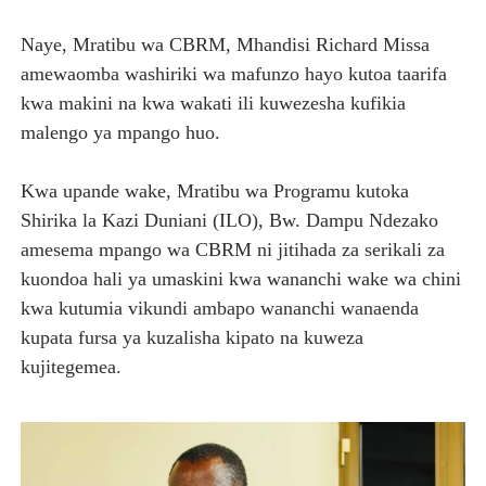
‎Naye, Mratibu wa CBRM, Mhandisi Richard Missa
amewaomba washiriki wa mafunzo hayo kutoa taarifa
kwa makini na kwa wakati ili kuwezesha kufikia
malengo ya mpango huo.
‎Kwa upande wake, Mratibu wa Programu kutoka
Shirika la Kazi Duniani (ILO), Bw. Dampu Ndezako
amesema mpango wa CBRM ni jitihada za serikali za
kuondoa hali ya umaskini kwa wananchi wake wa chini
kwa kutumia vikundi ambapo wananchi wanaenda
kupata fursa ya kuzalisha kipato na kuweza
kujitegemea.