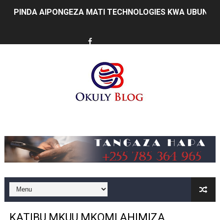
PINDA AIPONGEZA MATI TECHNOLOGIES KWA UBUNIFU
DKT. SIMBEYE ASISITIZA UMOJA WA VYUO VYA UALIMU
FCC YAENDELEA KUJENGA MAZINGIRA BORA YA BIASHA
MATI TECHNOLOGIES YAONYESHA UWEZO WA WATANZA
WANAWAKE TFC NYENZO YA KUJENGA UCHUMI WA FAMIL
ULEGA: TEKNOLOJIA BUNIFU ZIWAFIKIE WAKULIMA NA W
Music
SERIKALI INATAMBUA MCHANGO WA WAZEE: WAZIRI S
RAIS SAMIA, MUSEVEN WASHUHUDIA MAKUBALIANO YA 
WAJASIRIAMALI KUTOKA PEMBA WATEMBELEA BANDA 
BRELA YATOA ELIMU YA URASIMISHAJI BIASHARA NA 
KATIBU MKUU MKOMI AHIMIZA