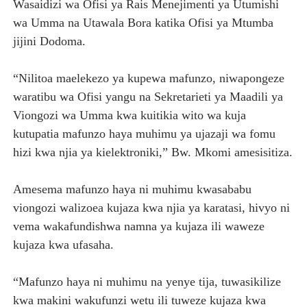
Wasaidizi wa Ofisi ya Rais Menejimenti ya Utumishi
wa Umma na Utawala Bora katika Ofisi ya Mtumba
jijini Dodoma.
“Nilitoa maelekezo ya kupewa mafunzo, niwapongeze
waratibu wa Ofisi yangu na Sekretarieti ya Maadili ya
Viongozi wa Umma kwa kuitikia wito wa kuja
kutupatia mafunzo haya muhimu ya ujazaji wa fomu
hizi kwa njia ya kielektroniki,” Bw. Mkomi amesisitiza.
Amesema mafunzo haya ni muhimu kwasababu
viongozi walizoea kujaza kwa njia ya karatasi, hivyo ni
vema wakafundishwa namna ya kujaza ili waweze
kujaza kwa ufasaha.
“Mafunzo haya ni muhimu na yenye tija, tuwasikilize
kwa makini wakufunzi wetu ili tuweze kujaza kwa