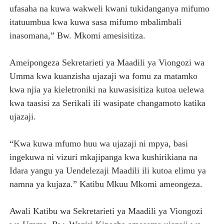
ufasaha na kuwa wakweli kwani tukidanganya mifumo
itatuumbua kwa kuwa sasa mifumo mbalimbali
inasomana,” Bw. Mkomi amesisitiza.
Ameipongeza Sekretarieti ya Maadili ya Viongozi wa
Umma kwa kuanzisha ujazaji wa fomu za matamko
kwa njia ya kieletroniki na kuwasisitiza kutoa uelewa
kwa taasisi za Serikali ili wasipate changamoto katika
ujazaji.
“Kwa kuwa mfumo huu wa ujazaji ni mpya, basi
ingekuwa ni vizuri mkajipanga kwa kushirikiana na
Idara yangu ya Uendelezaji Maadili ili kutoa elimu ya
namna ya kujaza.” Katibu Mkuu Mkomi ameongeza.
Awali Katibu wa Sekretarieti ya Maadili ya Viongozi