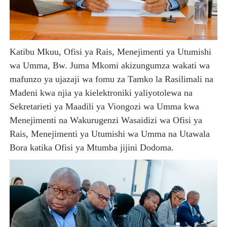
DKT. MSONDE: TBA NI KITOVU CHA FURSA ZA UWEKEZAJ
Waziri Kabudi: Kilosa Iendelee Kulinda Amani, Kuimarish
Katibu Mkuu, Ofisi ya Rais, Menejimenti ya Utumishi
HABARI ZILIZOPEWA UZITO WA JUU KATIKA MAGAZETI 
wa Umma, Bw. Juma Mkomi akizungumza wakati wa
mafunzo ya ujazaji wa fomu za Tamko la Rasilimali na
PINDA APONGEZA TVLA KWA KUJENGA UWEZO WA NDA
Madeni kwa njia ya kielektroniki yaliyotolewa na
MFUMO WA M+2 WAIMARISHA UHAKIKA WA MAFUTA NC
Sekretarieti ya Maadili ya Viongozi wa Umma kwa
Menejimenti na Wakurugenzi Wasaidizi wa Ofisi ya
Rais, Menejimenti ya Utumishi wa Umma na Utawala
Bora katika Ofisi ya Mtumba jijini Dodoma.