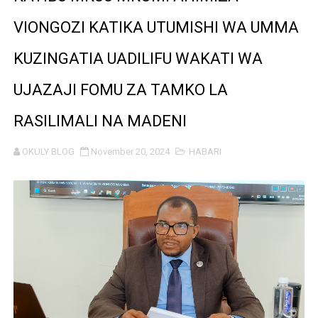
TARURA YATAJWA KUWA MIONGONI MWA TAASISI BOR
VIONGOZI KATIKA UTUMISHI WA UMMA
Mkurugenzi Green Acres ataja sababu kuanzisha klabu 
KUZINGATIA UADILIFU WAKATI WA
MWANRI APOKELEWA MAKAO MAKUU YA CCM DODOM
UJAZAJI FOMU ZA TAMKO LA
UKAGUZI WA MIGODI WAIMARISHA USALAMA, UHIFADH
RASILIMALI NA MADENI
MHE. CHANDE AIPONGEZA WRRB KWA KUWAWEZESHA 
OKULY BLOG
November 20, 2024
HABARI
NAIBU WAZIRI CHANDE ARIDHISHWA NA HUDUMA ZA 
TBS YAHIMIZA WAJASIRIAMALI KUTHIBITISHA UBORA
WMA YAWAFUNDISHA WATOTO VIPIMO: NAIBU WAZIRI 
TBS YAWAHIMIZA WAJASIRIAMALI KUOMBA ALAMA Y
NAIBU KATIBU MKUU UJENZI ARIDHISHWA NA MABORE