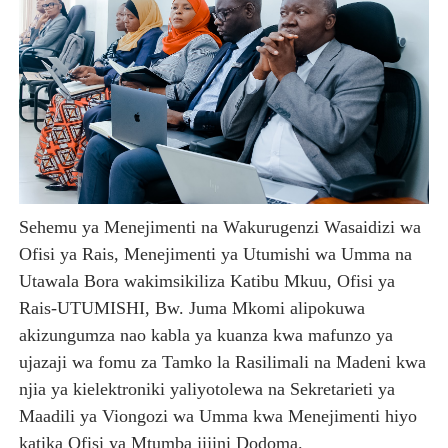
Sehemu ya Menejimenti na Wakurugenzi Wasaidizi wa
Ofisi ya Rais, Menejimenti ya Utumishi wa Umma na
Utawala Bora wakimsikiliza Katibu Mkuu, Ofisi ya
Rais-UTUMISHI, Bw. Juma Mkomi alipokuwa
akizungumza nao kabla ya kuanza kwa mafunzo ya
ujazaji wa fomu za Tamko la Rasilimali na Madeni kwa
njia ya kielektroniki yaliyotolewa na Sekretarieti ya
Maadili ya Viongozi wa Umma kwa Menejimenti hiyo
katika Ofisi ya Mtumba jijini Dodoma.