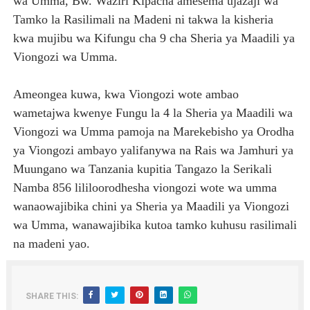
wa Umma, Bw. Waziri Kipacha amesema ujazaji wa
Tamko la Rasilimali na Madeni ni takwa la kisheria
kwa mujibu wa Kifungu cha 9 cha Sheria ya Maadili ya
Viongozi wa Umma.
Ameongea kuwa, kwa Viongozi wote ambao
wametajwa kwenye Fungu la 4 la Sheria ya Maadili wa
Viongozi wa Umma pamoja na Marekebisho ya Orodha
ya Viongozi ambayo yalifanywa na Rais wa Jamhuri ya
Muungano wa Tanzania kupitia Tangazo la Serikali
Namba 856 lililoorodhesha viongozi wote wa umma
wanaowajibika chini ya Sheria ya Maadili ya Viongozi
wa Umma, wanawajibika kutoa tamko kuhusu rasilimali
na madeni yao.
SHARE THIS: