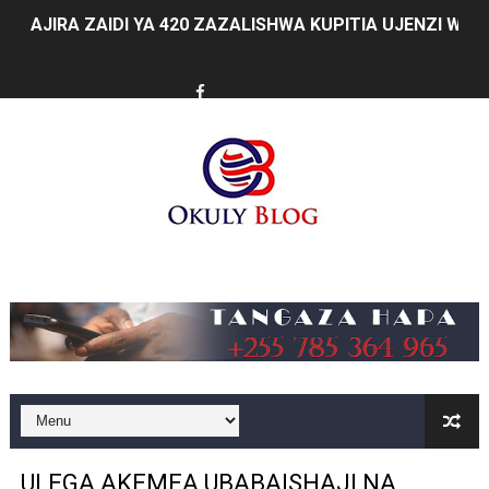
AJIRA ZAIDI YA 420 ZAZALISHWA KUPITIA UJENZI WA
TANTRADE YAWATAKA WAZALISHAJI KUTUMIA FURSA 
MUSOMA YATOA TENDA ZA SH. MILIONI 99 KWA MAKU
KILA KILO INAYOPOTEA NI SHILINGI INAYOPOTEA - 
HABARI ZILIZOPEWA UZITO WA JUU KATIKA MAGAZETI 
WIZARA YA MAWASILIANO YATAJA MAFANIKIO MAKUB
Music
FCC YAIMARISHA ELIMU YA USHINDANI NA ULINZI WA 
Prof. Kabudi ahimiza matumizi ya teknolojia za kisasa ka
MTWALE AITAKA TARURA IENDELEE KUTOA TABASAMU
PROF. NAGU: TARURA ONGEZENI ELIMU KWA WANANC
ULEGA AKEMEA UBABAISHAJI NA