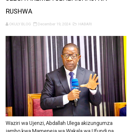
WAZIRI SANGU AZITAKA PSSSF,NSSF,WCF NA OSHA K
RUSHWA
MTENDAJI MKUU WMA AHAMASISHA WANANCHI KUTUMI
OKULY BLOG
December 19, 2024
HABARI
TBS YAENDELEA KUTOA ELUMU YA VIWANGO MAONES
RAIS SAMIA AIPONGEZA TADB KUWA MDHAMINI MKUU 
REA YAPELEKA FURSA YA MKOPO NAFUU WA UJENZI WA
Msajili wa Hazina ateta na Rais wa Benki ya Biashara n
MHANDISI SWEDI: NANENANE NI FURSA YA KUIMARISHA
TEKNOLOJIA YA NYUKLIA: MSAADA MKUBWA KATIKA MA
WMA YAPONGEZWA KWA KUANZISHA KLABU ZA VIPIMO
Waziri wa Ujenzi, Abdallah Ulega akizungumza
TBS Yaendelea kutoa elimu ya uthibitishaji ubora wa 
jambo kwa Mameneja wa Wakala wa Ufundi na