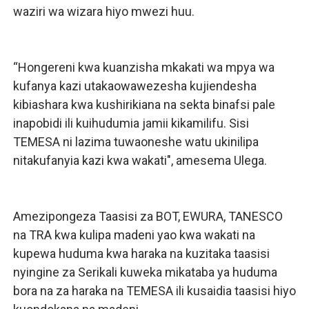
waziri wa wizara hiyo mwezi huu.
“Hongereni kwa kuanzisha mkakati wa mpya wa
kufanya kazi utakaowawezesha kujiendesha
kibiashara kwa kushirikiana na sekta binafsi pale
inapobidi ili kuihudumia jamii kikamilifu. Sisi
TEMESA ni lazima tuwaoneshe watu ukinilipa
nitakufanyia kazi kwa wakati", amesema Ulega.
Amezipongeza Taasisi za BOT, EWURA, TANESCO
na TRA kwa kulipa madeni yao kwa wakati na
kupewa huduma kwa haraka na kuzitaka taasisi
nyingine za Serikali kuweka mikataba ya huduma
bora na za haraka na TEMESA ili kusaidia taasisi hiyo