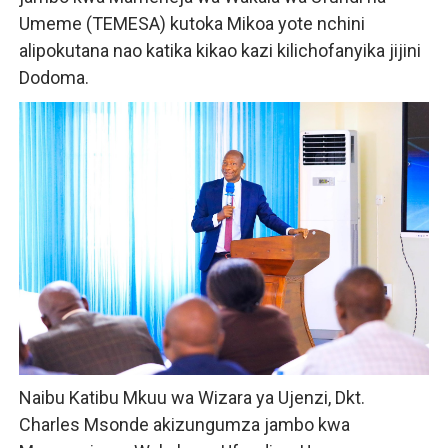
Umeme (TEMESA) kutoka Mikoa yote nchini
TACAIDS YASISITIZA KINGA DHIDI YA UKIMWI KULINDA
alipokutana nao katika kikao kazi kilichofanyika jijini
LONDO: KUONGEZA THAMANI YA MAZAO NDIO NJIA YA
Dodoma.
WRRB YAJA NA UBUNIFU KWENYE ZAO LA PARACHICHI
HABARI ZILIZOPEWA UZITO WA JUU KATIKA MAGAZETI 
WMA YAMUAHIDI MKUU WA WILAYA YA IRAMBA KUIMAR
Naibu Katibu Mkuu wa Wizara ya Ujenzi, Dkt.
Charles Msonde akizungumza jambo kwa