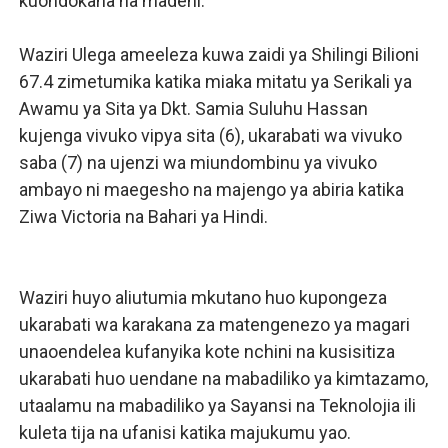
kuondokana na madeni.
Waziri Ulega ameeleza kuwa zaidi ya Shilingi Bilioni
67.4 zimetumika katika miaka mitatu ya Serikali ya
Awamu ya Sita ya Dkt. Samia Suluhu Hassan
kujenga vivuko vipya sita (6), ukarabati wa vivuko
saba (7) na ujenzi wa miundombinu ya vivuko
ambayo ni maegesho na majengo ya abiria katika
Ziwa Victoria na Bahari ya Hindi.
Waziri huyo aliutumia mkutano huo kupongeza
ukarabati wa karakana za matengenezo ya magari
unaoendelea kufanyika kote nchini na kusisitiza
ukarabati huo uendane na mabadiliko ya kimtazamo,
utaalamu na mabadiliko ya Sayansi na Teknolojia ili
kuleta tija na ufanisi katika majukumu yao.