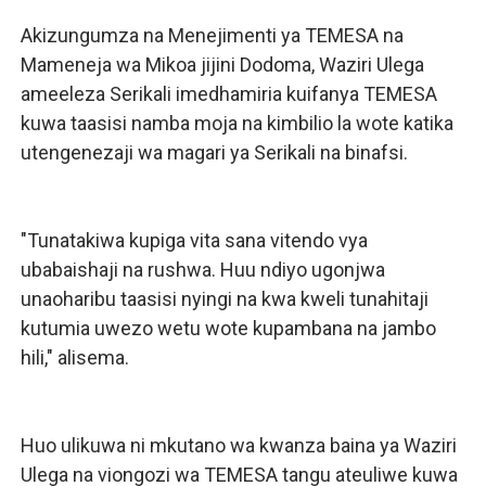
Akizungumza na Menejimenti ya TEMESA na
Mameneja wa Mikoa jijini Dodoma, Waziri Ulega
ameeleza Serikali imedhamiria kuifanya TEMESA
kuwa taasisi namba moja na kimbilio la wote katika
utengenezaji wa magari ya Serikali na binafsi.
"Tunatakiwa kupiga vita sana vitendo vya
ubabaishaji na rushwa. Huu ndiyo ugonjwa
unaoharibu taasisi nyingi na kwa kweli tunahitaji
kutumia uwezo wetu wote kupambana na jambo
hili," alisema.
Huo ulikuwa ni mkutano wa kwanza baina ya Waziri
Ulega na viongozi wa TEMESA tangu ateuliwe kuwa