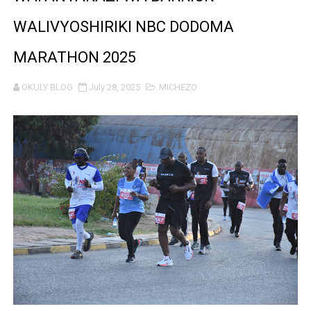
MUSOMA YATOA TENDA ZA SH. MILIONI 99 KWA MAKU
WALIVYOSHIRIKI NBC DODOMA
KILA KILO INAYOPOTEA NI SHILINGI INAYOPOTEA - 
MARATHON 2025
HABARI ZILIZOPEWA UZITO WA JUU KATIKA MAGAZETI 
OKULY BLOG
July 28, 2025
MICHEZO
WIZARA YA MAWASILIANO YATAJA MAFANIKIO MAKUB
FCC YAIMARISHA ELIMU YA USHINDANI NA ULINZI WA 
Prof. Kabudi ahimiza matumizi ya teknolojia za kisasa ka
MTWALE AITAKA TARURA IENDELEE KUTOA TABASAMU
PROF. NAGU: TARURA ONGEZENI ELIMU KWA WANANC
WAZIRI SANGU AZITAKA PSSSF,NSSF,WCF NA OSHA K
MTENDAJI MKUU WMA AHAMASISHA WANANCHI KUTUMI