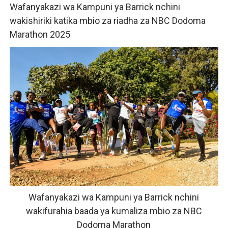
Wafanyakazi wa Kampuni ya Barrick nchini
TBS YAENDELEA KUTOA ELUMU YA VIWANGO MAONES
wakishiriki katika mbio za riadha za NBC Dodoma
Marathon 2025
RAIS SAMIA AIPONGEZA TADB KUWA MDHAMINI MKUU 
REA YAPELEKA FURSA YA MKOPO NAFUU WA UJENZI WA
Msajili wa Hazina ateta na Rais wa Benki ya Biashara n
Global Education Link kusafirisha wanafunzi 85 kwenda 
Wafanyakazi wa Kampuni ya Barrick nchini
wakifurahia baada ya kumaliza mbio za NBC
Dodoma Marathon