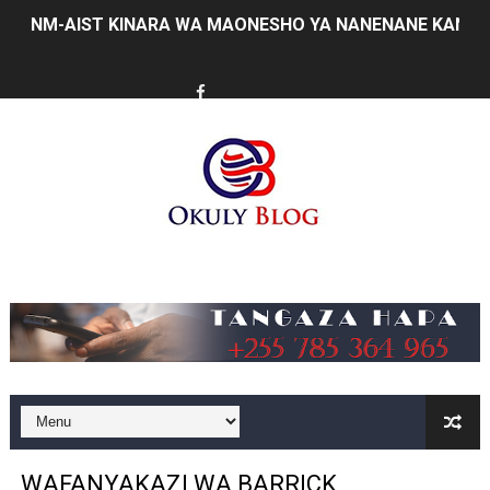
NM-AIST KINARA WA MAONESHO YA NANENANE KANDA 
BARAZA LA USHINDANI LAJA NA MFUMO WA KIDIJITAL
TBS YATOA ELIMU YA UZINGATIAJI WA VIWANGO KWE
ORIJIN Yawaunganisha Marafiki Kwenye Gumzo la Ladh
SERIKALI KUIMARISHA MIUNDOMBINU KUCHOCHEA UZA
WATUHUMIWA ZAIDI YA 14 WAKAMATWA KWA UTOROSH
Music
KIONGOZI MSTAAFU WA WMA ASEMA VIPIMO SAHIHI N
WMA YAMUAHIDI MKUU WA WILAYA YA IRAMBA KUIMAR
AJIRA ZAIDI YA 420 ZAZALISHWA KUPITIA UJENZI WA
TANTRADE YAWATAKA WAZALISHAJI KUTUMIA FURSA 
WAFANYAKAZI WA BARRICK