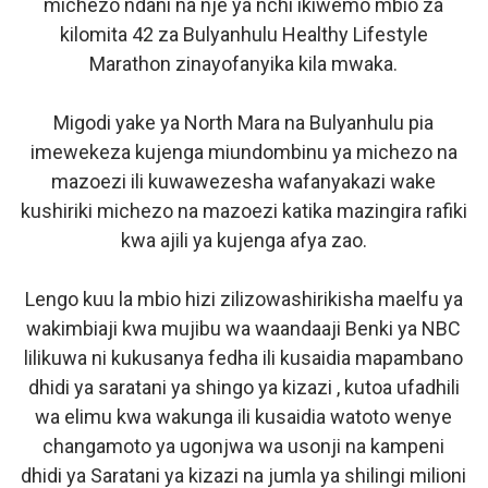
michezo ndani na nje ya nchi ikiwemo mbio za
kilomita 42 za Bulyanhulu Healthy Lifestyle
Marathon zinayofanyika kila mwaka.
Migodi yake ya North Mara na Bulyanhulu pia
imewekeza kujenga miundombinu ya michezo na
mazoezi ili kuwawezesha wafanyakazi wake
kushiriki michezo na mazoezi katika mazingira rafiki
kwa ajili ya kujenga afya zao.
Lengo kuu la mbio hizi zilizowashirikisha maelfu ya
wakimbiaji kwa mujibu wa waandaaji Benki ya NBC
lilikuwa ni kukusanya fedha ili kusaidia mapambano
dhidi ya saratani ya shingo ya kizazi , kutoa ufadhili
wa elimu kwa wakunga ili kusaidia watoto wenye
changamoto ya ugonjwa wa usonji na kampeni
dhidi ya Saratani ya kizazi na jumla ya shilingi milioni