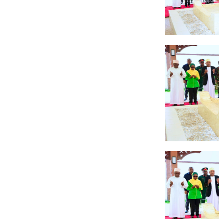
WATUMISHI WA WIZARA YA
MASHILI AMPONGEZA RAIS
TANZANIA YAIPONGEZA AF
WAKULIMA WAPEWA MBINU
Msajili wa Hazina ateta na