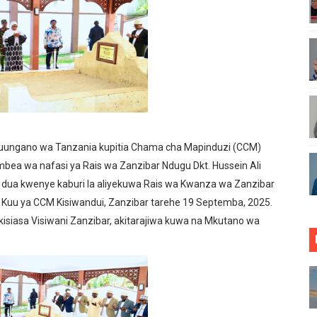
A KUJENGA USHINDANI WA HAKI UNAOINUA UCHUMI WA T
 BIDHAA KUWA CHACHU YA BIASHARA NA ULINZI WA MLAJI
NGEZA MSUKUMO WA MAFUTA (PS3) MULEBA WAFIKIA ASIL
UNGO WAOMBA MAFUNZO ENDELEVU YA USALAMA NA AFY
ONDOA KERO YA USAFIRI KILOSA
uungano wa Tanzania kupitia Chama cha Mapinduzi (CCM)
bea wa nafasi ya Rais wa Zanzibar Ndugu Dkt. Hussein Ali
ZA TARURA KWA MPANGO WA CBRM ‎
dua kwenye kaburi la aliyekuwa Rais wa Kwanza wa Zanzibar
i Kuu ya CCM Kisiwandui, Zanzibar tarehe 19 Septemba, 2025.
ABILIONI KATIKA MIGODI ZAWAFUNGUKIA WATANZANIA
isiasa Visiwani Zanzibar, akitarajiwa kuwa na Mkutano wa
TOA WITO KUHUSU LESENI ZA MAFUNDI UMEME,MAONESH
asmi Miundombinu ya BRT Awamu ya Pili Dar es Salaam
ANGO VYA FAIDA VYA DHAMANA ZA SERIKALI KUBORESHA 