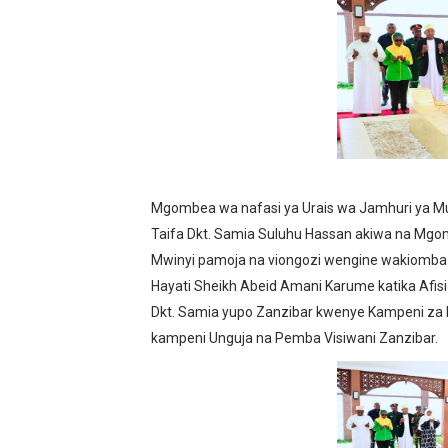
LONDO AIPONGEZA FCC KW
TBS YASISITIZA UBORA WA
MRADI WA KITUO CHA KUO
WACHIMBAJI WADOGO NAM
DARAJA LA BILIONI 1.2 KU
Mgombea wa nafasi ya Urais wa Jamhuri ya M
Taifa Dkt. Samia Suluhu Hassan akiwa na Mgom
WAZIRI NANAUKA AIPONGE
Mwinyi pamoja na viongozi wengine wakiomba 
Hayati Sheikh Abeid Amani Karume katika Afis
FURSA ZA BIASHARA ZA M
Dkt. Samia yupo Zanzibar kwenye Kampeni za k
kampeni Unguja na Pemba Visiwani Zanzibar.
EWURA KANDA YA KATI YA
Rais Dkt. Samia Afungua R
KIELELEZO KIPYA CHA VIW