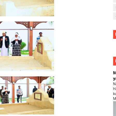
M
y
N
H
k
M