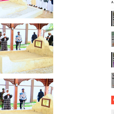
A
 FEDHA WATAKIWA KUZINGATIA WELEDI NA MAADILI KATI
 SAMIA KWA MAPINDUZI YA HUDUMA ZA AFYA, ACHANGIA 
RICA50, YAIMARISHA USHIRIKIANO KATIKA MAENDELEO YA
 YA KUKABILIANA NA SUMUKUVU
 Rais wa Benki ya Biashara na Maendeleo