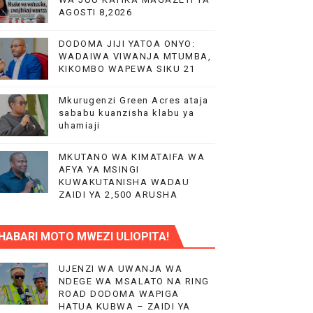
AGOSTI 8,2026
AIFA
DODOMA JIJI YATOA ONYO:
WADAIWA VIWANJA MTUMBA,
KIKOMBO WAPEWA SIKU 21
IMIA 88
Mkurugenzi Green Acres ataja
A KAZINI
sababu kuanzisha klabu ya
uhamiaji
MKUTANO WA KIMATAIFA WA
AFYA YA MSINGI
KUWAKUTANISHA WADAU
ZAIDI YA 2,500 ARUSHA
HABARI MOTO MWEZI ULIOPITA!
O YA NANENANE
UJENZI WA UWANJA WA
NDEGE WA MSALATO NA RING
ROAD DODOMA WAPIGA
UWAZI NA UWEKEZAJI.
HATUA KUBWA – ZAIDI YA