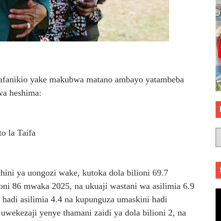
 mafanikio yake makubwa matano ambayo yatambeba
wa heshima:
o la Taifa
ni ya uongozi wake, kutoka dola bilioni 69.7
oni 86 mwaka 2025, na ukuaji wastani wa asilimia 6.9
adi asilimia 4.4 na kupunguza umaskini hadi
 uwekezaji yenye thamani zaidi ya dola bilioni 2, na