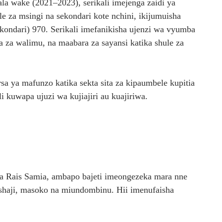
la wake (2021–2023), serikali imejenga zaidi ya
 za msingi na sekondari kote nchini, ikijumuisha
ekondari) 970. Serikali imefanikisha ujenzi wa vyumba
za walimu, na maabara za sayansi katika shule za
a ya mafunzo katika sekta sita za kipaumbele kupitia
kuwapa ujuzi wa kujiajiri au kuajiriwa.
a Rais Samia, ambapo bajeti imeongezeka mara nne
lishaji, masoko na miundombinu. Hii imenufaisha