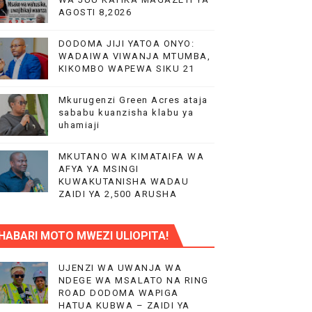
AGOSTI 8,2026
IMIA 88
DODOMA JIJI YATOA ONYO:
A KAZINI
WADAIWA VIWANJA MTUMBA,
KIKOMBO WAPEWA SIKU 21
Mkurugenzi Green Acres ataja
sababu kuanzisha klabu ya
uhamiaji
MKUTANO WA KIMATAIFA WA
AFYA YA MSINGI
O YA NANENANE
KUWAKUTANISHA WADAU
ZAIDI YA 2,500 ARUSHA
HABARI MOTO MWEZI ULIOPITA!
UWAZI NA UWEKEZAJI.
KA UTOAJI WA HUDUMA NANENANE
UJENZI WA UWANJA WA
NDEGE WA MSALATO NA RING
ROAD DODOMA WAPIGA
MIL 10.5 CHUO CHA UUGUZI NZEGA
HATUA KUBWA – ZAIDI YA