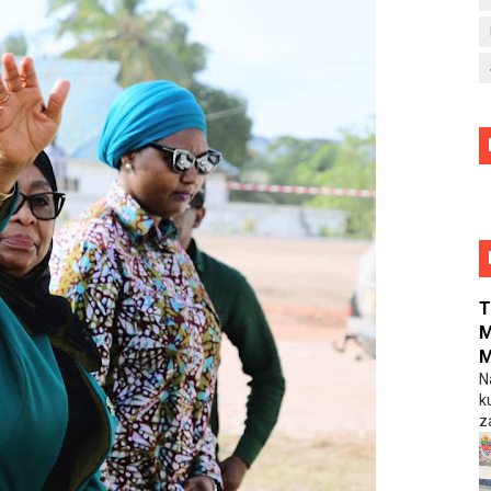
T
M
M
N
k
z