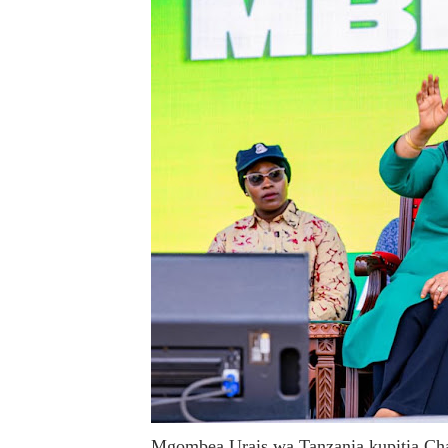
MRADI WA KITUO CHA KUO
WACHIMBAJI WADOGO NAM
DARAJA LA BILIONI 1.2 KU
WAZIRI NANAUKA AIPONGE
FURSA ZA BIASHARA ZA M
EWURA KANDA YA KATI YA
Rais Dkt. Samia Afungua R
KIELELEZO KIPYA CHA VIW
WATUMISHI WA WIZARA YA
MASHILI AMPONGEZA RAIS
Mgombea Urais wa Tanzania kupitia Ch