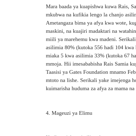
Mara baada ya kuapishwa kuwa Rais, Sam
mkubwa na kufikia lengo la chanjo asili
Ametangaza bima ya afya kwa wote, ku
maskini, na kuajiri madaktari na watahin
miili ya marehemu kwa madeni. Serikali
asilimia 80% (kutoka 556 hadi 104 kwa k
miaka 5 kwa asilimia 33% (kutoka 67 ha
mmoja. Hii imesababisha Rais Samia ku
Taasisi ya Gates Foundation mnamo Feb
mtoto na lishe. Serikali yake imejenga h
kuimarisha huduma za afya za mama na 
4. Mageuzi ya Elimu