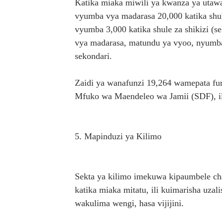
Katika miaka miwili ya kwanza ya utawa
vyumba vya madarasa 20,000 katika shule
vyumba 3,000 katika shule za shikizi (s
vya madarasa, matundu ya vyoo, nyumba 
sekondari.
Zaidi ya wanafunzi 19,264 wamepata furs
Mfuko wa Maendeleo wa Jamii (SDF), ili 
5. Mapinduzi ya Kilimo
Sekta ya kilimo imekuwa kipaumbele ch
katika miaka mitatu, ili kuimarisha uza
wakulima wengi, hasa vijijini.