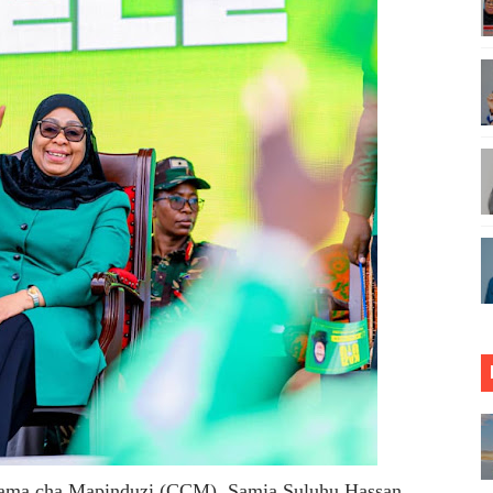
NGEZA MSUKUMO WA MAFUTA (PS3) MULEBA WAFIKIA ASIL
UNGO WAOMBA MAFUNZO ENDELEVU YA USALAMA NA AFY
ONDOA KERO YA USAFIRI KILOSA
ZA TARURA KWA MPANGO WA CBRM ‎
ABILIONI KATIKA MIGODI ZAWAFUNGUKIA WATANZANIA
TOA WITO KUHUSU LESENI ZA MAFUNDI UMEME,MAONESH
asmi Miundombinu ya BRT Awamu ya Pili Dar es Salaam
ANGO VYA FAIDA VYA DHAMANA ZA SERIKALI KUBORESHA 
 FEDHA WATAKIWA KUZINGATIA WELEDI NA MAADILI KATI
 SAMIA KWA MAPINDUZI YA HUDUMA ZA AFYA, ACHANGIA 
ama cha Mapinduzi (CCM), Samia Suluhu Hassan,