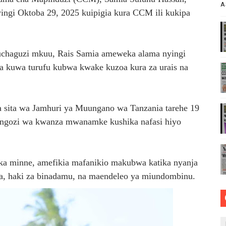
A
ingi Oktoba 29, 2025 kuipigia kura CCM ili kukipa
RICA50, YAIMARISHA USHIRIKIANO KATIKA MAENDELEO YA
 YA KUKABILIANA NA SUMUKUVU
chaguzi mkuu, Rais Samia ameweka alama nyingi
i imara wa maji chini ya ardhi
a kuwa turufu kubwa kwake kuzoa kura za urais na
ENGO WATOA ELIMU YA VIPIMO KWA NAIBU WAZIRI LOND
MSAADA MKUBWA KATIKA MAPINDUZI YA KILIMO, MIFUGO, 
 sita wa Jamhuri ya Muungano wa Tanzania tarehe 19
ongozi wa kwanza mwanamke kushika nafasi hiyo
a minne, amefikia mafanikio makubwa katika nyanja
a, haki za binadamu, na maendeleo ya miundombinu.