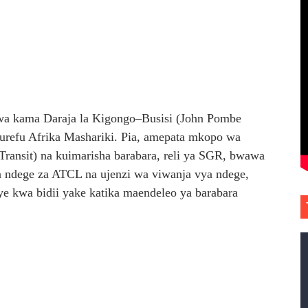
wa kama Daraja la Kigongo–Busisi (John Pombe
 urefu Afrika Mashariki. Pia, amepata mkopo wa
ansit) na kuimarisha barabara, reli ya SGR, bwawa
 ndege za ATCL na ujenzi wa viwanja vya ndege,
e kwa bidii yake katika maendeleo ya barabara