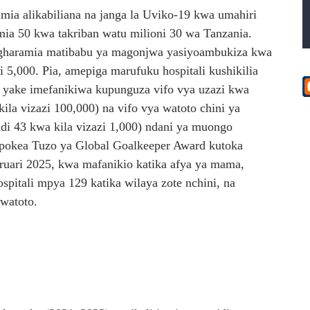
ia alikabiliana na janga la Uviko-19 kwa umahiri
mia 50 kwa takriban watu milioni 30 wa Tanzania.
gharamia matibabu ya magonjwa yasiyoambukiza kwa
i 5,000. Pia, amepiga marufuku hospitali kushikilia
 yake imefanikiwa kupunguza vifo vya uzazi kwa
ila vizazi 100,000) na vifo vya watoto chini ya
di 43 kwa kila vizazi 1,000) ndani ya muongo
pokea Tuzo ya Global Goalkeeper Award kutoka
ruari 2025, kwa mafanikio katika afya ya mama,
ospitali mpya 129 katika wilaya zote nchini, na
watoto.