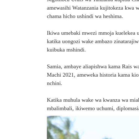
amewasihi Watanzania kujitokeza kwa w
TANZANIA YAIPONGEZA AF
chama hicho ushindi wa heshima.
WAKULIMA WAPEWA MBINU
Ikiwa umebaki mwezi mmoja kuelekea u
Serikali yasisitiza usimamiz
katika uongozi wake ambazo zinatarajiw
kuibuka mshindi.
WANAFUNZI WA MTEMI MAZ
TEKNOLOJIA YA NYUKLIA: 
Samia, ambaye aliapishwa kama Rais wa
Machi 2021, ameweka historia kama ki
nchini.
Katika muhula wake wa kwanza wa miak
mbalimbali, ikiwemo uchumi, diplomasi