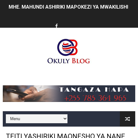
MHE. MAHUNDI ASHIRIKI MAPOKEZI YA MWAKILISHI WA
KAULIMBIU YA PSSSF YA ‘TUNALIPA JANA’ INAFANYIK
TANZANIA KUNUFAIKA NA SH. BILIONI 10 ZA BIASHARA
TIRDO YAJA NA TEKNOLOJIA YA KUPUNGUZA UPOTEV
Taasisi 54 za Umma kuwasilisha taarifa za utendaji wa 
WAKULIMA, WAFUGAJI, WAVUVI WAPONGEZWA KWA KU
Music
WMA YAENDELEA KUTOA ELIMU YA VIPIMO SAHIHI N
WAMILIKI VITUO VYA KULEA WATOTO WAHIMIZWA KU
TARURA YAONGEZA KASI UJENZI WA BARABARA ZA A
CDICD YAONGEZA THAMANI YA BLACK GRANITE
TEITI YASHIRIKI MAONESHO YA NANE