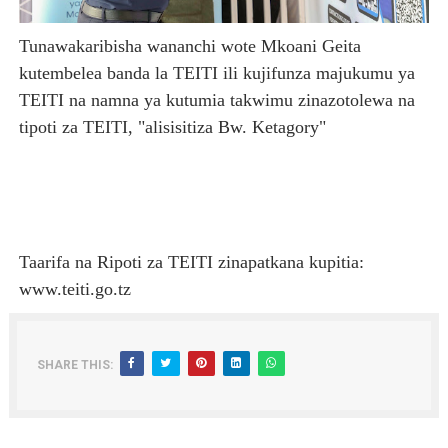
Tunawakaribisha wananchi wote Mkoani Geita
kutembelea banda la TEITI ili kujifunza majukumu ya
TEITI na namna ya kutumia takwimu zinazotolewa na
tipoti za TEITI, "alisisitiza Bw. Ketagory"
Taarifa na Ripoti za TEITI zinapatkana kupitia:
www.teiti.go.tz
SHARE THIS: