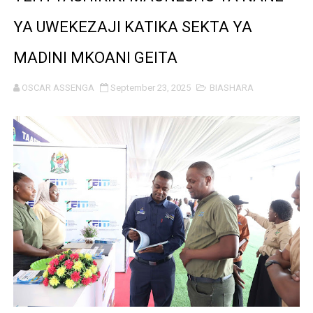
BARRICK NORTH MARA YAZIDI KUBORESHA MAISHA YA
YA UWEKEZAJI KATIKA SEKTA YA
Msajili wa Hazina akutana na kufanya mazungumzo na 
MADINI MKOANI GEITA
MKANDARASI AKAMILISHA AWAMU YA KWANZA YA UVU
OSCAR ASSENGA
September 23, 2025
BIASHARA
SERIKALI KUSHIRIKIANA NA SEKTA BINAFSI KUDHIBITI T
BALOZI MBAROUK ASEMA ITALIA INA NAFASI KUBWA YA
VIJANA TUJITOKEZE KUITETEA SERIKALI DHIDI YA U
WAZIRI DKT. GWAJIMA AMKABIDHI BAJAJI MPYA PIUS 
NISHATI MBADALA 'RAFIKI BRIQUETTES' YAFUNGUA MI
TBA YAFUNGUA FURSA MPYA ZA UWEKEZAJI KATIKA M
HABARI ZILIZOPEWA UZITO WA JUU KATIKA MAGAZETI 