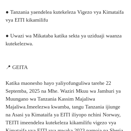
SERIKALI YAHAKIKISHA UPATIKANAJI WA MBOLEA, TA
● Tanzania yaendelea kutekeleza Vigezo vya Kimataifa
SERENGETI PREMIUM APPLE YAUNGANISHA MARAFIKI K
vya EITI kikamilifu
SERIKALI YASISITIZA KATAZO LA MIFUKO YA PLASTIKI
● Uwazi wa Mikataba katika sekta ya uziduaji waanza
kutekelezwa.
DKT. TAUSI AONGOZA KIKAO CHA MAKATIBU WAKUU CH
HABARI ZILIZOPEWA UZITO WA JUU KATIKA MAGAZETI 
📍 GEITA
MHE. MAHUNDI ASHIRIKI MAPOKEZI YA MWAKILISHI WA
Katika maonesho hayo yaliyofunguliwa tarehe 22
Septemba, 2025 na Mhe. Waziri Mkuu wa Jamhuri ya
Muungano wa Tanzania Kassim Majaliwa
Majaliwa.Imeelezwa kwamba, tangu Tanzania ijiunge
na Asasi ya Kimataifa ya EITI iliyopo nchini Norway,
TEITI imeendelea kutekeleza kikamilifu vigezo vya
Kimataifa vya EITI vya mwaka 2023 pamoja na Sheria