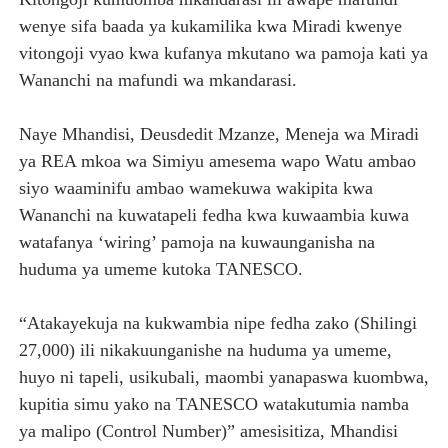
wenye sifa baada ya kukamilika kwa Miradi kwenye
vitongoji vyao kwa kufanya mkutano wa pamoja kati ya
Wananchi na mafundi wa mkandarasi.
Naye Mhandisi, Deusdedit Mzanze, Meneja wa Miradi
ya REA mkoa wa Simiyu amesema wapo Watu ambao
siyo waaminifu ambao wamekuwa wakipita kwa
Wananchi na kuwatapeli fedha kwa kuwaambia kuwa
watafanya ‘wiring’ pamoja na kuwaunganisha na
huduma ya umeme kutoka TANESCO.
“Atakayekuja na kukwambia nipe fedha zako (Shilingi
27,000) ili nikakuunganishe na huduma ya umeme,
huyo ni tapeli, usikubali, maombi yanapaswa kuombwa,
kupitia simu yako na TANESCO watakutumia namba
ya malipo (Control Number)” amesisitiza, Mhandisi