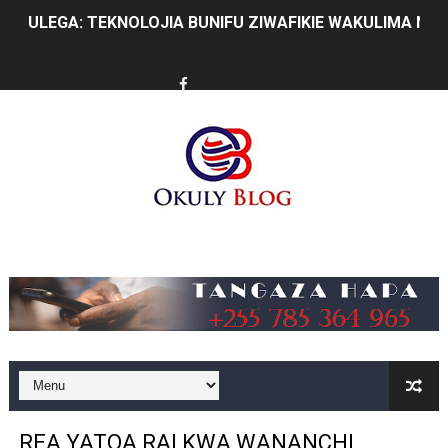
ULEGA: TEKNOLOJIA BUNIFU ZIWAFIKIE WAKULIMA NA W
SERIKALI INATAMBUA MCHANGO WA WAZEE: WAZIRI S
RAIS SAMIA, MUSEVEN WASHUHUDIA MAKUBALIANO YA 
WAJASIRIAMALI KUTOKA PEMBA WATEMBELEA BANDA 
BRELA YATOA ELIMU YA URASIMISHAJI BIASHARA NA 
TARURA YATAJWA KUWA MIONGONI MWA TAASISI BOR
Music
Mkurugenzi Green Acres ataja sababu kuanzisha klabu 
MWANRI APOKELEWA MAKAO MAKUU YA CCM DODOM
UKAGUZI WA MIGODI WAIMARISHA USALAMA, UHIFADH
MHE. CHANDE AIPONGEZA WRRB KWA KUWAWEZESHA 
REA YATOA RAI KWA WANANCHI