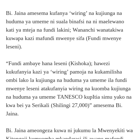
Bi. Jaina amesema kufanya ‘wiring’ na kujiunga na
huduma ya umeme ni suala binafsi na ni maelewano
kati ya mteja na fundi lakini; Wananchi wanatakiwa
kuwapa kazi mafundi mwenye sifa (Fundi mwenye
leseni).
“Fundi ambaye hana leseni (Kishoka); hawezi
kukufanyia kazi ya ‘wiring’ pamoja na kukamilisha
ombi lako la kujiunga na huduma ya umeme ila fundi
mwenye leseni atakufanyia wiring na kuomba kujiunga
na huduma ya umeme TANESCO kupItia simu yako na
kwa bei ya Serikali (Shilingi 27,000)” amesema Bi.
Jaina.
Bi. Jaina ameongeza kuwa ni jukumu la Mwenyekiti wa
Kitongoji kumuomba mkandarasi ili awape mafundi