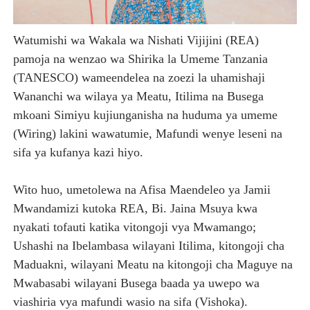
TANZANIA KUNUFAIKA NA SH. BILIONI 10 ZA BIASHARA
Watumishi wa Wakala wa Nishati Vijijini (REA)
TIRDO YAJA NA TEKNOLOJIA YA KUPUNGUZA UPOTEV
pamoja na wenzao wa Shirika la Umeme Tanzania
(TANESCO) wameendelea na zoezi la uhamishaji
Taasisi 54 za Umma kuwasilisha taarifa za utendaji wa 
Wananchi wa wilaya ya Meatu, Itilima na Busega
MATI TECHNOLOGIES YAONYESHA UWEZO WA WATANZA
mkoani Simiyu kujiunganisha na huduma ya umeme
(Wiring) lakini wawatumie, Mafundi wenye leseni na
WANAWAKE TFC NYENZO YA KUJENGA UCHUMI WA FAMIL
sifa ya kufanya kazi hiyo.
Wito huo, umetolewa na Afisa Maendeleo ya Jamii
Mwandamizi kutoka REA, Bi. Jaina Msuya kwa
nyakati tofauti katika vitongoji vya Mwamango;
Ushashi na Ibelambasa wilayani Itilima, kitongoji cha
Maduakni, wilayani Meatu na kitongoji cha Maguye na
Mwabasabi wilayani Busega baada ya uwepo wa
viashiria vya mafundi wasio na sifa (Vishoka).