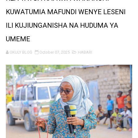
NAIBU WAZIRI CHANDE ARIDHISHWA NA HUDUMA ZA 
KUWATUMIA MAFUNDI WENYE LESENI
TBS YAHIMIZA WAJASIRIAMALI KUTHIBITISHA UBORA
ILI KUJIUNGANISHA NA HUDUMA YA
WMA YAWAFUNDISHA WATOTO VIPIMO: NAIBU WAZIRI 
UMEME
TBS YAWAHIMIZA WAJASIRIAMALI KUOMBA ALAMA Y
OKULY BLOG
October 07, 2025
HABARI
NAIBU KATIBU MKUU UJENZI ARIDHISHWA NA MABORE
DKT. MSONDE: TBA NI KITOVU CHA FURSA ZA UWEKEZAJ
Waziri Kabudi: Kilosa Iendelee Kulinda Amani, Kuimarish
HABARI ZILIZOPEWA UZITO WA JUU KATIKA MAGAZETI 
MHE. MAHUNDI ASHIRIKI MAPOKEZI YA MWAKILISHI WA
KAULIMBIU YA PSSSF YA ‘TUNALIPA JANA’ INAFANYIK