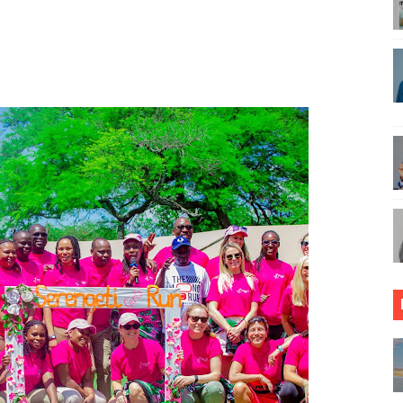
asmi Miundombinu ya BRT Awamu ya Pili Dar es Salaam
ANGO VYA FAIDA VYA DHAMANA ZA SERIKALI KUBORESHA 
 FEDHA WATAKIWA KUZINGATIA WELEDI NA MAADILI KATI
 SAMIA KWA MAPINDUZI YA HUDUMA ZA AFYA, ACHANGIA 
RICA50, YAIMARISHA USHIRIKIANO KATIKA MAENDELEO YA
 YA KUKABILIANA NA SUMUKUVU
i imara wa maji chini ya ardhi
ENGO WATOA ELIMU YA VIPIMO KWA NAIBU WAZIRI LOND
PINGA RUSHWA WAKIWA WADOGO -RC DKT.BATILDA
DUKA YA SIMU KARIAKOO WAPATA FURSA YA KUELEZA 