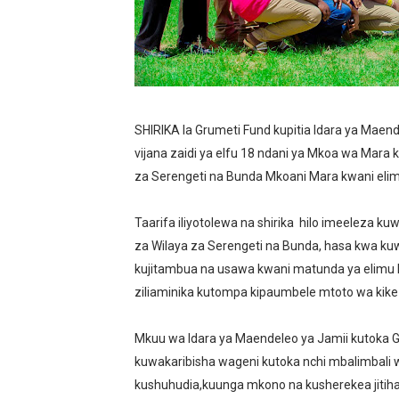
REA YATOA SOMO LA NISHA
THBUB YAENDELEA KUTOA
TANZANIA YAWA MWENYEJI
SHIRIKA la Grumeti Fund kupitia Idara ya Maende
HABARI ZILIZOPEWA UZITO
vijana zaidi ya elfu 18 ndani ya Mkoa wa Mara ku
za Serengeti na Bunda Mkoani Mara kwani elim
HABARI ZILIZOPEWA UZITO
Taarifa iliyotolewa na shirika hilo imeeleza k
za Wilaya za Serengeti na Bunda, hasa kwa ku
kujitambua na usawa kwani matunda ya elimu
ziliaminika kutompa kipaumbele mtoto wa kike 
Mkuu wa Idara ya Maendeleo ya Jamii kutoka Gr
kuwakaribisha wageni kutoka nchi mbalimbali 
kushuhudia,kuunga mkono na kusherekea jitihad