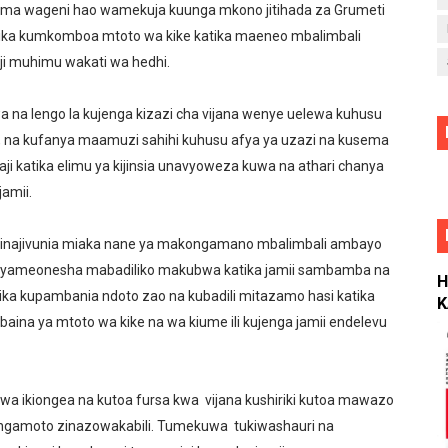
a wageni hao wamekuja kuunga mkono jitihada za Grumeti
katika kumkomboa mtoto wa kike katika maeneo mbalimbali
aji muhimu wakati wa hedhi.
a na lengo la kujenga kizazi cha vijana wenye uelewa kuhusu
, na kufanya maamuzi sahihi kuhusu afya ya uzazi na kusema
i katika elimu ya kijinsia unavyoweza kuwa na athari chanya
amii.
d inajivunia miaka nane ya makongamano mbalimbali ambayo
i yameonesha mabadiliko makubwa katika jamii sambamba na
H
ka kupambania ndoto zao na kubadili mitazamo hasi katika
K
 baina ya mtoto wa kike na wa kiume ili kujenga jamii endelevu
wa ikiongea na kutoa fursa kwa vijana kushiriki kutoa mawazo
hangamoto zinazowakabili. Tumekuwa tukiwashauri na