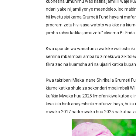
kuonesha umuhimu wao katika jamii ili waje k
ndani yake ni jamii yenye maendeleo, leo mab
hii kwetu sisi kama Grumeti Fund haya ni mafan
program zetu hivi sasa watoto wa kike na kiu
jambo rahisi katika jamii zetu" alisema Bi. Frida
Kwa upande wa wanafunzi wa kike walioshiriki
semina mbalimbali ambazo zimekuwa zikitole
fikra zao na kuamsha ari na ujasiri katika kup
Kwa takribani Miaka nane Shirika la Grumeti Fu
kiume katika shule za sekondari mbalimbali W
kufikia Mwaka huu 2025 limefanikiwa kutoa elim
kwa kila binti anayeshiriki mafunzo hayo, huku
mwaka 2017 hadi mwaka huu 2025 na kutoa zawad