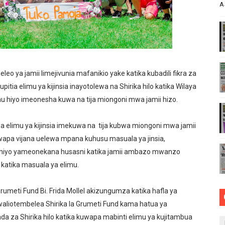
A
TI SAFI YA KUPIKIA KWA VITENDO NANENANE
 ELIMU KWA WANANCHI KUHUSU HAKI ZA BINADAMU
 WA JUKWAA LA NANE LA MAENDELEO YA BONDE LA MTO 
leo ya jamii limejivunia mafanikio yake katika kubadili fikra za
 WA JUU KATIKA MAGAZETI YA AGOSTI 7,2026
pitia elimu ya kijinsia inayotolewa na Shirika hilo katika Wilaya
u hiyo imeonesha kuwa na tija miongoni mwa jamii hizo.
 WA JUU KATIKA MAGAZETI YA AGOSTI 8,2026
uwa elimu ya kijinsia imekuwa na tija kubwa miongoni mwa jamii
wapa vijana uelewa mpana kuhusu masuala ya jinsia,
 hiyo yameonekana husasni katika jamii ambazo mwanzo
katika masuala ya elimu.
umeti Fund Bi. Frida Mollel akizungumza katika hafla ya
waliotembelea Shirika la Grumeti Fund kama hatua ya
a za Shirika hilo katika kuwapa mabinti elimu ya kujitambua