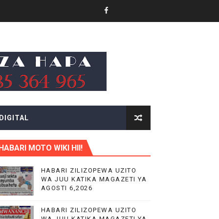
 WA EACOP
AIFA
IMIA 88
DIGITAL
A KAZINI
HABARI MOTO WIKI HII!
HABARI ZILIZOPEWA UZITO
WA JUU KATIKA MAGAZETI YA
AGOSTI 6,2026
O YA NANENANE
HABARI ZILIZOPEWA UZITO
WA JUU KATIKA MAGAZETI YA