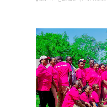
OKULY BLOG
November 15, 2025
HABARI
Rais Dkt. Samia Afungua R
KIELELEZO KIPYA CHA VIW
WATUMISHI WA WIZARA YA
MASHILI AMPONGEZA RAIS
TANZANIA YAIPONGEZA AF
WAKULIMA WAPEWA MBINU
Serikali yasisitiza usimamiz
WANAFUNZI WA MTEMI MAZ
WATOTO WAFUNDISHWE KU
WAFANYABIASHARA WA MA