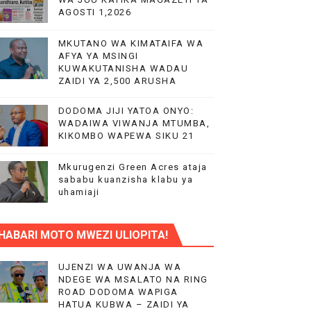
AGOSTI 1,2026
MKUTANO WA KIMATAIFA WA
UWAZI NA UWEKEZAJI.
AFYA YA MSINGI
KUWAKUTANISHA WADAU
KA UTOAJI WA HUDUMA NANENANE
ZAIDI YA 2,500 ARUSHA
MIL 10.5 CHUO CHA UUGUZI NZEGA
DODOMA JIJI YATOA ONYO:
WADAIWA VIWANJA MTUMBA,
KIKOMBO WAPEWA SIKU 21
 MIUNDOMBINU AFRIKA
Mkurugenzi Green Acres ataja
sababu kuanzisha klabu ya
uhamiaji
HABARI MOTO MWEZI ULIOPITA!
O NANE NANE
UJENZI WA UWANJA WA
NDEGE WA MSALATO NA RING
ROAD DODOMA WAPIGA
CHANGAMOTO ZAO KWA TRA
HATUA KUBWA – ZAIDI YA