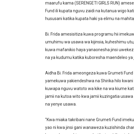
maarufu kama (SERENGETI GIRLS RUN) amesem
Fund ili kupata nguvu zaidi na kutanua wigo 
hususani katika kupata haki ya elimu na mahit
Bi. Frida amesisitiza kuwa programu hii imekuw
umuhimu wa usawa wa kijinsia, kuheshimu utu
kuwa mafanikio haya yanaonesha jinsi uwekezaj
na ya kudumu katika kuboresha maendeleo ya j
Aidha Bi. Frida ameongeza kuwa Grumeti Fun
yamekuwa yakiendeshwa na Shirika hilo kwan
kuwapa nguvu watoto wa kike na wa kiume kati
jamii na kutoa wito kwa jamii kuzingatia usawa
na yenye usawa.
"Kwa miaka takribani nane Grumeti Fund imeku
yao ni kwa jinsi gani wanaweza kuzishinda c