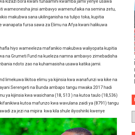
uwa kizazi bora kwani tunaamini kwamba jamii yenye usawa
inti wameonesha jinsi ambavyo wamenufaika na semina zetu,
ikio makubwa sana ukilinganisha na tulipo toka, kupitia
me wanapata fursa sawa za Elimu na Afya kwani halikuwa
 hafla hiyo wameeleza mafanikio makubwa waliyopata kupitia
wa na Grumeti Fund na kueleza namna ambavyo zimebadisha
ambania ndoto zao na kuhamasisha usawa katika jamii.
nd limekuwa likitoa elimu ya kijinsia kwa wanafunzi wa kike na
ilayani Serengeti na Bunda ambapo tangu mwaka 2017 hadi
u ya kijinsia kwa wasichana (18, 513 ) na kutoa taulo (18,536)
 ikifanikiwa kutoa mafunzo kwa wavulana zaidi ya (8791) tangu
i za jezi na mipira kwa kila shule iliyoshiriki kwenye