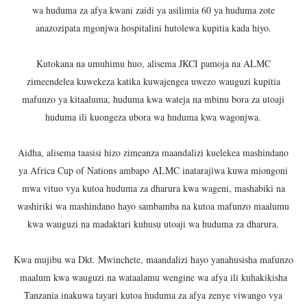
wa huduma za afya kwani zaidi ya asilimia 60 ya huduma zote
anazozipata mgonjwa hospitalini hutolewa kupitia kada hiyo.
Kutokana na umuhimu huo, alisema JKCI pamoja na ALMC
zimeendelea kuwekeza katika kuwajengea uwezo wauguzi kupitia
mafunzo ya kitaaluma, huduma kwa wateja na mbinu bora za utoaji
huduma ili kuongeza ubora wa huduma kwa wagonjwa.
Aidha, alisema taasisi hizo zimeanza maandalizi kuelekea mashindano
ya Africa Cup of Nations ambapo ALMC inatarajiwa kuwa miongoni
mwa vituo vya kutoa huduma za dharura kwa wageni, mashabiki na
washiriki wa mashindano hayo sambamba na kutoa mafunzo maalumu
kwa wauguzi na madaktari kuhusu utoaji wa huduma za dharura.
Kwa mujibu wa Dkt. Mwinchete, maandalizi hayo yanahusisha mafunzo
maalum kwa wauguzi na wataalamu wengine wa afya ili kuhakikisha
Tanzania inakuwa tayari kutoa huduma za afya zenye viwango vya