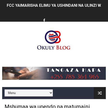
FCC YAIMARISHA ELIMU YA USHINDANI NA ULINZI WA 
Prof. Kabudi ahimiza matumizi ya teknolojia za kisasa ka
MTWALE AITAKA TARURA IENDELEE KUTOA TABASAMU
PROF. NAGU: TARURA ONGEZENI ELIMU KWA WANANC
WAZIRI SANGU AZITAKA PSSSF,NSSF,WCF NA OSHA K
MTENDAJI MKUU WMA AHAMASISHA WANANCHI KUTUMI
Music
TBS YAENDELEA KUTOA ELUMU YA VIWANGO MAONES
RAIS SAMIA AIPONGEZA TADB KUWA MDHAMINI MKUU 
REA YAPELEKA FURSA YA MKOPO NAFUU WA UJENZI WA
Msajili wa Hazina ateta na Rais wa Benki ya Biashara n
Mshumaa wa upendo na matumaini