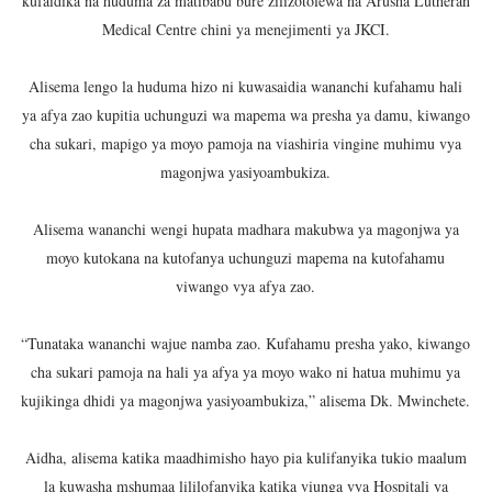
kufaidika na huduma za matibabu bure zilizotolewa na Arusha Lutheran
Medical Centre chini ya menejimenti ya JKCI.
Alisema lengo la huduma hizo ni kuwasaidia wananchi kufahamu hali
ya afya zao kupitia uchunguzi wa mapema wa presha ya damu, kiwango
cha sukari, mapigo ya moyo pamoja na viashiria vingine muhimu vya
magonjwa yasiyoambukiza.
Alisema wananchi wengi hupata madhara makubwa ya magonjwa ya
moyo kutokana na kutofanya uchunguzi mapema na kutofahamu
viwango vya afya zao.
“Tunataka wananchi wajue namba zao. Kufahamu presha yako, kiwango
cha sukari pamoja na hali ya afya ya moyo wako ni hatua muhimu ya
kujikinga dhidi ya magonjwa yasiyoambukiza,” alisema Dk. Mwinchete.
Aidha, alisema katika maadhimisho hayo pia kulifanyika tukio maalum
la kuwasha mshumaa lililofanyika katika viunga vya Hospitali ya