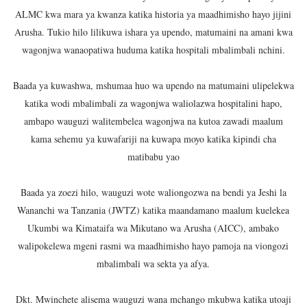
ALMC kwa mara ya kwanza katika historia ya maadhimisho hayo jijini
Arusha. Tukio hilo lilikuwa ishara ya upendo, matumaini na amani kwa
wagonjwa wanaopatiwa huduma katika hospitali mbalimbali nchini.
Baada ya kuwashwa, mshumaa huo wa upendo na matumaini ulipelekwa
katika wodi mbalimbali za wagonjwa waliolazwa hospitalini hapo,
ambapo wauguzi walitembelea wagonjwa na kutoa zawadi maalum
kama sehemu ya kuwafariji na kuwapa moyo katika kipindi cha
matibabu yao
Baada ya zoezi hilo, wauguzi wote waliongozwa na bendi ya Jeshi la
Wananchi wa Tanzania (JWTZ) katika maandamano maalum kuelekea
Ukumbi wa Kimataifa wa Mikutano wa Arusha (AICC), ambako
walipokelewa mgeni rasmi wa maadhimisho hayo pamoja na viongozi
mbalimbali wa sekta ya afya.
Dkt. Mwinchete alisema wauguzi wana mchango mkubwa katika utoaji