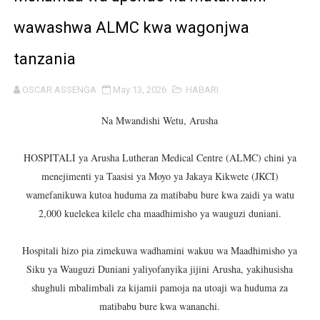
MHANDISI SWEDI: NANENANE NI FURSA YA KUIMARISHA
wawashwa ALMC kwa wagonjwa
TEKNOLOJIA YA NYUKLIA: MSAADA MKUBWA KATIKA MA
tanzania
WMA YAPONGEZWA KWA KUANZISHA KLABU ZA VIPIMO
OSCAR ASSENGA
May 13, 2026
HABARI
TBS YATOA ELIMU YA UZINGATIAJI WA VIWANGO KWE
Na Mwandishi Wetu, Arusha
ORIJIN Yawaunganisha Marafiki Kwenye Gumzo la Ladh
HOSPITALI ya Arusha Lutheran Medical Centre (ALMC) chini ya
menejimenti ya Taasisi ya Moyo ya Jakaya Kikwete (JKCI)
SERIKALI KUIMARISHA MIUNDOMBINU KUCHOCHEA UZA
wamefanikuwa kutoa huduma za matibabu bure kwa zaidi ya watu
WATUHUMIWA ZAIDI YA 14 WAKAMATWA KWA UTOROSH
2,000 kuelekea kilele cha maadhimisho ya wauguzi duniani.
KIONGOZI MSTAAFU WA WMA ASEMA VIPIMO SAHIHI N
Hospitali hizo pia zimekuwa wadhamini wakuu wa Maadhimisho ya
Siku ya Wauguzi Duniani yaliyofanyika jijini Arusha, yakihusisha
WMA YAMUAHIDI MKUU WA WILAYA YA IRAMBA KUIMAR
shughuli mbalimbali za kijamii pamoja na utoaji wa huduma za
matibabu bure kwa wananchi.
AJIRA ZAIDI YA 420 ZAZALISHWA KUPITIA UJENZI WA