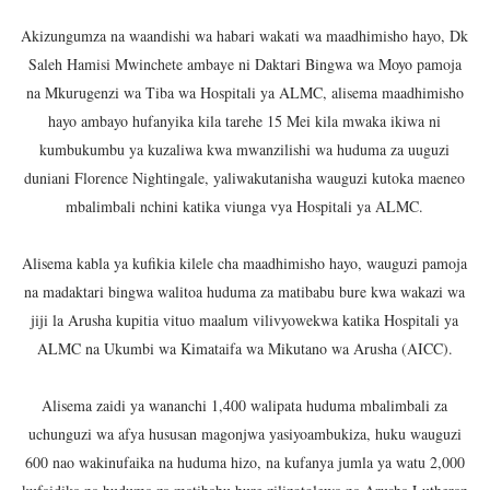
TANTRADE YAWATAKA WAZALISHAJI KUTUMIA FURSA 
Akizungumza na waandishi wa habari wakati wa maadhimisho hayo, Dk
Saleh Hamisi Mwinchete ambaye ni Daktari Bingwa wa Moyo pamoja
MUSOMA YATOA TENDA ZA SH. MILIONI 99 KWA MAKU
na Mkurugenzi wa Tiba wa Hospitali ya ALMC, alisema maadhimisho
hayo ambayo hufanyika kila tarehe 15 Mei kila mwaka ikiwa ni
KILA KILO INAYOPOTEA NI SHILINGI INAYOPOTEA - 
kumbukumbu ya kuzaliwa kwa mwanzilishi wa huduma za uuguzi
HABARI ZILIZOPEWA UZITO WA JUU KATIKA MAGAZETI 
duniani Florence Nightingale, yaliwakutanisha wauguzi kutoka maeneo
mbalimbali nchini katika viunga vya Hospitali ya ALMC.
WIZARA YA MAWASILIANO YATAJA MAFANIKIO MAKUB
Alisema kabla ya kufikia kilele cha maadhimisho hayo, wauguzi pamoja
na madaktari bingwa walitoa huduma za matibabu bure kwa wakazi wa
jiji la Arusha kupitia vituo maalum vilivyowekwa katika Hospitali ya
ALMC na Ukumbi wa Kimataifa wa Mikutano wa Arusha (AICC).
Alisema zaidi ya wananchi 1,400 walipata huduma mbalimbali za
uchunguzi wa afya hususan magonjwa yasiyoambukiza, huku wauguzi
600 nao wakinufaika na huduma hizo, na kufanya jumla ya watu 2,000