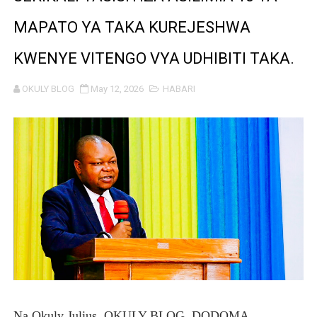
Taasisi 54 za Umma kuwasilisha taarifa za utendaji wa 
MAPATO YA TAKA KUREJESHWA
WAKULIMA, WAFUGAJI, WAVUVI WAPONGEZWA KWA KU
KWENYE VITENGO VYA UDHIBITI TAKA.
WMA YAENDELEA KUTOA ELIMU YA VIPIMO SAHIHI N
OKULY BLOG
May 12, 2026
HABARI
WAMILIKI VITUO VYA KULEA WATOTO WAHIMIZWA KU
TARURA YAONGEZA KASI UJENZI WA BARABARA ZA A
CDICD YAONGEZA THAMANI YA BLACK GRANITE
BARRICK NORTH MARA YAZIDI KUBORESHA MAISHA YA
Msajili wa Hazina akutana na kufanya mazungumzo na 
MKANDARASI AKAMILISHA AWAMU YA KWANZA YA UVU
SERIKALI KUSHIRIKIANA NA SEKTA BINAFSI KUDHIBITI T
Na Okuly Julius, OKULY BLOG, DODOMA