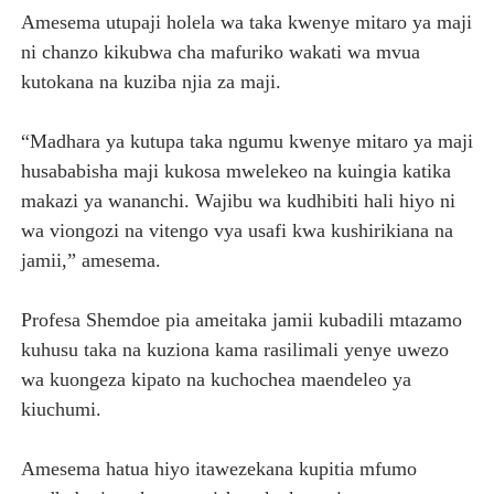
Amesema utupaji holela wa taka kwenye mitaro ya maji
ni chanzo kikubwa cha mafuriko wakati wa mvua
kutokana na kuziba njia za maji.
“Madhara ya kutupa taka ngumu kwenye mitaro ya maji
husababisha maji kukosa mwelekeo na kuingia katika
makazi ya wananchi. Wajibu wa kudhibiti hali hiyo ni
wa viongozi na vitengo vya usafi kwa kushirikiana na
jamii,” amesema.
Profesa Shemdoe pia ameitaka jamii kubadili mtazamo
kuhusu taka na kuziona kama rasilimali yenye uwezo
wa kuongeza kipato na kuchochea maendeleo ya
kiuchumi.
Amesema hatua hiyo itawezekana kupitia mfumo