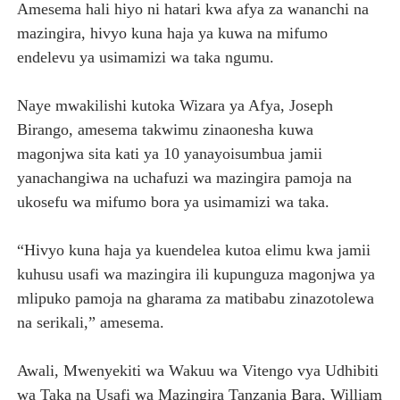
Amesema hali hiyo ni hatari kwa afya za wananchi na
mazingira, hivyo kuna haja ya kuwa na mifumo
endelevu ya usimamizi wa taka ngumu.
Naye mwakilishi kutoka Wizara ya Afya, Joseph
Birango, amesema takwimu zinaonesha kuwa
magonjwa sita kati ya 10 yanayoisumbua jamii
yanachangiwa na uchafuzi wa mazingira pamoja na
ukosefu wa mifumo bora ya usimamizi wa taka.
“Hivyo kuna haja ya kuendelea kutoa elimu kwa jamii
kuhusu usafi wa mazingira ili kupunguza magonjwa ya
mlipuko pamoja na gharama za matibabu zinazotolewa
na serikali,” amesema.
Awali, Mwenyekiti wa Wakuu wa Vitengo vya Udhibiti
wa Taka na Usafi wa Mazingira Tanzania Bara, William