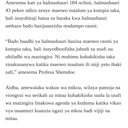
Amesema kati ya halmashauri 184 nchini, halmashauri
43 pekee ndizo zenye maeneo maalum ya kutupia taka,
hali inayohitaji hatua za haraka kwa halmashauri
ambazo bado hazijaanzisha madampo rasmi.
“Bado baadhi ya halmashauri hazina maeneo rasmi ya
kutupia taka, hali inayodhoofisha juhudi za usafi na
uhifadhi wa mazingira. Ni muhimu kuhakikisha taka
zinakusanywa katika maeneo maalum ili miji yetu ibaki
safi,” amesema Profesa Shemdoe.
Aidha, amewataka wakuu wa mikoa, wilaya pamoja na
viongozi wa serikali za mitaa kuhakikisha suala la usafi
wa mazingira linakuwa agenda ya kudumu katika vikao
vya maamuzi kuanzia ngazi ya mkoa hadi vijiji na
mitaa.