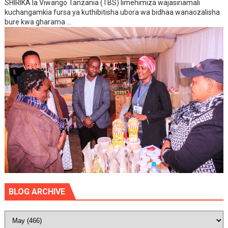
SHIRIKA la Viwango Tanzania (TBS) limehimiza wajasiriamali
kuchangamkia fursa ya kuthibitisha ubora wa bidhaa wanaozalisha
bure kwa gharama ...
BLOG ARCHIVE