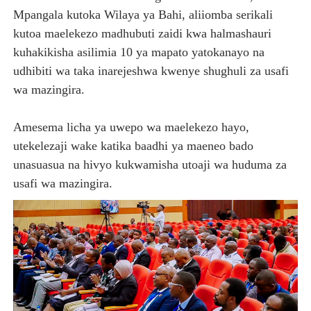
Mpangala kutoka Wilaya ya Bahi, aliiomba serikali
kutoa maelekezo madhubuti zaidi kwa halmashauri
kuhakikisha asilimia 10 ya mapato yatokanayo na
udhibiti wa taka inarejeshwa kwenye shughuli za usafi
wa mazingira.
Amesema licha ya uwepo wa maelekezo hayo,
utekelezaji wake katika baadhi ya maeneo bado
unasuasua na hivyo kukwamisha utoaji wa huduma za
usafi wa mazingira.