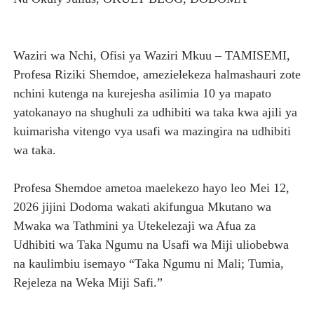
BALOZI MBAROUK ASEMA ITALIA INA NAFASI KUBWA YA
VIJANA TUJITOKEZE KUITETEA SERIKALI DHIDI YA U
Waziri wa Nchi, Ofisi ya Waziri Mkuu – TAMISEMI,
Profesa Riziki Shemdoe, amezielekeza halmashauri zote
WAZIRI DKT. GWAJIMA AMKABIDHI BAJAJI MPYA PIUS 
nchini kutenga na kurejesha asilimia 10 ya mapato
yatokanayo na shughuli za udhibiti wa taka kwa ajili ya
NISHATI MBADALA 'RAFIKI BRIQUETTES' YAFUNGUA MI
kuimarisha vitengo vya usafi wa mazingira na udhibiti
TBS YAHIMIZA WAJASIRIAMALI KUTHIBITISHA UBORA
wa taka.
Profesa Shemdoe ametoa maelekezo hayo leo Mei 12,
2026 jijini Dodoma wakati akifungua Mkutano wa
Mwaka wa Tathmini ya Utekelezaji wa Afua za
Udhibiti wa Taka Ngumu na Usafi wa Miji uliobebwa
na kaulimbiu isemayo “Taka Ngumu ni Mali; Tumia,
Rejeleza na Weka Miji Safi.”