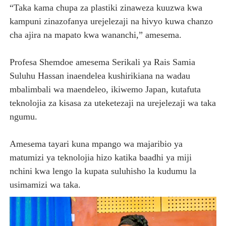
“Taka kama chupa za plastiki zinaweza kuuzwa kwa
kampuni zinazofanya urejelezaji na hivyo kuwa chanzo
cha ajira na mapato kwa wananchi,” amesema.
Profesa Shemdoe amesema Serikali ya Rais Samia
Suluhu Hassan inaendelea kushirikiana na wadau
mbalimbali wa maendeleo, ikiwemo Japan, kutafuta
teknolojia za kisasa za uteketezaji na urejelezaji wa taka
ngumu.
Amesema tayari kuna mpango wa majaribio ya
matumizi ya teknolojia hizo katika baadhi ya miji
nchini kwa lengo la kupata suluhisho la kudumu la
usimamizi wa taka.