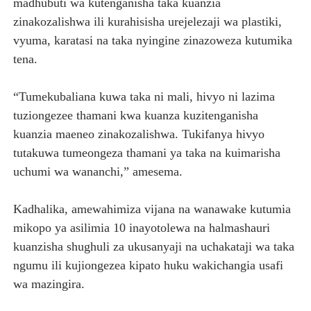
madhubuti wa kutenganisha taka kuanzia
zinakozalishwa ili kurahisisha urejelezaji wa plastiki,
vyuma, karatasi na taka nyingine zinazoweza kutumika
tena.
“Tumekubaliana kuwa taka ni mali, hivyo ni lazima
tuziongezee thamani kwa kuanza kuzitenganisha
kuanzia maeneo zinakozalishwa. Tukifanya hivyo
tutakuwa tumeongeza thamani ya taka na kuimarisha
uchumi wa wananchi,” amesema.
Kadhalika, amewahimiza vijana na wanawake kutumia
mikopo ya asilimia 10 inayotolewa na halmashauri
kuanzisha shughuli za ukusanyaji na uchakataji wa taka
ngumu ili kujiongezea kipato huku wakichangia usafi
wa mazingira.