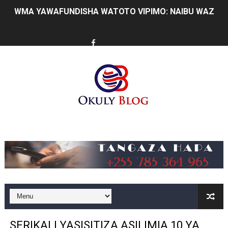
WMA YAWAFUNDISHA WATOTO VIPIMO: NAIBU WAZIRI 
TBS YAWAHIMIZA WAJASIRIAMALI KUOMBA ALAMA Y
NAIBU KATIBU MKUU UJENZI ARIDHISHWA NA MABORE
DKT. MSONDE: TBA NI KITOVU CHA FURSA ZA UWEKEZAJ
Waziri Kabudi: Kilosa Iendelee Kulinda Amani, Kuimarish
HABARI ZILIZOPEWA UZITO WA JUU KATIKA MAGAZETI 
Music
MHE. MAHUNDI ASHIRIKI MAPOKEZI YA MWAKILISHI WA
KAULIMBIU YA PSSSF YA ‘TUNALIPA JANA’ INAFANYIK
TANZANIA KUNUFAIKA NA SH. BILIONI 10 ZA BIASHARA
TIRDO YAJA NA TEKNOLOJIA YA KUPUNGUZA UPOTEV
SERIKALI YASISITIZA ASILIMIA 10 YA