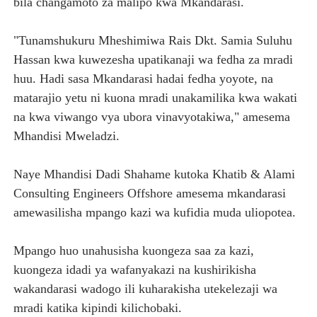
bila changamoto za malipo kwa Mkandarasi.
"Tunamshukuru Mheshimiwa Rais Dkt. Samia Suluhu
Hassan kwa kuwezesha upatikanaji wa fedha za mradi
huu. Hadi sasa Mkandarasi hadai fedha yoyote, na
matarajio yetu ni kuona mradi unakamilika kwa wakati
na kwa viwango vya ubora vinavyotakiwa," amesema
Mhandisi Mweladzi.
Naye Mhandisi Dadi Shahame kutoka Khatib & Alami
Consulting Engineers Offshore amesema mkandarasi
amewasilisha mpango kazi wa kufidia muda uliopotea.
Mpango huo unahusisha kuongeza saa za kazi,
kuongeza idadi ya wafanyakazi na kushirikisha
wakandarasi wadogo ili kuharakisha utekelezaji wa
mradi katika kipindi kilichobaki.