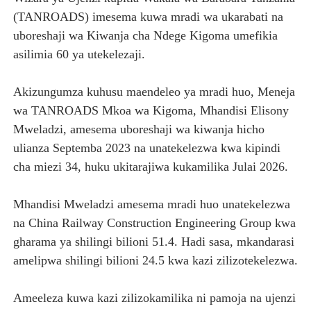
(TANROADS) imesema kuwa mradi wa ukarabati na
TPDC YARIDHISHWA NA MAENDELEO YA UJENZI WA P
uboreshaji wa Kiwanja cha Ndege Kigoma umefikia
NHIF: BIMA YA AFYA NI MSINGI WA MAISHA YA KILA M
asilimia 60 ya utekelezaji.
LONDO AIPONGEZA FCC KWA KUJENGA USHINDANI WA 
Akizungumza kuhusu maendeleo ya mradi huo, Meneja
wa TANROADS Mkoa wa Kigoma, Mhandisi Elisony
TBS YASISITIZA UBORA WA BIDHAA KUWA CHACHU YA 
Mweladzi, amesema uboreshaji wa kiwanja hicho
KILA KILO INAYOPOTEA NI SHILINGI INAYOPOTEA - 
ulianza Septemba 2023 na unatekelezwa kwa kipindi
cha miezi 34, huku ukitarajiwa kukamilika Julai 2026.
Mhandisi Mweladzi amesema mradi huo unatekelezwa
na China Railway Construction Engineering Group kwa
gharama ya shilingi bilioni 51.4. Hadi sasa, mkandarasi
amelipwa shilingi bilioni 24.5 kwa kazi zilizotekelezwa.
Ameeleza kuwa kazi zilizokamilika ni pamoja na ujenzi