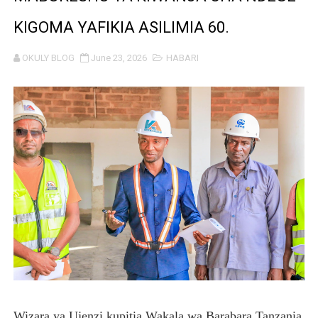
REA YAPELEKA FURSA YA MKOPO NAFUU WA UJENZI WA
KIGOMA YAFIKIA ASILIMIA 60.
Msajili wa Hazina ateta na Rais wa Benki ya Biashara n
OKULY BLOG
June 23, 2026
HABARI
MHANDISI SWEDI: NANENANE NI FURSA YA KUIMARISHA
TEKNOLOJIA YA NYUKLIA: MSAADA MKUBWA KATIKA MA
WMA YAPONGEZWA KWA KUANZISHA KLABU ZA VIPIMO
TBS Yaendelea kutoa elimu ya uthibitishaji ubora wa 
TACAIDS YASISITIZA KINGA DHIDI YA UKIMWI KULINDA
LONDO: KUONGEZA THAMANI YA MAZAO NDIO NJIA YA
WRRB YAJA NA UBUNIFU KWENYE ZAO LA PARACHICHI
HABARI ZILIZOPEWA UZITO WA JUU KATIKA MAGAZETI 
Wizara ya Ujenzi kupitia Wakala wa Barabara Tanzania