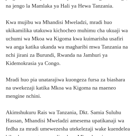
na jengo la Mamlaka ya Hali ya Hewa Tanzania.
Kwa mujibu wa Mhandisi Mweladzi, mradi huo
ukikamilika utakuwa kichocheo muhimu cha ukuaji wa
uchumi wa Mkoa wa Kigoma kwa kuimarisha usafiri
wa anga katika ukanda wa magharibi mwa Tanzania na
nchi jirani za Burundi, Rwanda na Jamhuri ya
Kidemokrasia ya Congo.
Mradi huo pia unatarajiwa kuongeza fursa za biashara
na uwekezaji katika Mkoa wa Kigoma na maeneo
mengine nchini.
Akimshukuru Rais wa Tanzania, Dkt. Samia Suluhu
Hassan, Mhandisi Mweladzi amesema upatikanaji wa
fedha za mradi umewezesha utekelezaji wake kuendelea