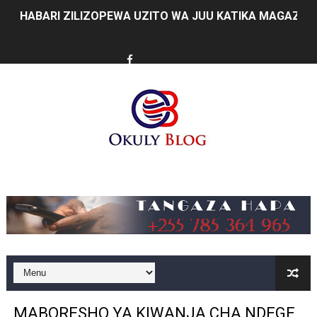
HABARI ZILIZOPEWA UZITO WA JUU KATIKA MAGAZETI 
WIZARA YA MAWASILIANO YATAJA MAFANIKIO MAKUB
FCC YAIMARISHA ELIMU YA USHINDANI NA ULINZI WA 
Prof. Kabudi ahimiza matumizi ya teknolojia za kisasa ka
MTWALE AITAKA TARURA IENDELEE KUTOA TABASAMU
PROF. NAGU: TARURA ONGEZENI ELIMU KWA WANANC
Music
WAZIRI SANGU AZITAKA PSSSF,NSSF,WCF NA OSHA K
MTENDAJI MKUU WMA AHAMASISHA WANANCHI KUTUMI
TBS YAENDELEA KUTOA ELUMU YA VIWANGO MAONES
RAIS SAMIA AIPONGEZA TADB KUWA MDHAMINI MKUU 
MABORESHO YA KIWANJA CHA NDEGE