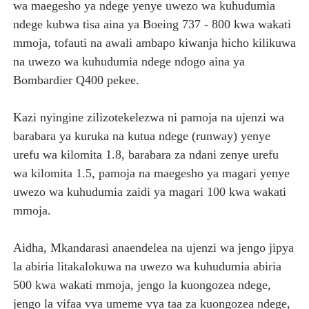
wa maegesho ya ndege yenye uwezo wa kuhudumia
ndege kubwa tisa aina ya Boeing 737 - 800 kwa wakati
mmoja, tofauti na awali ambapo kiwanja hicho kilikuwa
na uwezo wa kuhudumia ndege ndogo aina ya
Bombardier Q400 pekee.
Kazi nyingine zilizotekelezwa ni pamoja na ujenzi wa
barabara ya kuruka na kutua ndege (runway) yenye
urefu wa kilomita 1.8, barabara za ndani zenye urefu
wa kilomita 1.5, pamoja na maegesho ya magari yenye
uwezo wa kuhudumia zaidi ya magari 100 kwa wakati
mmoja.
Aidha, Mkandarasi anaendelea na ujenzi wa jengo jipya
la abiria litakalokuwa na uwezo wa kuhudumia abiria
500 kwa wakati mmoja, jengo la kuongozea ndege,
jengo la vifaa vya umeme vya taa za kuongozea ndege,