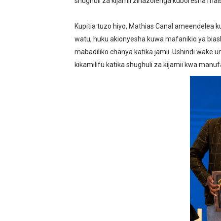
shughuli za kijamii zinazolenga kuboresha mai
Kupitia tuzo hiyo, Mathias Canal ameendelea k
watu, huku akionyesha kuwa mafanikio ya bi
mabadiliko chanya katika jamii. Ushindi wake
kikamilifu katika shughuli za kijamii kwa manuf