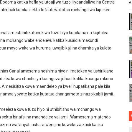
ni Dodoma katika hafla ya utoaji wa tuzo iliyoandaliwa na Central
A
RIAMALI KUOMBA ALAMA YA UBORA MTANDAONI
alimbali kutoka sekta tofauti waliotoa mchango wa kipekee
ZI ARIDHISHWA NA MABORESHO YA TEMESA
l amestahili kutunukiwa tuzo hiyo kutokana na kujitolea
VU CHA FURSA ZA UWEKEZAJI KUPITIA MIRADI YA UBIA (P
ja na mchango wake endelevu katika kusaidia makundi
lee Kulinda Amani, Kuimarisha Kilimo na Ufugaji wa Kisasa
mbua moyo wake wa huruma, uwajibikaji na dhamira ya kuleta
 WA JUU KATIKA MAGAZETI YA AGOSTI 7,2026
hias Canal amesema heshima hiyo ni matokeo ya ushirikiano
aendelea kuwa chachu ya kuongeza juhudi katika kuunga mkono
 Amesisitiza kuwa maendeleo ya kweli hupatikana pale kila
amna yoyote katika kutatua changamoto zinazoikabili jamii.
meeleza kuwa tuzo hiyo ni uthibitisho wa mchango wa
ya sekta binafsi na maendeleo ya jamii. Wamesema matendo
zi na wafanyabiashara wengine kuwekeza zaidi katika