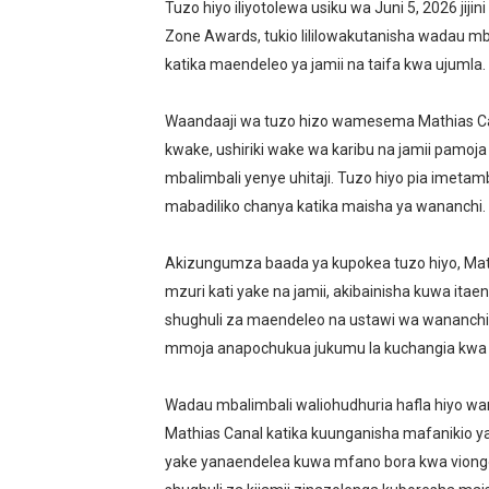
Tuzo hiyo iliyotolewa usiku wa Juni 5, 2026 jiji
TBS YAWAHIMIZA WAJASI
Zone Awards, tukio lililowakutanisha wadau mb
katika maendeleo ya jamii na taifa kwa ujumla.
NAIBU KATIBU MKUU UJEN
Waandaaji wa tuzo hizo wamesema Mathias Cana
DKT. MSONDE: TBA NI KITO
kwake, ushiriki wake wa karibu na jamii pamo
Waziri Kabudi: Kilosa Iende
mbalimbali yenye uhitaji. Tuzo hiyo pia imeta
mabadiliko chanya katika maisha ya wananchi.
HABARI ZILIZOPEWA UZITO
Akizungumza baada ya kupokea tuzo hiyo, Mat
mzuri kati yake na jamii, akibainisha kuwa it
shughuli za maendeleo na ustawi wa wananchi.
mmoja anapochukua jukumu la kuchangia kwa n
Wadau mbalimbali waliohudhuria hafla hiyo wa
Mathias Canal katika kuunganisha mafanikio 
yake yanaendelea kuwa mfano bora kwa viongo