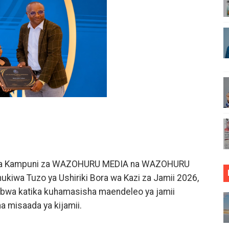
EMBA WATEMBELEA BANDA LA WMA NANE NANE, WAPATA E
RASIMISHAJI BIASHARA NA USAJILI WA ALAMA ZA BIASHA
ONGONI MWA TAASISI BORA ZA MIUNDOMBINU AFRIKA
ja sababu kuanzisha klabu ya uhamiaji
AO MAKUU YA CCM DODOMA
ARISHA USALAMA, UHIFADHI WA MAZINGIRA
 WRRB KWA KUWAWEZESHA WAKULIMA KUFIKIA MASOKO
u wa Kampuni za WAZOHURU MEDIA na WAZOHURU
IDHISHWA NA HUDUMA ZA TADB KWA WAKULIMA
iwa Tuzo ya Ushiriki Bora wa Kazi za Jamii 2026,
bwa katika kuhamasisha maendeleo ya jamii
MALI KUTHIBITISHA UBORA WA BIDHAA ZAO ARUSHA
na misaada ya kijamii.
O VIPIMO: NAIBU WAZIRI MALIASILI APONGEZA