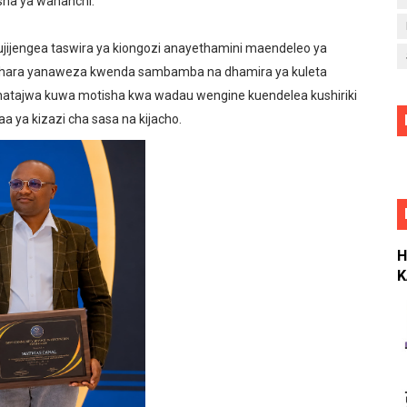
sha ya wananchi.
ujijengea taswira ya kiongozi anayethamini maendeleo ya
ashara yanaweza kwenda sambamba na dhamira ya kuleta
 unatajwa kuwa motisha kwa wadau wengine kuendelea kushiriki
aa ya kizazi cha sasa na kijacho.
H
K