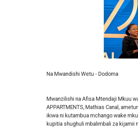
WAJASIRIAMALI KUTOKA P
BRELA YATOA ELIMU YA U
TARURA YATAJWA KUWA MI
Mkurugenzi Green Acres ata
MWANRI APOKELEWA MAK
Na Mwandishi Wetu - Dodoma
UKAGUZI WA MIGODI WAIM
MHE. CHANDE AIPONGEZA
Mwanzilishi na Afisa Mtendaji Mku
NAIBU WAZIRI CHANDE AR
APPARTMENTS, Mathias Canal, ametunuk
ikiwa ni kutambua mchango wake mku
TBS YAHIMIZA WAJASIRIA
kupitia shughuli mbalimbali za kijamii 
WMA YAWAFUNDISHA WATOT