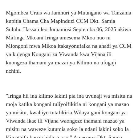
NHIF: BIMA YA AFYA NI MSINGI WA MAISHA YA KILA M
Mgombea Urais wa Jamhuri ya Muungano wa Tanzania
kupitia Chama Cha Mapinduzi CCM Dkt. Samia
LONDO AIPONGEZA FCC KWA KUJENGA USHINDANI WA 
Suluhu Hassan leo Jumamosi Septemba 06, 2025 akiwa
TBS YASISITIZA UBORA WA BIDHAA KUWA CHACHU YA 
Mafinga Mkoani Iringa amesema Mkoa huo ni
Miongoni mwa Mikoa itakayonufaika na ahadi ya CCM
KILA KILO INAYOPOTEA NI SHILINGI INAYOPOTEA - 
ya kujenga Kongani za Viwanda kwa Vijana ili
kuongeza thamani ya mazai ya Kilimo na ufugaji
HABARI ZILIZOPEWA UZITO WA JUU KATIKA MAGAZETI 
nchini.
"Iringa hii ina kilimo lakini pia ina uvunaji wa misitu na
moja katika kongani tuliyoifikiria ni kongani ya mazao
ya misitu, kwahiyo tutafikiria Wilaya gani kongani ya
Viwanda ikae ili Vijana waongeze thamani mazao ya
misitu na waweze kutumia soko la ndani lakini soko la
Kimataifa kuuza bidhaa zao." Amesema Dkt. Samia.