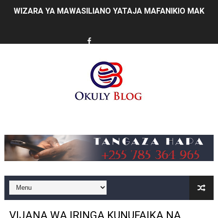
WIZARA YA MAWASILIANO YATAJA MAFANIKIO MAKUB
FCC YAIMARISHA ELIMU YA USHINDANI NA ULINZI WA 
Prof. Kabudi ahimiza matumizi ya teknolojia za kisasa ka
MTWALE AITAKA TARURA IENDELEE KUTOA TABASAMU
PROF. NAGU: TARURA ONGEZENI ELIMU KWA WANANC
WAZIRI SANGU AZITAKA PSSSF,NSSF,WCF NA OSHA K
Music
MTENDAJI MKUU WMA AHAMASISHA WANANCHI KUTUMI
TBS YAENDELEA KUTOA ELUMU YA VIWANGO MAONES
RAIS SAMIA AIPONGEZA TADB KUWA MDHAMINI MKUU 
REA YAPELEKA FURSA YA MKOPO NAFUU WA UJENZI WA
VIJANA WA IRINGA KUNUFAIKA NA