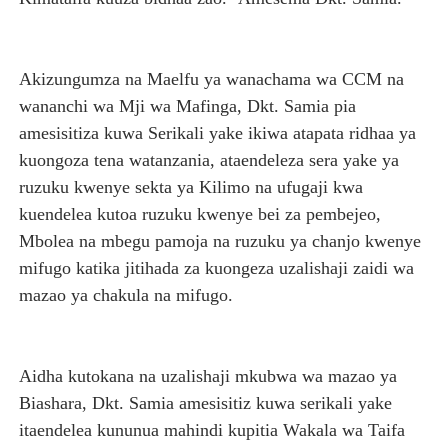
Akizungumza na Maelfu ya wanachama wa CCM na
wananchi wa Mji wa Mafinga, Dkt. Samia pia
amesisitiza kuwa Serikali yake ikiwa atapata ridhaa ya
kuongoza tena watanzania, ataendeleza sera yake ya
ruzuku kwenye sekta ya Kilimo na ufugaji kwa
kuendelea kutoa ruzuku kwenye bei za pembejeo,
Mbolea na mbegu pamoja na ruzuku ya chanjo kwenye
mifugo katika jitihada za kuongeza uzalishaji zaidi wa
mazao ya chakula na mifugo.
Aidha kutokana na uzalishaji mkubwa wa mazao ya
Biashara, Dkt. Samia amesisitiz kuwa serikali yake
itaendelea kununua mahindi kupitia Wakala wa Taifa