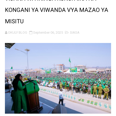
Msajili wa Hazina ateta na Rais wa Benki ya Biashara n
KONGANI YA VIWANDA VYA MAZAO YA
MHANDISI SWEDI: NANENANE NI FURSA YA KUIMARISHA
MISITU
TEKNOLOJIA YA NYUKLIA: MSAADA MKUBWA KATIKA MA
OKULY BLOG
September 06, 2025
SIASA
WMA YAPONGEZWA KWA KUANZISHA KLABU ZA VIPIMO
TBS Yaendelea kutoa elimu ya uthibitishaji ubora wa 
TACAIDS YASISITIZA KINGA DHIDI YA UKIMWI KULINDA
LONDO: KUONGEZA THAMANI YA MAZAO NDIO NJIA YA
WRRB YAJA NA UBUNIFU KWENYE ZAO LA PARACHICHI
HABARI ZILIZOPEWA UZITO WA JUU KATIKA MAGAZETI 
TPDC YARIDHISHWA NA MAENDELEO YA UJENZI WA P