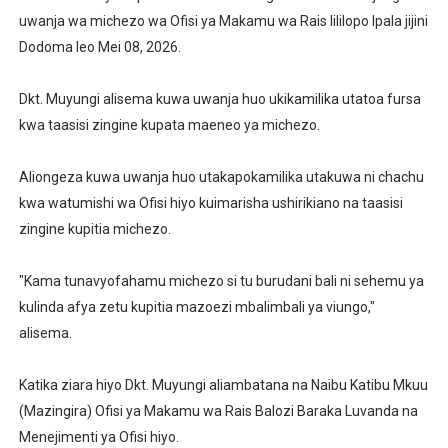
uwanja wa michezo wa Ofisi ya Makamu wa Rais lililopo Ipala jijini
RAIS SAMIA AIPONGEZA TADB KUWA MDHAMINI MKUU 
Dodoma leo Mei 08, 2026.
REA YAPELEKA FURSA YA MKOPO NAFUU WA UJENZI WA
Dkt. Muyungi alisema kuwa uwanja huo ukikamilika utatoa fursa
Msajili wa Hazina ateta na Rais wa Benki ya Biashara n
kwa taasisi zingine kupata maeneo ya michezo.
MHANDISI SWEDI: NANENANE NI FURSA YA KUIMARISHA
Aliongeza kuwa uwanja huo utakapokamilika utakuwa ni chachu
kwa watumishi wa Ofisi hiyo kuimarisha ushirikiano na taasisi
NM-AIST KINARA WA MAONESHO YA NANENANE KANDA 
zingine kupitia michezo.
"Kama tunavyofahamu michezo si tu burudani bali ni sehemu ya
kulinda afya zetu kupitia mazoezi mbalimbali ya viungo,"
alisema.
Katika ziara hiyo Dkt. Muyungi aliambatana na Naibu Katibu Mkuu
(Mazingira) Ofisi ya Makamu wa Rais Balozi Baraka Luvanda na
Menejimenti ya Ofisi hiyo.