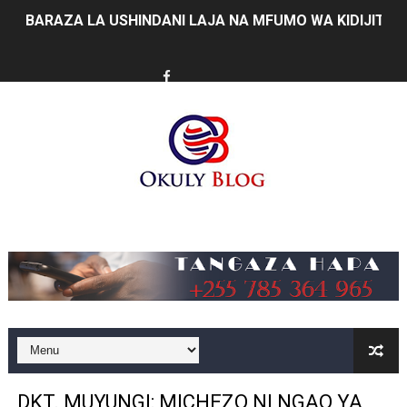
BARAZA LA USHINDANI LAJA NA MFUMO WA KIDIJITAL
TBS YATOA ELIMU YA UZINGATIAJI WA VIWANGO KWE
ORIJIN Yawaunganisha Marafiki Kwenye Gumzo la Ladh
SERIKALI KUIMARISHA MIUNDOMBINU KUCHOCHEA UZA
WATUHUMIWA ZAIDI YA 14 WAKAMATWA KWA UTOROSH
KIONGOZI MSTAAFU WA WMA ASEMA VIPIMO SAHIHI N
Music
WMA YAMUAHIDI MKUU WA WILAYA YA IRAMBA KUIMAR
AJIRA ZAIDI YA 420 ZAZALISHWA KUPITIA UJENZI WA
TANTRADE YAWATAKA WAZALISHAJI KUTUMIA FURSA 
MUSOMA YATOA TENDA ZA SH. MILIONI 99 KWA MAKU
DKT. MUYUNGI: MICHEZO NI NGAO YA