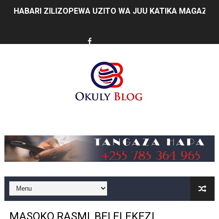
HABARI ZILIZOPEWA UZITO WA JUU KATIKA MAGAZETI 
MHE. MAHUNDI ASHIRIKI MAPOKEZI YA MWAKILISHI WA
KAULIMBIU YA PSSSF YA ‘TUNALIPA JANA’ INAFANYIK
TANZANIA KUNUFAIKA NA SH. BILIONI 10 ZA BIASHARA
TIRDO YAJA NA TEKNOLOJIA YA KUPUNGUZA UPOTEV
Taasisi 54 za Umma kuwasilisha taarifa za utendaji wa 
Music
WAKULIMA, WAFUGAJI, WAVUVI WAPONGEZWA KWA KU
WMA YAENDELEA KUTOA ELIMU YA VIPIMO SAHIHI N
WAMILIKI VITUO VYA KULEA WATOTO WAHIMIZWA KU
TARURA YAONGEZA KASI UJENZI WA BARABARA ZA A
MASOKO RASMI, BEI ELEKEZI