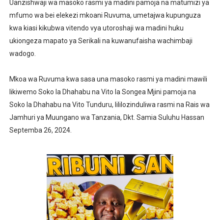
Uanzishwaji wa masoko rasmi ya madini pamoja na matumizi ya
HABARI ZILIZOPEWA UZITO WA JUU KATIKA MAGAZETI 
mfumo wa bei elekezi mkoani Ruvuma, umetajwa kupunguza
kwa kiasi kikubwa vitendo vya utoroshaji wa madini huku
TBS YAWAHIMIZA WAJASIRIAMALI KUOMBA ALAMA Y
ukiongeza mapato ya Serikali na kuwanufaisha wachimbaji
wadogo.
NAIBU KATIBU MKUU UJENZI ARIDHISHWA NA MABORE
DKT. MSONDE: TBA NI KITOVU CHA FURSA ZA UWEKEZAJ
Mkoa wa Ruvuma kwa sasa una masoko rasmi ya madini mawili
likiwemo Soko la Dhahabu na Vito la Songea Mjini pamoja na
Waziri Kabudi: Kilosa Iendelee Kulinda Amani, Kuimarish
Soko la Dhahabu na Vito Tunduru, lililozinduliwa rasmi na Rais wa
Jamhuri ya Muungano wa Tanzania, Dkt. Samia Suluhu Hassan
Septemba 26, 2024.