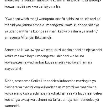
lililoikosesha Serikali mapato na kuwafanya wachimbaji wadogo
kuuza madini yao kwa bei isiyo na tija.
“Kwa sasa wachimbaji wanapata taarifa sahihi za bei elekezi za
madini yao, jambo ambalo limeongeza uwazi, kuondoa mianya
ya udanganyifu na kuongeza imani katika biashara ya madini,”
amesema Mhandisi Bikulamchi.
Ameeleza kuwa uwepo wa wanunuzi kutoka ndani na nje ya nchi
katika masoko hayo umeongeza ushindani wa bei na
kuwawezesha wachimbaji kuuza madini yao kwa thamani
inayostahili.
Aidha, amesema Serikali itaendelea kuboresha mazingira ya
biashara ya madini kwa kuimarisha usimamizi wa masoko na
kutoa elimu kwa wachimbaji ili kuhakikisha sekta hiyo inaendelea
kuchangia ukuaji wa uchumi wa taifa pamoja na maendeleo ya
wananchi.