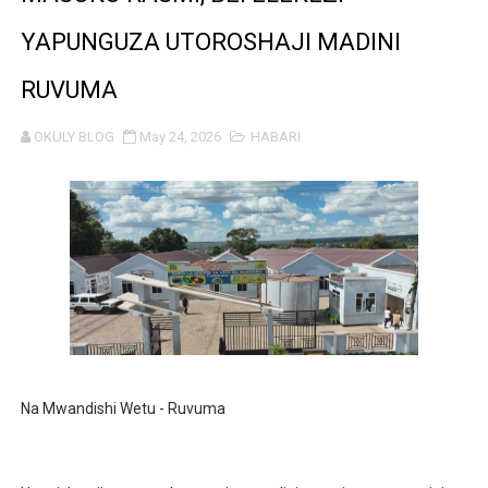
CDICD YAONGEZA THAMANI YA BLACK GRANITE
YAPUNGUZA UTOROSHAJI MADINI
BARRICK NORTH MARA YAZIDI KUBORESHA MAISHA YA
RUVUMA
Msajili wa Hazina akutana na kufanya mazungumzo na 
OKULY BLOG
May 24, 2026
HABARI
MKANDARASI AKAMILISHA AWAMU YA KWANZA YA UVU
SERIKALI KUSHIRIKIANA NA SEKTA BINAFSI KUDHIBITI T
BALOZI MBAROUK ASEMA ITALIA INA NAFASI KUBWA YA
VIJANA TUJITOKEZE KUITETEA SERIKALI DHIDI YA U
WAZIRI DKT. GWAJIMA AMKABIDHI BAJAJI MPYA PIUS 
Na Mwandishi Wetu - Ruvuma
NISHATI MBADALA 'RAFIKI BRIQUETTES' YAFUNGUA MI
TBA YAFUNGUA FURSA MPYA ZA UWEKEZAJI KATIKA M