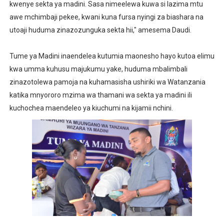
kwenye sekta ya madini. Sasa nimeelewa kuwa si lazima mtu
awe mchimbaji pekee, kwani kuna fursa nyingi za biashara na
utoaji huduma zinazozunguka sekta hii," amesema Daudi.
Tume ya Madini inaendelea kutumia maonesho hayo kutoa elimu
kwa umma kuhusu majukumu yake, huduma mbalimbali
zinazotolewa pamoja na kuhamasisha ushiriki wa Watanzania
katika mnyororo mzima wa thamani wa sekta ya madini ili
kuchochea maendeleo ya kiuchumi na kijamii nchini.