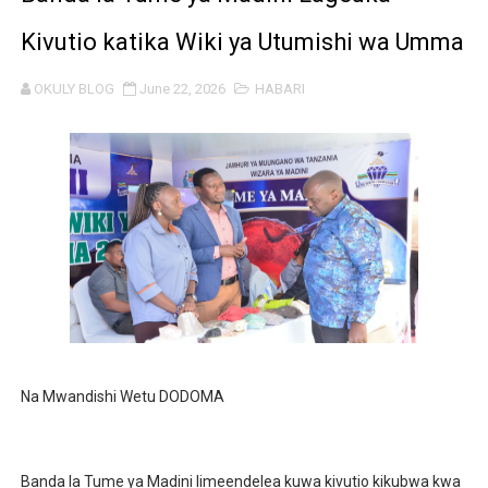
UKAGUZI WA MIGODI WAIMARISHA USALAMA, UHIFADH
Kivutio katika Wiki ya Utumishi wa Umma
MHE. CHANDE AIPONGEZA WRRB KWA KUWAWEZESHA 
OKULY BLOG
June 22, 2026
HABARI
NAIBU WAZIRI CHANDE ARIDHISHWA NA HUDUMA ZA 
TBS YAHIMIZA WAJASIRIAMALI KUTHIBITISHA UBORA
WMA YAWAFUNDISHA WATOTO VIPIMO: NAIBU WAZIRI 
TBS YAWAHIMIZA WAJASIRIAMALI KUOMBA ALAMA Y
NAIBU KATIBU MKUU UJENZI ARIDHISHWA NA MABORE
DKT. MSONDE: TBA NI KITOVU CHA FURSA ZA UWEKEZAJ
Na Mwandishi Wetu DODOMA
Waziri Kabudi: Kilosa Iendelee Kulinda Amani, Kuimarish
HABARI ZILIZOPEWA UZITO WA JUU KATIKA MAGAZETI 
Banda la Tume ya Madini limeendelea kuwa kivutio kikubwa kwa