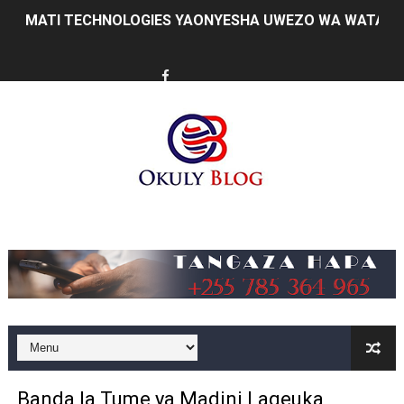
MATI TECHNOLOGIES YAONYESHA UWEZO WA WATANZA
WANAWAKE TFC NYENZO YA KUJENGA UCHUMI WA FAMIL
ULEGA: TEKNOLOJIA BUNIFU ZIWAFIKIE WAKULIMA NA W
SERIKALI INATAMBUA MCHANGO WA WAZEE: WAZIRI S
RAIS SAMIA, MUSEVEN WASHUHUDIA MAKUBALIANO YA 
WAJASIRIAMALI KUTOKA PEMBA WATEMBELEA BANDA 
Music
BRELA YATOA ELIMU YA URASIMISHAJI BIASHARA NA 
TARURA YATAJWA KUWA MIONGONI MWA TAASISI BOR
Mkurugenzi Green Acres ataja sababu kuanzisha klabu 
MWANRI APOKELEWA MAKAO MAKUU YA CCM DODOM
Banda la Tume ya Madini Lageuka