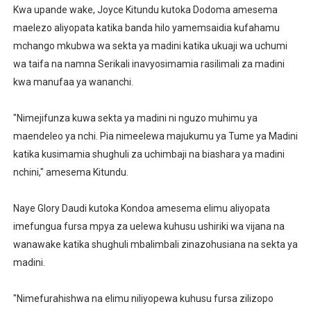
Kwa upande wake, Joyce Kitundu kutoka Dodoma amesema
maelezo aliyopata katika banda hilo yamemsaidia kufahamu
mchango mkubwa wa sekta ya madini katika ukuaji wa uchumi
wa taifa na namna Serikali inavyosimamia rasilimali za madini
kwa manufaa ya wananchi.
"Nimejifunza kuwa sekta ya madini ni nguzo muhimu ya
maendeleo ya nchi. Pia nimeelewa majukumu ya Tume ya Madini
katika kusimamia shughuli za uchimbaji na biashara ya madini
nchini," amesema Kitundu.
Naye Glory Daudi kutoka Kondoa amesema elimu aliyopata
imefungua fursa mpya za uelewa kuhusu ushiriki wa vijana na
wanawake katika shughuli mbalimbali zinazohusiana na sekta ya
madini.
"Nimefurahishwa na elimu niliyopewa kuhusu fursa zilizopo