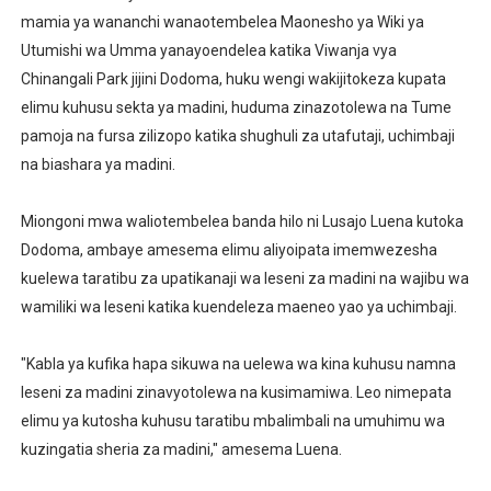
mamia ya wananchi wanaotembelea Maonesho ya Wiki ya
MHE. MAHUNDI ASHIRIKI MAPOKEZI YA MWAKILISHI WA
Utumishi wa Umma yanayoendelea katika Viwanja vya
KAULIMBIU YA PSSSF YA ‘TUNALIPA JANA’ INAFANYIK
Chinangali Park jijini Dodoma, huku wengi wakijitokeza kupata
elimu kuhusu sekta ya madini, huduma zinazotolewa na Tume
TANZANIA KUNUFAIKA NA SH. BILIONI 10 ZA BIASHARA
pamoja na fursa zilizopo katika shughuli za utafutaji, uchimbaji
na biashara ya madini.
TIRDO YAJA NA TEKNOLOJIA YA KUPUNGUZA UPOTEV
Miongoni mwa waliotembelea banda hilo ni Lusajo Luena kutoka
FCC YAENDELEA KUJENGA MAZINGIRA BORA YA BIASHA
Dodoma, ambaye amesema elimu aliyoipata imemwezesha
kuelewa taratibu za upatikanaji wa leseni za madini na wajibu wa
wamiliki wa leseni katika kuendeleza maeneo yao ya uchimbaji.
"Kabla ya kufika hapa sikuwa na uelewa wa kina kuhusu namna
leseni za madini zinavyotolewa na kusimamiwa. Leo nimepata
elimu ya kutosha kuhusu taratibu mbalimbali na umuhimu wa
kuzingatia sheria za madini," amesema Luena.